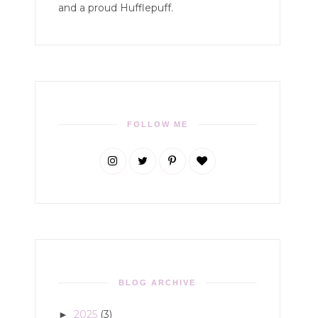
and a proud Hufflepuff.
FOLLOW ME
BLOG ARCHIVE
2025
(3)
►