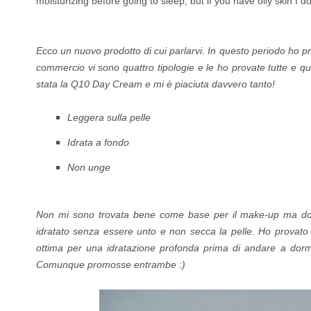
moisturizing before going to sleep, but if you have oily skin I
Ecco un nuovo prodotto di cui parlarvi. In questo periodo ho p
commercio vi sono quattro tipologie e le ho provate tutte e q
stata la Q10 Day Cream e mi è piaciuta davvero tanto!
Leggera sulla pelle
Idrata a fondo
Non unge
Non mi sono trovata bene come base per il make-up ma dopo a
idratato senza essere unto e non secca la pelle.
Ho provato
ottima per una idratazione profonda prima di andare a dorm
Comunque promosse entrambe :)