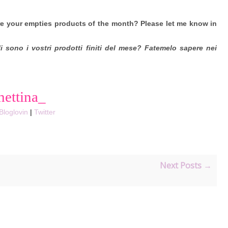
e your empties products of the month? Please let me know in
 sono i vostri prodotti finiti del mese? Fatemelo sapere nei
hettina_
Bloglovin
|
Twitter
Next Posts →