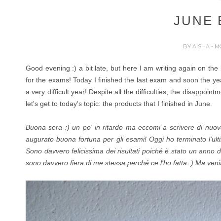
JUNE 
BY
AISHA
- M
Good evening :) a bit late, but here I am writing again on the
for the exams!
Today I finished the last exam and soon the ye
a very difficult year!
Despite all the difficulties, the disappoint
let's get to today's topic: the products that I finished in June.
Buona sera :) un po' in ritardo ma eccomi a scrivere di nuovo 
augurato buona fortuna per gli esami! Oggi ho terminato l'u
Sono davvero felicissima dei risultati poiché è stato un anno da
sono davvero fiera di me stessa perché ce l'ho fatta :)
Ma venia