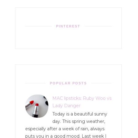
PINTEREST
POPULAR POSTS
MAC lipsticks: Ruby Woo vs
Lady Danger
Today is a beautiful sunny
day. This spring weather,
especially after a week of rain, always
puts you in a good mood. Last week I