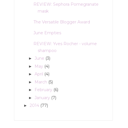
REVIEW: Sephora Pomegranate
mask
The Versatile Blogger Award
June Empties
REVIEW: Yves Rocher - volume
shampoo
June
(3)
►
May
(4)
►
April
(4)
►
March
(5)
►
February
(6)
►
January
(7)
►
2014
(77)
►