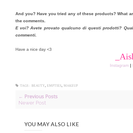
And you? Have you tried any of these products? What ar
the comments.
E voi? Avete provato qualcuno di questi prodotti? Quali
commenti.
Have a nice day <3
_Ais
Instagram
|
,
,
TAGS :
BEAUTY
EMPTIES
MAKEUP
← Previous Posts
Newer Post
YOU MAY ALSO LIKE