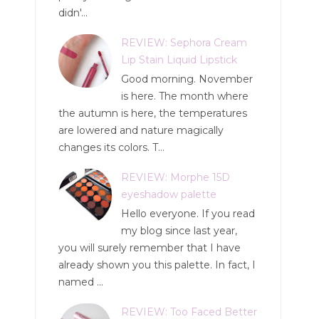
didn'...
REVIEW: Sephora Cream
Lip Stain Liquid Lipstick
Good morning. November
is here. The month where
the autumn is here, the temperatures
are lowered and nature magically
changes its colors. T...
REVIEW: Morphe 15D
eyeshadow palette
Hello everyone. If you read
my blog since last year,
you will surely remember that I have
already shown you this palette. In fact, I
named ...
REVIEW: Too Faced Better