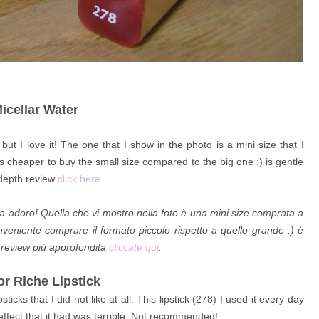
icellar Water
ut I love it! The one that I show in the photo is a mini size that I
e is cheaper to buy the small size compared to the big one :) is gentle
depth review
click here
.
la adoro! Quella che vi mostro nella foto è una mini size comprata a
nveniente comprare il formato piccolo rispetto a quello grande :) è
 review più approfondita
cliccate qui
.
or Riche Lipstick
psticks that I did not like at all. This lipstick (278) I used it every day
 effect that it had was terrible. Not recommended!