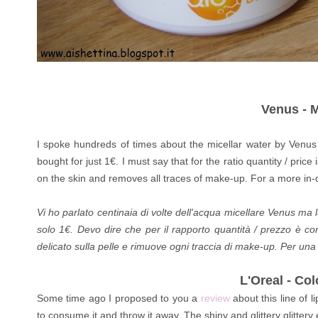
Venus - M
I spoke hundreds of times about the micellar
water by
Venus b
bought for just 1€. I must say that for the ratio quantity / pric
on the skin and removes all traces of make-up.
For a more in-
Vi ho parlato centinaia di volte dell'acqua micellare Venus ma 
solo 1€. Devo dire che per il rapporto quantità / prezzo è co
delicato sulla pelle e rimuove ogni traccia di make-up.
Per una
L'Oreal - Col
Some time ago I proposed to you a
review
about this line of li
to consume it and throw it away. The shiny and glittery glittery