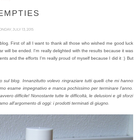
EMPTIES
ONDAY, JULY 13, 2015
 blog.
First of all I want to thank all those who wished me good luck
ar will be ended
. I'm really delighted with the results because it was
ments and the efforts I'm really proud of myself because I did it :)
But
sul blog. Innanzitutto volevo ringraziare tutti quelli che mi hanno
ltimo esame impegnativo e manca pochissimo per terminare l'anno.
vvero difficile!
Nonostante tutte le difficoltà, le delusioni e gli sforzi
mo all'argomento di oggi: i prodotti terminati di giugno.