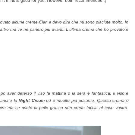
 don't think is good for you. However both recommended :)
rovato alcune creme Cien e devo dire che mi sono piaciute molto. In
uattro ma ve ne parlerò più avanti. L'ultima crema che ho provato è
ver deterso il viso la mattina o la sera è fantastica. Il viso è
 anche la
Night Cream
ed è moolto più pesante. Questa crema è
ire ma se avete la pelle grassa non credo faccia al caso vostro.