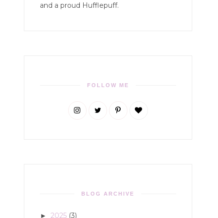
and a proud Hufflepuff.
FOLLOW ME
BLOG ARCHIVE
2025
(3)
►