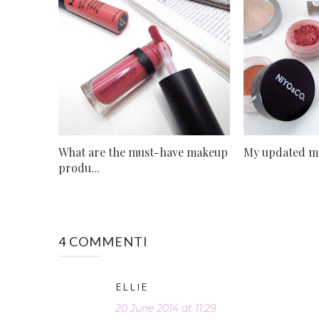
What are the must-have makeup
My updated m
produ...
4 COMMENTI
ELLIE
20 June 2014 at 11:29