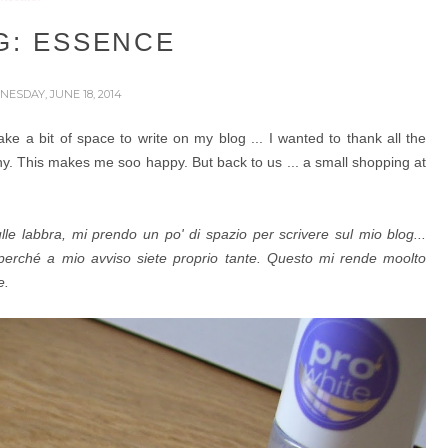
G: ESSENCE
NESDAY, JUNE 18, 2014
ake a bit of space to write on my blog ... I wanted to thank all the
any. This makes me soo happy.
But back to us ... a small shopping at
le labbra, mi prendo un po' di spazio per scrivere sul mio blog...
 perché a mio avviso siete proprio tante. Questo mi rende moolto
e.