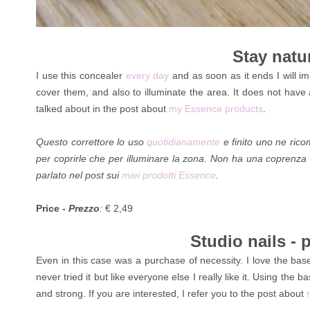
Stay natu
I use this concealer
every day
and as soon as it ends I will im
cover them, and also to illuminate the area. It does not have a
talked about in the post about
my Essence products
.
Questo correttore lo uso
quotidianamente
e finito uno ne rico
per coprirle che per illuminare la zona. Non ha una coprenza
parlato nel post sui
miei prodotti Essence
.
Price -
Prezzo
:
€ 2,49
Studio nails - 
Even in this case was a purchase of necessity. I love the base
never tried it but like everyone else I really like it. Using the
and strong. If you are interested, I refer you to the post about