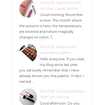
REVIEW: Sephora Cream
Lip Stain Liquid Lipstick
Good morning. November
is here. The month where
the autumn is here, the temperatures
are lowered and nature magically
changes its colors. T...
REVIEW: Morphe 15D
eyeshadow palette
Hello everyone. If you read
my blog since last year,
you will surely remember that I have
already shown you this palette. In fact, I
named ...
REVIEW: Too Faced Better
Than Sex mascara
Good afternoon. Do you