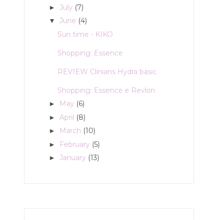
July
(7)
►
June
(4)
▼
Sun time - KIKO
Shopping: Essence
REVIEW Clinians Hydra basic
Shopping: Essence e Revlon
May
(6)
►
April
(8)
►
March
(10)
►
February
(5)
►
January
(13)
►