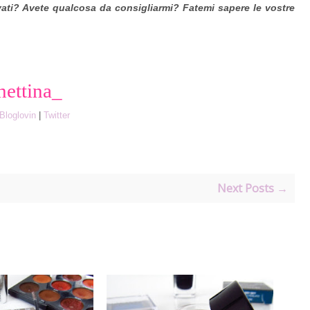
vati? Avete qualcosa da consigliarmi? Fatemi sapere le vostre
hettina_
Bloglovin
|
Twitter
Next Posts →