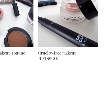
akeup routine
Cruelty-free makeup:
NIYO&CO.