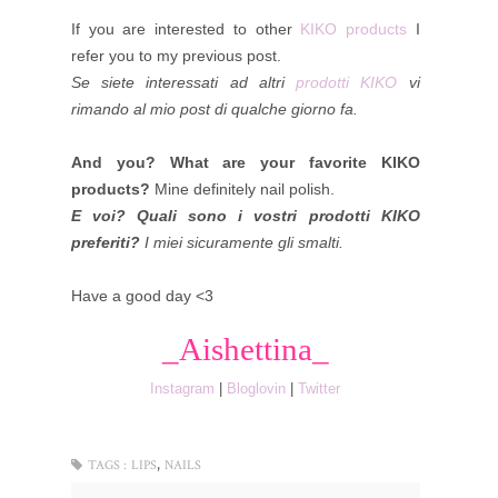
If you are interested to other
KIKO products
I
refer you to my previous post.
Se siete interessati ad altri
prodotti KIKO
vi
rimando al mio post di qualche giorno fa.
And you? What are your favorite KIKO
products?
Mine definitely nail polish.
E voi? Quali sono i vostri prodotti KIKO
preferiti?
I miei sicuramente gli smalti.
Have a good day <3
_Aishettina_
Instagram
|
Bloglovin
|
Twitter
,
TAGS :
LIPS
NAILS