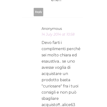
Reply
Anonymous
14 July 2014 at 10:58
Devo farti i
complimenti perché
sei molto chiara ed
esaustiva... se uno
avesse voglia di
acquistare un
prodotto basta
"curiosare" fra i tuoi
consigli e non può
sbagliare
acquisto!!!...alice63