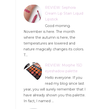
REVIEW: Sephora
Cream Lip Stain Liquid
Lipstick
Good morning.
November is here. The month
where the autumn is here, the
temperatures are lowered and
nature magically changes its colors.
T...
REVIEW: Morphe 15D
eyeshadow palette
Hello everyone. If you
read my blog since last
year, you will surely remember that I
have already shown you this palette.
In fact, I named ...