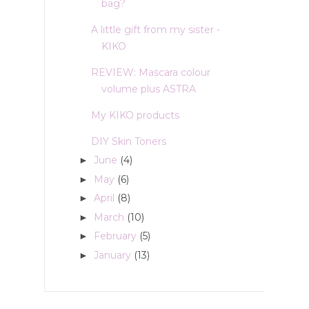
bag?
A little gift from my sister -
KIKO
REVIEW: Mascara colour
volume plus ASTRA
My KIKO products
DIY Skin Toners
June
(4)
►
May
(6)
►
April
(8)
►
March
(10)
►
February
(5)
►
January
(13)
►