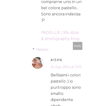
comprarne uno in un
bel colore pastello...
Sono ancora indecisa
:P
INDIELLIE | life style
& photography blog
Reply
Replies
AISHA
14 July 2014 at 11:15
Bellissimi i colori
pastello :) io
purtroppo sono
smalto
dipendente
eheh