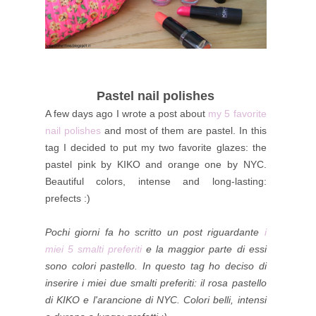
Pastel nail polishes
A few days ago I wrote a post about
my 5 favorite
nail polishes
and most of them are pastel. In this
tag I decided to put my two favorite glazes: the
pastel pink by KIKO and orange one by NYC.
Beautiful colors, intense and long-lasting:
prefects :)
Pochi giorni fa ho
scritto un post riguardante
i
miei 5 smalti preferiti
e la maggior parte di essi
sono colori pastello. In questo tag ho deciso di
inserire i miei due smalti preferiti: il rosa pastello
di KIKO e l'arancione di NYC. Colori belli, intensi