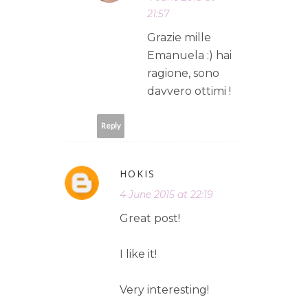
21:57
Grazie mille
Emanuela :) hai
ragione, sono
davvero ottimi !
Reply
HOKIS
4 June 2015 at 22:19
Great post!
I like it!
Very interesting!