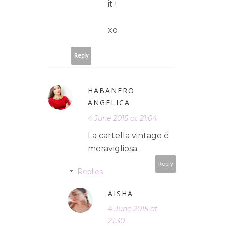
it !
xo
Reply
HABANERO
ANGELICA
4 June 2015 at 21:04
La cartella vintage è
meravigliosa.
Reply
Replies
AISHA
4 June 2015 at
21:30