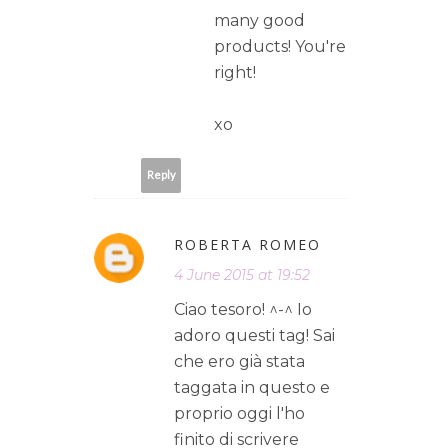
many good
products! You're
right!
xo
Reply
ROBERTA ROMEO
4 June 2015 at 19:52
Ciao tesoro! ^-^ Io
adoro questi tag! Sai
che ero già stata
taggata in questo e
proprio oggi l'ho
finito di scrivere