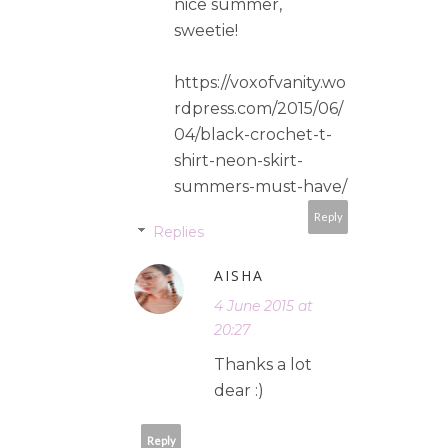
nice summer,
sweetie!
https://voxofvanity.wo
rdpress.com/2015/06/
04/black-crochet-t-
shirt-neon-skirt-
summers-must-have/
Reply
Replies
AISHA
4 June 2015 at
20:27
Thanks a lot
dear :)
Reply