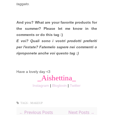
taggato.
And you? What are your favorite products for
the summer? Please let me know in the
comments or do this tag :)
E voi? Quali sono i vostri prodotti preferiti
per l'estate? Fatemelo sapere nei commenti o
riproponete anche voi questo tag :)
Have a lovely day <3
_Aishettina_
Instagram
|
Bloglovin
|
Twitter
TAGS :
MAKEUP
← Previous Posts
Next Posts →