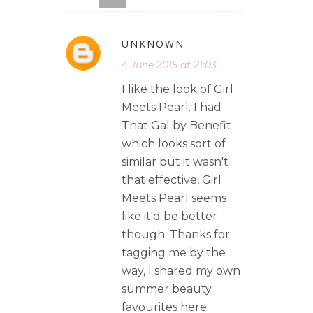
UNKNOWN
4 June 2015 at 21:03
I like the look of Girl
Meets Pearl. I had
That Gal by Benefit
which looks sort of
similar but it wasn't
that effective, Girl
Meets Pearl seems
like it'd be better
though. Thanks for
tagging me by the
way, I shared my own
summer beauty
favourites here: