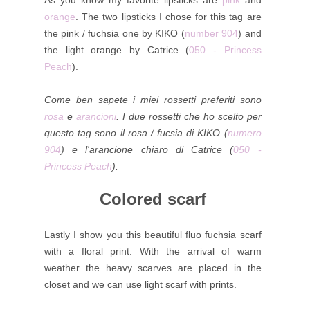
orange
. The two lipsticks I chose for this tag are
the pink / fuchsia one by KIKO (
number 904
) and
the light orange by Catrice (
050 - Princess
Peach
).
Come ben sapete i miei rossetti preferiti sono
rosa
e
arancioni
. I due rossetti che ho scelto per
questo tag sono il rosa / fucsia di KIKO (
numero
904
) e l'arancione chiaro di Catrice (
050 -
Princess Peach
).
Colored scarf
Lastly I show you this beautiful fluo fuchsia scarf
with a floral print. With the arrival of warm
weather the heavy scarves are placed in the
closet and we can use light scarf with prints.