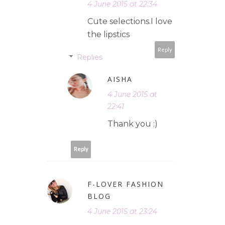
4 June 2015 at 22:34
Cute selections.I love
the lipstics
Reply
Replies
AISHA
4 June 2015 at
22:41
Thank you :)
Reply
F-LOVER FASHION
BLOG
4 June 2015 at 23:24