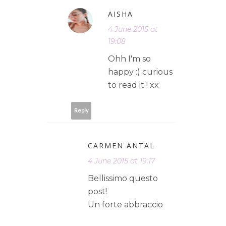
AISHA
4 June 2015 at
19:08
Ohh I'm so
happy :) curious
to read it ! xx
Reply
CARMEN ANTAL
4 June 2015 at 19:17
Bellissimo questo
post!
Un forte abbraccio