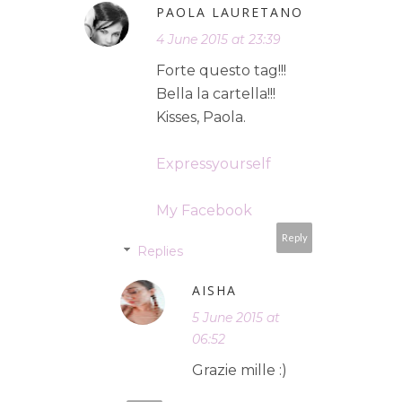
PAOLA LAURETANO
4 June 2015 at 23:39
Forte questo tag!!!
Bella la cartella!!!
Kisses, Paola.
Expressyourself
My Facebook
Reply
Replies
AISHA
5 June 2015 at
06:52
Grazie mille :)