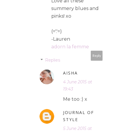
Love all these
summery blues and
pinks! xo
(='.'=)
-Lauren
adorn la femme
Reply
Replies
AISHA
4 June 2015 at
19:43
Me too :) x
JOURNAL OF
STYLE
5 June 2015 at