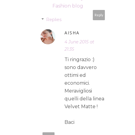
Fashion blog
Reply
Replies
AISHA
4 June 2015 at
21:35
Ti ringrazio :)
sono davvero
ottimi ed
economici.
Meravigliosi
quelli della linea
Velvet Matte !
Baci