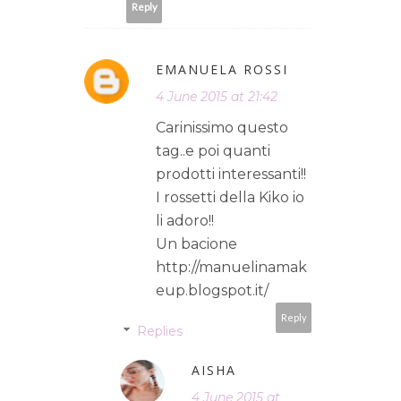
Reply
EMANUELA ROSSI
4 June 2015 at 21:42
Carinissimo questo
tag..e poi quanti
prodotti interessanti!!
I rossetti della Kiko io
li adoro!!
Un bacione
http://manuelinamak
eup.blogspot.it/
Reply
Replies
AISHA
4 June 2015 at