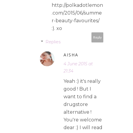
http://polkadotlemon
.com/2015/06/summe
r-beauty-favourites/
:). xo
Reply
Replies
AISHA
4 June 2015 at
21:34
Yeah :) it's really
good ! But I
want to find a
drugstore
alternative !
You're welcome
dear :) I will read