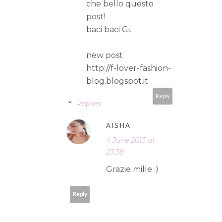
che bello questo
post!
baci baci Gi.
new post
http://f-lover-fashion-
blog.blogspot.it
Reply
Replies
AISHA
4 June 2015 at
23:38
Grazie mille :)
Reply