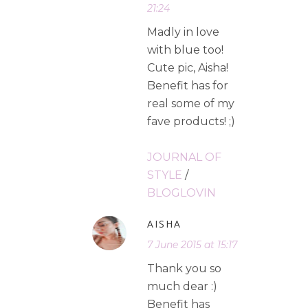
21:24
Madly in love
with blue too!
Cute pic, Aisha!
Benefit has for
real some of my
fave products! ;)
JOURNAL OF
STYLE
/
BLOGLOVIN
AISHA
7 June 2015 at 15:17
Thank you so
much dear :)
Benefit has