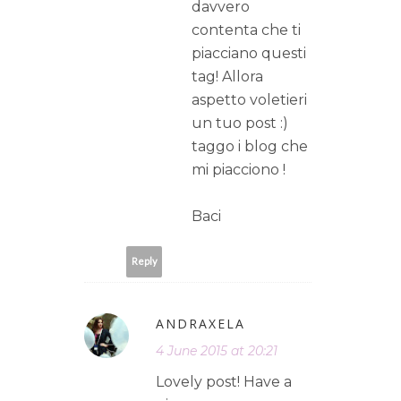
davvero
contenta che ti
piacciano questi
tag! Allora
aspetto voletieri
un tuo post :)
taggo i blog che
mi piacciono !
Baci
Reply
ANDRAXELA
4 June 2015 at 20:21
Lovely post! Have a