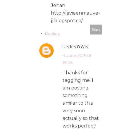
Jenan
http://lavieenmauve-
jj.blogspot.ca/
Reply
Replies
UNKNOWN
4 June 2015 at
19:06
Thanks for
tagging me! I
am posting
something
similar to this
very soon
actually so that
works perfect!