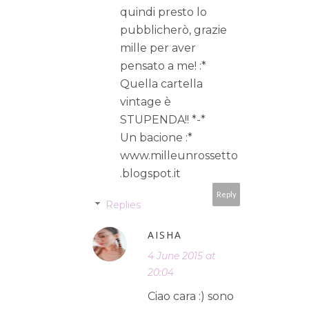
quindi presto lo
pubblicherò, grazie
mille per aver
pensato a me! :*
Quella cartella
vintage è
STUPENDA!! *-*
Un bacione :*
www.milleunrossetto
.blogspot.it
Reply
Replies
AISHA
4 June 2015 at
20:04
Ciao cara :) sono