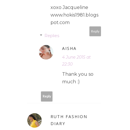
xoxo Jacqueline
www.hokis1981.blogs
pot.com
Reply
Replies
AISHA
4 June 2015 at
22:30
Thank you so
much :)
Reply
RUTH FASHION
DIARY