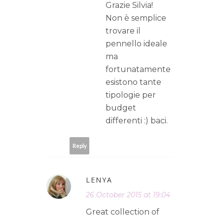
Grazie Silvia!
Non è semplice
trovare il
pennello ideale
ma
fortunatamente
esistono tante
tipologie per
budget
differenti :) baci.
Reply
LENYA
26 October 2015 at 19:04
Great collection of