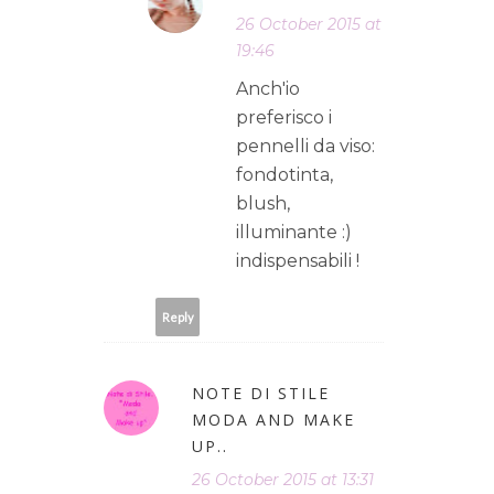
26 October 2015 at
19:46
Anch'io
preferisco i
pennelli da viso:
fondotinta,
blush,
illuminante :)
indispensabili !
Reply
NOTE DI STILE
MODA AND MAKE
UP..
26 October 2015 at 13:31