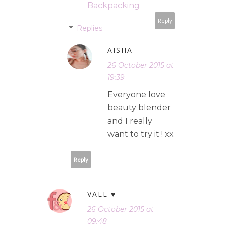
Backpacking
Reply
Replies
AISHA
26 October 2015 at
19:39
Everyone love
beauty blender
and I really
want to try it ! xx
Reply
VALE ♥
26 October 2015 at
09:48