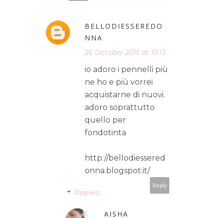
BELLODIESSEREDO
NNA
26 October 2015 at 10:13
io adoro i pennelli più
ne ho e più vorrei
acquistarne di nuovi.
adoro soprattutto
quello per
fondotinta
http://bellodiessered
onna.blogspot.it/
Reply
Replies
AISHA