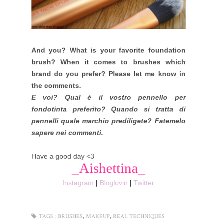
And you? What is your favorite foundation
brush? When it comes to brushes which
brand do you prefer? Please let me know in
the comments.
E voi? Qual è il vostro pennello per
fondotinta preferito? Quando si tratta di
pennelli quale marchio prediligete? Fatemelo
sapere nei commenti.
Have a good day <3
_Aishettina_
Instagram
|
Bloglovin
|
Twitter
,
,
TAGS :
BRUSHES
MAKEUP
REAL TECHNIQUES