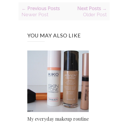
← Previous Posts
Next Posts →
Newer Post
Older Post
YOU MAY ALSO LIKE
My everyday makeup routine