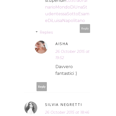
stupendi!!!
LoStraordi
narioMondoDiUnaSt
udentessaSottoEsam
eDiLuisaNapolitano
Reply
Replies
AISHA
26 October 2015 at
19:52
Davvero
fantastici :)
Reply
SILVIA NEGRETTI
26 October 2015 at 18:46