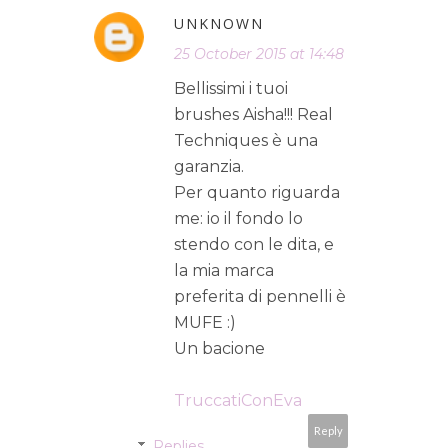
UNKNOWN
25 October 2015 at 14:48
Bellissimi i tuoi
brushes Aisha!!! Real
Techniques è una
garanzia.
Per quanto riguarda
me: io il fondo lo
stendo con le dita, e
la mia marca
preferita di pennelli è
MUFE :)
Un bacione
TruccatiConEva
Reply
Replies