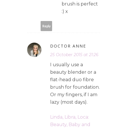
brush is perfect
:) x
Reply
DOCTOR ANNE
25 October 2015 at 21:26
I usually use a
beauty blender or a
flat-head duo fibre
brush for foundation.
Or my fingers, if I am
lazy (most days).
Linda, Libra, Loca:
Beauty, Baby and