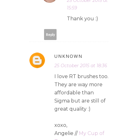
25 October 2015 at
15:59
Thank you :)
Reply
UNKNOWN
25 October 2015 at 18:36
I love RT brushes too.
They are way more
affordable than
Sigma but are still of
great quality :)
xoxo,
Angelie //
My Cup of