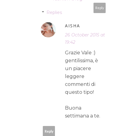
Reply
Replies
AISHA
26 October 2015 at
19:42
Grazie Vale :)
gentilissima, è
un piacere
leggere
commenti di
questo tipo!
Buona
settimana a te.
Reply