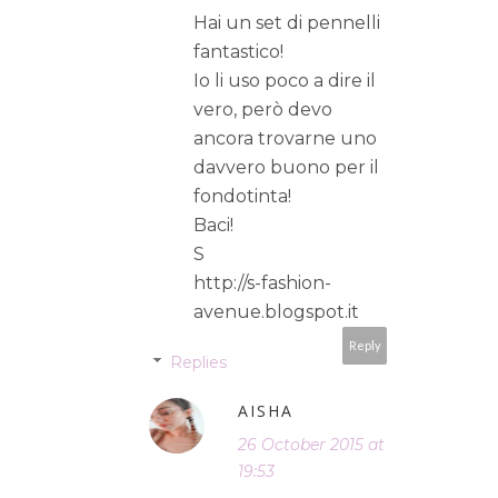
Hai un set di pennelli
fantastico!
Io li uso poco a dire il
vero, però devo
ancora trovarne uno
davvero buono per il
fondotinta!
Baci!
S
http://s-fashion-
avenue.blogspot.it
Reply
Replies
AISHA
26 October 2015 at
19:53