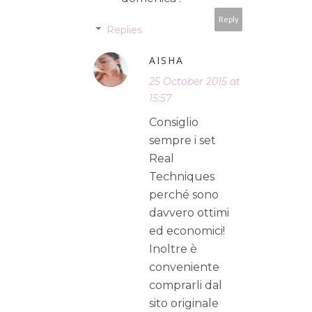
Reply
Replies
AISHA
25 October 2015 at
15:57
Consiglio
sempre i set
Real
Techniques
perché sono
davvero ottimi
ed economici!
Inoltre è
conveniente
comprarli dal
sito originale