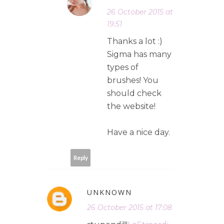
26 October 2015 at
19:51
Thanks a lot :)
Sigma has many
types of
brushes! You
should check
the website!
Have a nice day.
Reply
UNKNOWN
26 October 2015 at 17:08