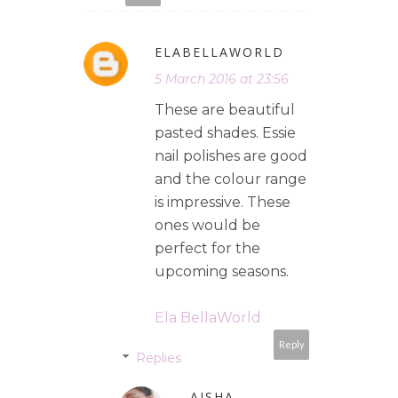
ELABELLAWORLD
5 March 2016 at 23:56
These are beautiful
pasted shades. Essie
nail polishes are good
and the colour range
is impressive. These
ones would be
perfect for the
upcoming seasons.
Ela BellaWorld
Reply
Replies
AISHA