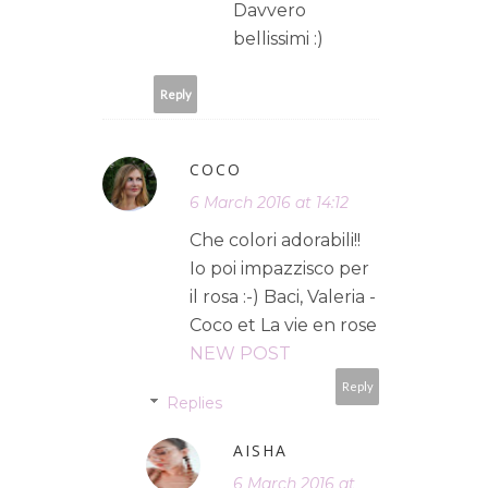
Davvero
bellissimi :)
Reply
COCO
6 March 2016 at 14:12
Che colori adorabili!!
Io poi impazzisco per
il rosa :-) Baci, Valeria -
Coco et La vie en rose
NEW POST
Reply
Replies
AISHA
6 March 2016 at