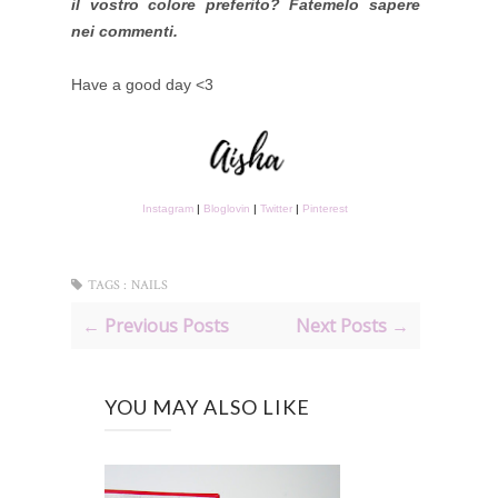
il vostro colore preferito? Fatemelo sapere
nei commenti.
Have a good day <3
Instagram
|
Bloglovin
|
Twitter
|
Pinterest
TAGS :
NAILS
← Previous Posts
Next Posts →
YOU MAY ALSO LIKE