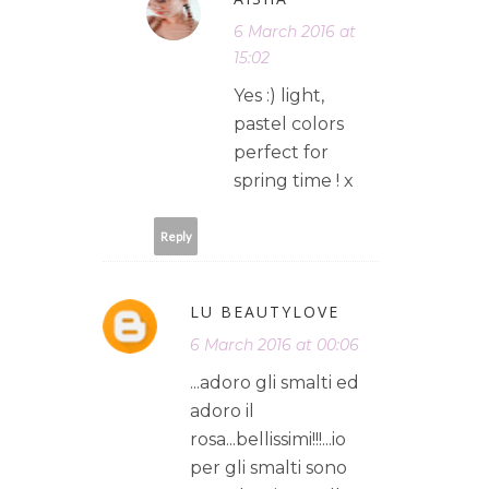
6 March 2016 at
15:02
Yes :) light,
pastel colors
perfect for
spring time ! x
Reply
LU BEAUTYLOVE
6 March 2016 at 00:06
...adoro gli smalti ed
adoro il
rosa...bellissimi!!!...io
per gli smalti sono