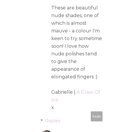
These are beautiful
nude shades, one of
which is almost
mauve - a colour I'm
keen to try sometime
soon! I love how
nude polishes tend
to give the
appearance of
elongated fingers :)
Gabrielle |
A Glass Of
Ice
x
Reply
Replies