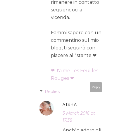
rimanere in contatto
seguendoci a
vicenda.
Fammi sapere con un
commentino sul mio
blog, ti seguirò con
piacere all'istante ❤
❤ J'aime Les Feuilles
Rouges ❤
Reply
Replies
AISHA
5 March 2016 at
17:38
Anch'io adoro gli