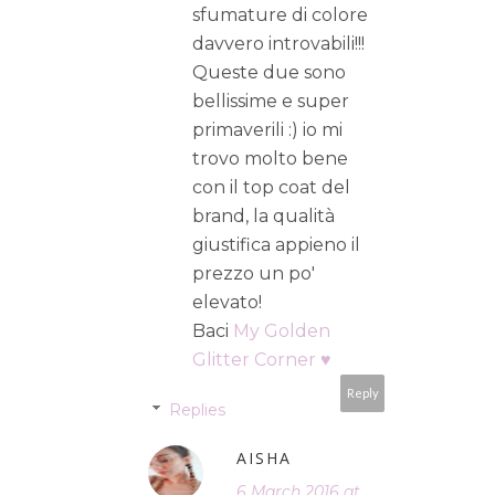
sfumature di colore
davvero introvabili!!!
Queste due sono
bellissime e super
primaverili :) io mi
trovo molto bene
con il top coat del
brand, la qualità
giustifica appieno il
prezzo un po'
elevato!
Baci
My Golden
Glitter Corner ♥
Reply
Replies
AISHA
6 March 2016 at