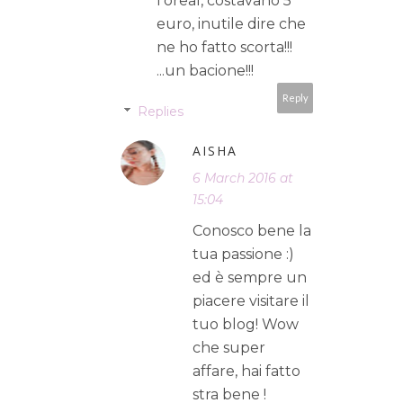
l'oreal, costavano 5
euro, inutile dire che
ne ho fatto scorta!!!
...un bacione!!!
Reply
Replies
AISHA
6 March 2016 at
15:04
Conosco bene la
tua passione :)
ed è sempre un
piacere visitare il
tuo blog! Wow
che super
affare, hai fatto
stra bene !