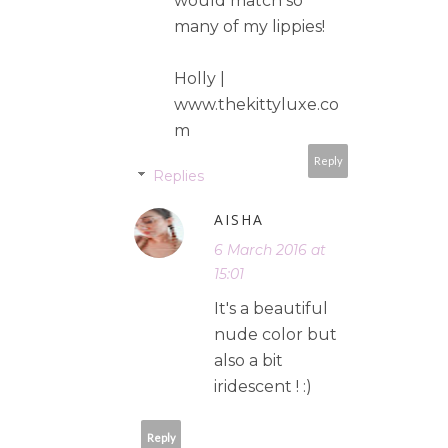
would match so
many of my lippies!
Holly |
www.thekittyluxe.co
m
Reply
Replies
AISHA
6 March 2016 at
15:01
It's a beautiful
nude color but
also a bit
iridescent ! :)
Reply