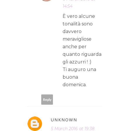
14:54
È vero alcune
tonalità sono
davvero
meravigliose
anche per
quanto riguarda
gli azzurri ! :)
Ti auguro una
buona
domenica.
Reply
UNKNOWN
5 March 2016 at 19:38