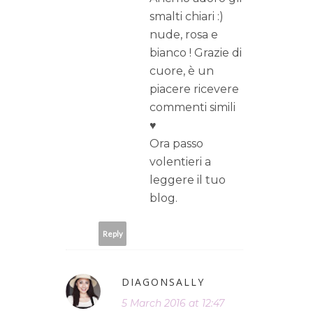
smalti chiari :)
nude, rosa e
bianco ! Grazie di
cuore, è un
piacere ricevere
commenti simili
♥
Ora passo
volentieri a
leggere il tuo
blog.
Reply
DIAGONSALLY
5 March 2016 at 12:47