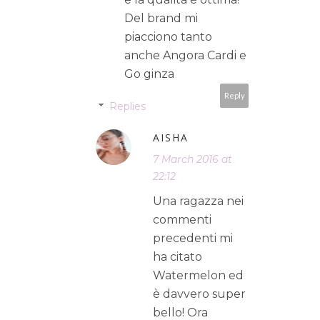
Del brand mi
piacciono tanto
anche Angora Cardi e
Go ginza
Reply
Replies
AISHA
7 March 2016 at
22:12
Una ragazza nei
commenti
precedenti mi
ha citato
Watermelon ed
è davvero super
bello! Ora