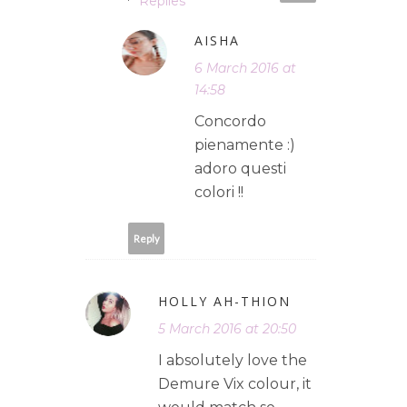
Replies
AISHA
6 March 2016 at
14:58
Concordo
pienamente :)
adoro questi
colori !!
Reply
HOLLY AH-THION
5 March 2016 at 20:50
I absolutely love the
Demure Vix colour, it