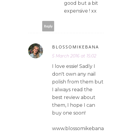
good but a bit
expensive ! xx
Reply
BLOSSOMIKEBANA
5 March 2016 at 15:02
I love essie! Sadly I
don't own any nail
polish from them but
I always read the
best review about
them, I hope I can
buy one soon!
www.blossomikebana