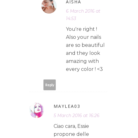
AISHA
6 March 2016 at
14:53
You're right !
Also your nails
are so beautiful
and they look
amazing with
every color ! <3
Reply
MAYLEA03
5 March 2016 at 16:26
Ciao cara, Essie
propone delle