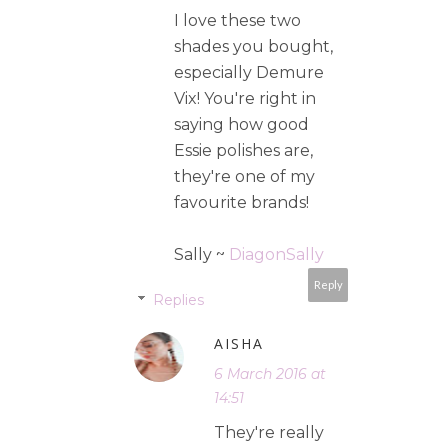
I love these two
shades you bought,
especially Demure
Vix! You're right in
saying how good
Essie polishes are,
they're one of my
favourite brands!
Sally ~
DiagonSally
Reply
Replies
AISHA
6 March 2016 at
14:51
They're really