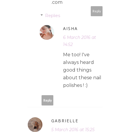
.com
Reply
Replies
AISHA
6 March 2016 at
14:52
Me too! I've
always heard
good things
about these nail
polishes ! :)
Reply
GABRIELLE
5 March 2016 at 15:25