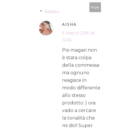
Reply
Replies
AISHA
6 March 2016 at
14:55
Poi magari non
è stata colpa
della commessa
ma ognuno
reagisce in
modo differente
allo stesso
prodotto :) ora
vado a cercare
la tonalità che
mi dici! Super