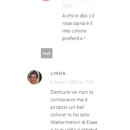
15:05
A chi lo dici :) il
rosa cipria è il
mio colore
preferito !
Reply
LINDA
6 March 2016 at 17:09
Demure vix non lo
conoscevo ma è
proprio un bel
colore! Io ho solo
Watermelon di Essie
e la qualità è ottima!