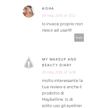
AISHA
29 May 2016 at 13:12
Io invece proprio non
riesco ad usarli!!
Reply
MY MAKEUP AND
BEAUTY DIARY
29 May 2016 at 14:18
molto interessante la
tua review e anche il
prodotto di
Maybelline. Io di
solito uso gli eyeliner