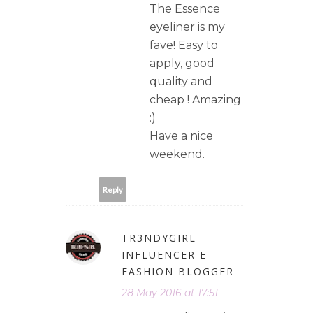
The Essence
eyeliner is my
fave! Easy to
apply, good
quality and
cheap ! Amazing
:)
Have a nice
weekend.
Reply
TR3NDYGIRL
INFLUENCER E
FASHION BLOGGER
28 May 2016 at 17:51