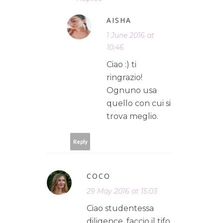
AISHA
1 June 2016 at
10:46
Ciao :) ti
ringrazio!
Ognuno usa
quello con cui si
trova meglio.
Reply
COCO
29 May 2016 at 15:03
Ciao studentessa
diligence, faccio il tifo