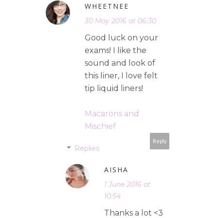
WHEETNEE
30 May 2016 at 06:30
Good luck on your
exams! I like the
sound and look of
this liner, I love felt
tip liquid liners!
Macarons and
Mischief
Reply
Replies
AISHA
1 June 2016 at
10:54
Thanks a lot <3