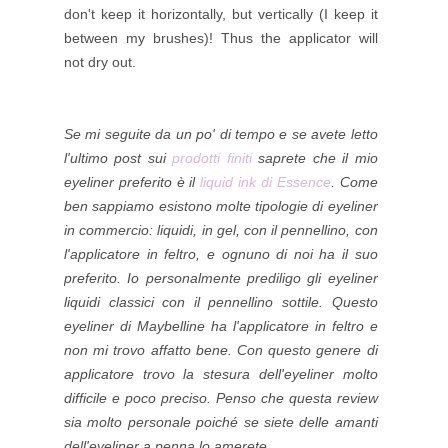
don't keep it horizontally, but vertically (I keep it
between my brushes
)! Thus the applicator will
not dry out.
Se mi seguite da un po' di tempo e se avete letto
l'ultimo post sui
prodotti finiti
saprete che il mio
eyeliner preferito è il
liquid ink di Essence
.
Come
ben sappiamo esistono molte tipologie di eyeliner
in commercio: liquidi, in gel, con il pennellino, con
l'applicatore in feltro, e ognuno di noi ha il suo
preferito. Io personalmente prediligo gli eyeliner
liquidi classici con il pennellino sottile.
Questo
eyeliner di Maybelline ha l'applicatore in feltro e
non mi trovo affatto bene.
Con questo genere di
applicatore trovo la stesura dell'eyeliner molto
difficile e poco preciso. Penso che questa review
sia molto personale poiché se siete delle amanti
dell'eyeliner a penna lo amerete.