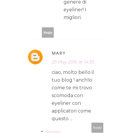
genere di
eyeliner! I
migliori.
Reply
MARY
29 May 2016 at 14:33
ciao, molto bello il
tuo blog ! anch'io
come te mi trovo
scomoda con
eyeliner con
applicatori come
questo ...
Reply
Replies