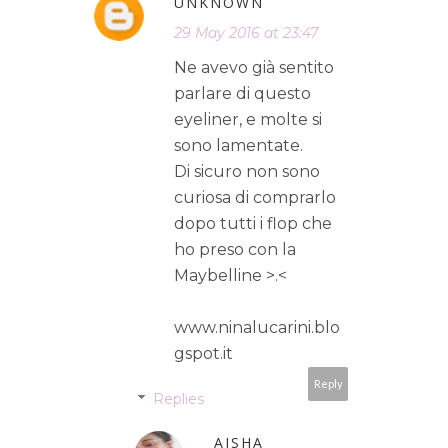
UNKNOWN
29 May 2016 at 23:47
Ne avevo già sentito
parlare di questo
eyeliner, e molte si
sono lamentate.
Di sicuro non sono
curiosa di comprarlo
dopo tutti i flop che
ho preso con la
Maybelline >.<
www.ninalucarini.blo
gspot.it
Reply
Replies
AISHA