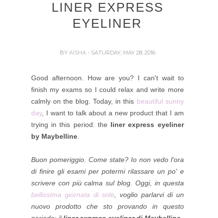
LINER EXPRESS
EYELINER
BY
AISHA
- SATURDAY, MAY 28, 2016
Good afternoon. How are you? I can't wait to
finish my exams so I could relax and write more
calmly on the blog. Today, in this
beautiful sunny
day
, I want to talk about a new product that I am
trying in this period: the
liner express eyeliner
by
Maybelline
.
Buon pomeriggio. Come state? Io non vedo l'ora
di finire gli esami per potermi rilassare un po' e
scrivere con più calma sul blog. Oggi, in questa
bellissima giornata di sole
, voglio parlarvi di un
nuovo prodotto che sto provando in questo
periodo: il
liner express eyeliner di Maybelline
.