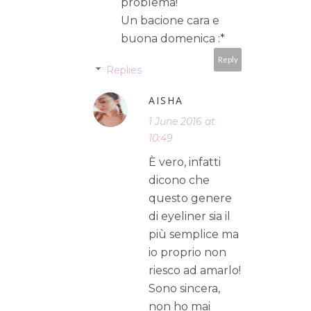
problema!
Un bacione cara e
buona domenica :*
Reply
Replies
AISHA
1 June 2016 at
10:49
È vero, infatti
dicono che
questo genere
di eyeliner sia il
più semplice ma
io proprio non
riesco ad amarlo!
Sono sincera,
non ho mai