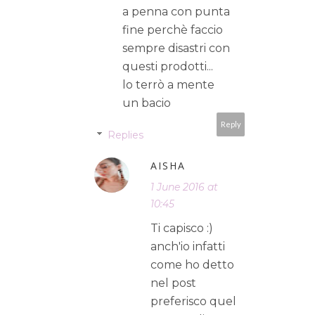
a penna con punta
fine perchè faccio
sempre disastri con
questi prodotti...
lo terrò a mente
un bacio
Reply
Replies
AISHA
1 June 2016 at
10:45
Ti capisco :)
anch'io infatti
come ho detto
nel post
preferisco quel