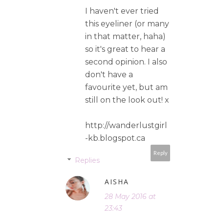
I haven't ever tried
this eyeliner (or many
in that matter, haha)
so it's great to hear a
second opinion. I also
don't have a
favourite yet, but am
still on the look out! x
http://wanderlustgirl
-kb.blogspot.ca
Reply
Replies
AISHA
28 May 2016 at
23:43