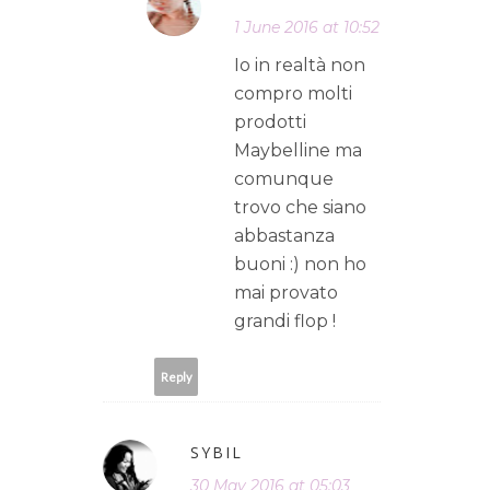
1 June 2016 at 10:52
Io in realtà non
compro molti
prodotti
Maybelline ma
comunque
trovo che siano
abbastanza
buoni :) non ho
mai provato
grandi flop !
Reply
SYBIL
30 May 2016 at 05:03