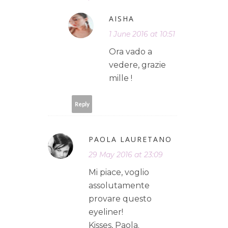
AISHA
1 June 2016 at 10:51
Ora vado a
vedere, grazie
mille !
Reply
PAOLA LAURETANO
29 May 2016 at 23:09
Mi piace, voglio
assolutamente
provare questo
eyeliner!
Kisses, Paola.