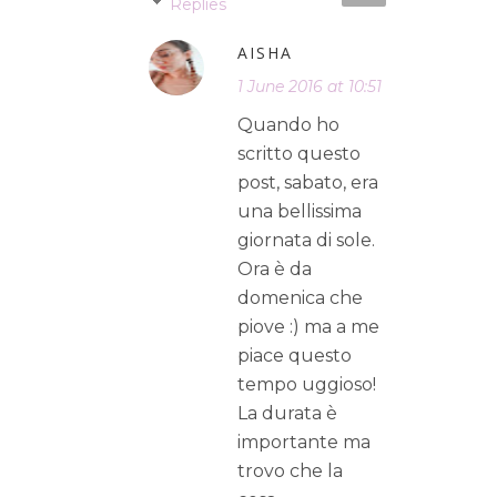
Replies
AISHA
1 June 2016 at 10:51
Quando ho
scritto questo
post, sabato, era
una bellissima
giornata di sole.
Ora è da
domenica che
piove :) ma a me
piace questo
tempo uggioso!
La durata è
importante ma
trovo che la