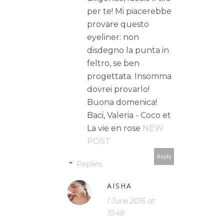
per te! Mi piacerebbe
provare questo
eyeliner: non
disdegno la punta in
feltro, se ben
progettata. Insomma
dovrei provarlo!
Buona domenica!
Baci, Valeria - Coco et
La vie en rose
NEW
POST
Reply
Replies
AISHA
1 June 2016 at
10:48