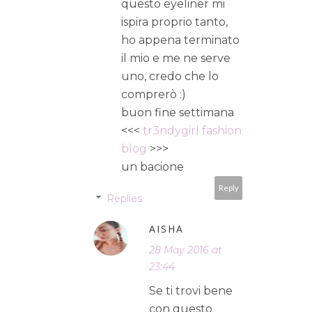
questo eyeliner mi
ispira proprio tanto,
ho appena terminato
il mio e me ne serve
uno, credo che lo
comprerò :)
buon fine settimana
<<<
tr3ndygirl fashion
blog
>>>
un bacione
Reply
Replies
AISHA
28 May 2016 at
23:44
Se ti trovi bene
con questo