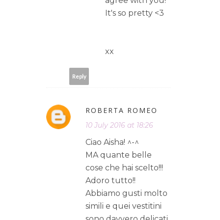
agree with you!
It's so pretty <3
xx
Reply
ROBERTA ROMEO
10 July 2016 at 18:26
Ciao Aisha! ^-^
MA quante belle
cose che hai scelto!!!
Adoro tutto!!
Abbiamo gusti molto
simili e quei vestitini
sono davvero delicati