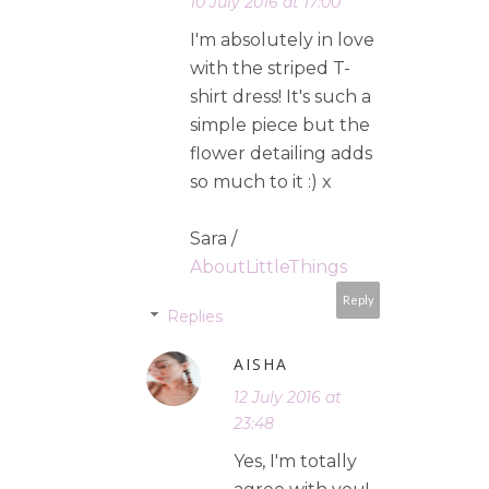
10 July 2016 at 17:00
I'm absolutely in love
with the striped T-
shirt dress! It's such a
simple piece but the
flower detailing adds
so much to it :) x
Sara /
AboutLittleThings
Reply
Replies
AISHA
12 July 2016 at
23:48
Yes, I'm totally