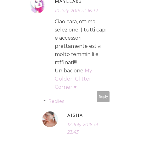
MAYLEA03
10 July 2016 at 16:32
Ciao cara, ottima
selezione :) tutti capi
e accessori
prettamente estivi,
molto femminili e
raffinati!!!
Un bacione
My
Golden Glitter
Corner ♥
Reply
Replies
AISHA
12 July 2016 at
23:43