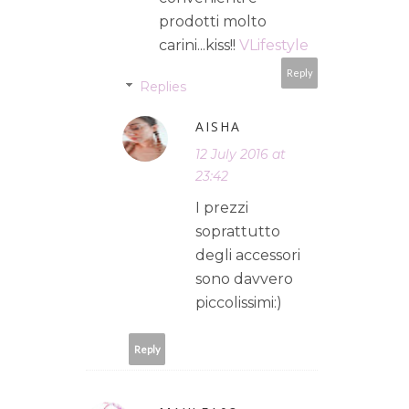
prodotti molto
carini...kiss!!
VLifestyle
Reply
Replies
AISHA
12 July 2016 at
23:42
I prezzi
soprattutto
degli accessori
sono davvero
piccolissimi:)
Reply