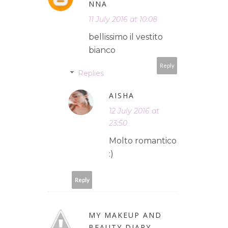
NNA
11 July 2016 at 10:08
bellissimo il vestito
bianco
Reply
Replies
AISHA
12 July 2016 at
23:50
Molto romantico
:)
Reply
MY MAKEUP AND
BEAUTY DIARY