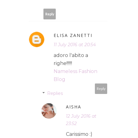
Reply
ELISA ZANETTI
11 July 2016 at 20:54
adoro l'abito a
righe!!!!!!
Nameless Fashion
Blog
Reply
Replies
AISHA
12 July 2016 at
23:52
Carissimo :)