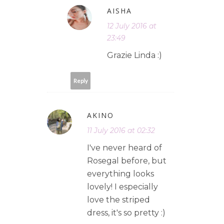
AISHA
12 July 2016 at
23:49
Grazie Linda :)
Reply
AKINO
11 July 2016 at 02:32
I've never heard of
Rosegal before, but
everything looks
lovely! I especially
love the striped
dress, it's so pretty :)