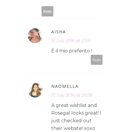
Reply
AISHA
12 July 2016 at 23:51
È il mio preferito !
Reply
NAOMELLA
13 July 2016 at 20:36
A great wishlist and
Rosegal looks great! I
just checked out
their website! xoxo