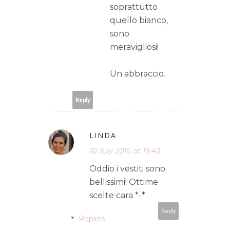
soprattutto
quello bianco,
sono
meravigliosi!
Un abbraccio.
Reply
LINDA
10 July 2016 at 19:43
Oddio i vestiti sono
bellissimi! Ottime
scelte cara *-*
Reply
Replies