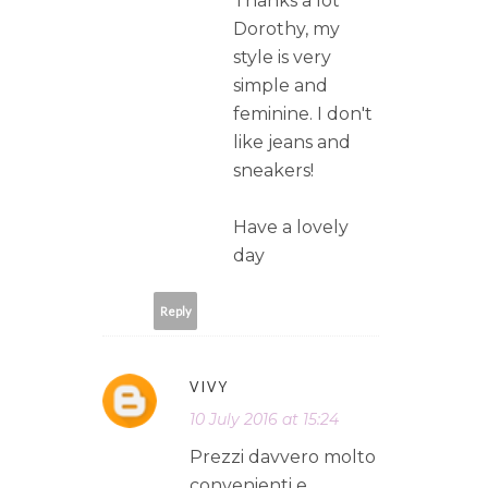
Thanks a lot
Dorothy, my
style is very
simple and
feminine. I don't
like jeans and
sneakers!
Have a lovely
day
Reply
VIVY
10 July 2016 at 15:24
Prezzi davvero molto
convenienti e