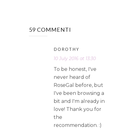
59 COMMENTI
DOROTHY
10 July 2016 at 13:30
To be honest, I've
never heard of
RoseGal before, but
I've been browsing a
bit and I'm already in
love! Thank you for
the
recommendation. :)