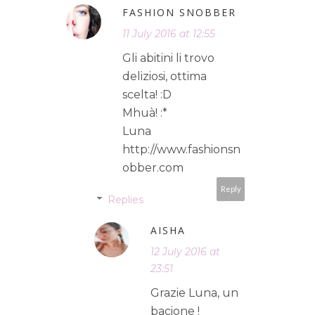
FASHION SNOBBER
11 July 2016 at 12:55
Gli abitini li trovo
deliziosi, ottima
scelta! :D
Mhuà! :*
Luna
http://www.fashionsn
obber.com
Reply
Replies
AISHA
12 July 2016 at
23:51
Grazie Luna, un
bacione !