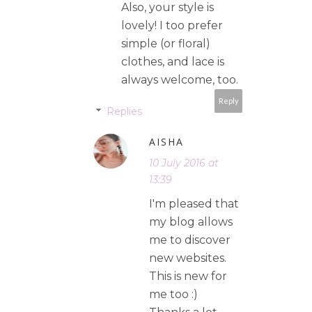
Also, your style is
lovely! I too prefer
simple (or floral)
clothes, and lace is
always welcome, too.
Reply
Replies
AISHA
10 July 2016 at
13:39
I'm pleased that
my blog allows
me to discover
new websites.
This is new for
me too :)