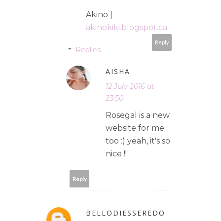
Akino |
akinokiki.blogspot.ca
Reply
Replies
AISHA
12 July 2016 at
23:50
Rosegal is a new
website for me
too :) yeah, it's so
nice !!
Reply
BELLODIESSEREDO