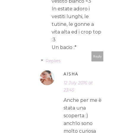
vestito bianco <3
In estate adoro i
vestiti lunghi, le
tutine, le gonne a
vita alta ed i crop top
:3
Un bacio :*
Reply
Replies
AISHA
12 July 2016 at
23:45
Anche per me è
stata una
scoperta :)
anch'io sono
molto curiosa