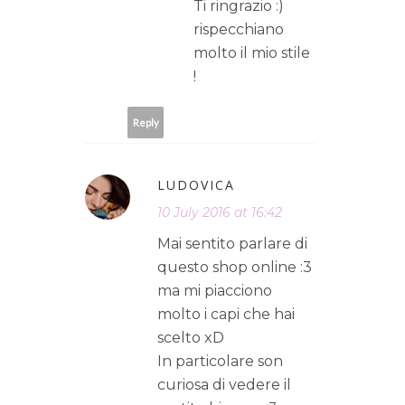
Ti ringrazio :)
rispecchiano
molto il mio stile
!
Reply
LUDOVICA
10 July 2016 at 16:42
Mai sentito parlare di
questo shop online :3
ma mi piacciono
molto i capi che hai
scelto xD
In particolare son
curiosa di vedere il