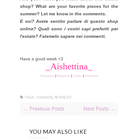
shop? What are your favorite pieces for the
summer? Let me know in the comments.
E voi? Avete sentito parlare di questo shop
online? Quali sono i vostri capi preferiti per
l'estate? Fatemelo sapere nei commenti.
Have a good week <3
_Aishettina_
Instagram
|
Bloglovin
|
Twitter
|
Pinterest
,
TAGS :
FASHION
WISHLIST
← Previous Posts
Next Posts →
YOU MAY ALSO LIKE