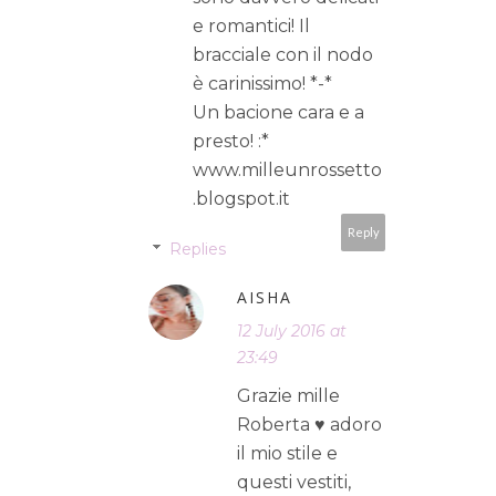
e romantici! Il
bracciale con il nodo
è carinissimo! *-*
Un bacione cara e a
presto! :*
www.milleunrossetto
.blogspot.it
Reply
Replies
AISHA
12 July 2016 at
23:49
Grazie mille
Roberta ♥ adoro
il mio stile e
questi vestiti,