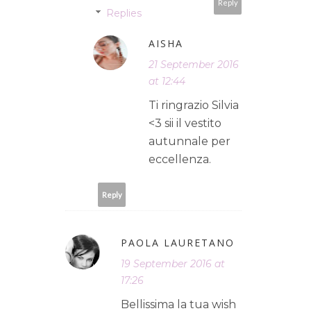
Reply
Replies
AISHA
21 September 2016
at 12:44
Ti ringrazio Silvia
<3 sii il vestito
autunnale per
eccellenza.
Reply
PAOLA LAURETANO
19 September 2016 at
17:26
Bellissima la tua wish