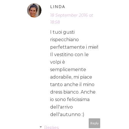
LINDA
18 September 2016 at
18:58
I tuoi gusti
rispecchiano
perfettamente i miei!
Il vestitino con le
volpi è
semplicemente
adorabile, mi piace
tanto anche il mino
dress bianco. Anche
io sono felicissima
dell'arrivo
dell'autunno :)
Reply
Replies