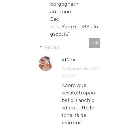
borgogna in
autunno!
Baci
http://terexina88.blo
gspot.it/
Reply
Replies
AISHA
21 September 2016
at 12:41
Adoro quel
vestito! troppo
bello :) anch'io
adoro tutte le
tonalità del
marrone!