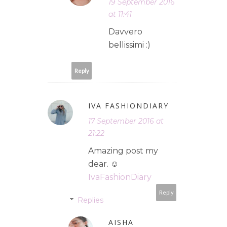
19 September 2016
at 11:41
Davvero
bellissimi :)
Reply
IVA FASHIONDIARY
17 September 2016 at
21:22
Amazing post my
dear. ☺
IvaFashionDiary
Reply
Replies
AISHA