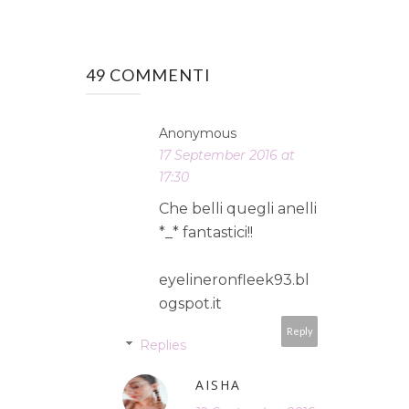
49 COMMENTI
Anonymous
17 September 2016 at
17:30
Che belli quegli anelli
*_* fantastici!!
eyelineronfleek93.bl
ogspot.it
Reply
Replies
AISHA