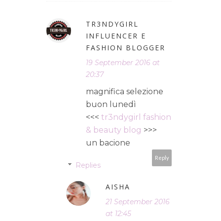
TR3NDYGIRL
INFLUENCER E
FASHION BLOGGER
19 September 2016 at
20:37
magnifica selezione
buon lunedì
<<<
tr3ndygirl fashion
& beauty blog
>>>
un bacione
Reply
Replies
AISHA
21 September 2016
at 12:45