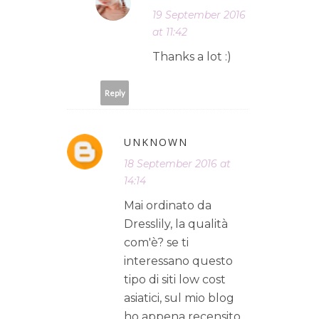
19 September 2016
at 11:42
Thanks a lot :)
Reply
UNKNOWN
18 September 2016 at
14:14
Mai ordinato da
Dresslily, la qualità
com'è? se ti
interessano questo
tipo di siti low cost
asiatici, sul mio blog
ho appena recensito