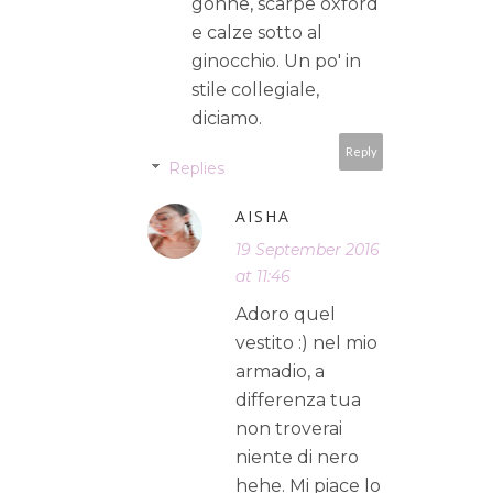
gonne, scarpe oxford
e calze sotto al
ginocchio. Un po' in
stile collegiale,
diciamo.
Reply
Replies
AISHA
19 September 2016
at 11:46
Adoro quel
vestito :) nel mio
armadio, a
differenza tua
non troverai
niente di nero
hehe. Mi piace lo