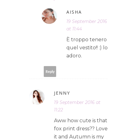
AISHA
19 September 2016
at 11:44
È troppo tenero
quel vestito!! :) lo
adoro.
Reply
JENNY
19 September 2016 at
11:22
Aww how cute is that
fox print dress?? Love
it and Autumn is my