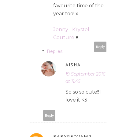
favourite time of the
year too! x
Jenny | Krystel
Couture
♥
Reply
Replies
AISHA
19 September 2016
at 11:45
So so so cute!! I
love it <3
Reply
BABYREDVAMP