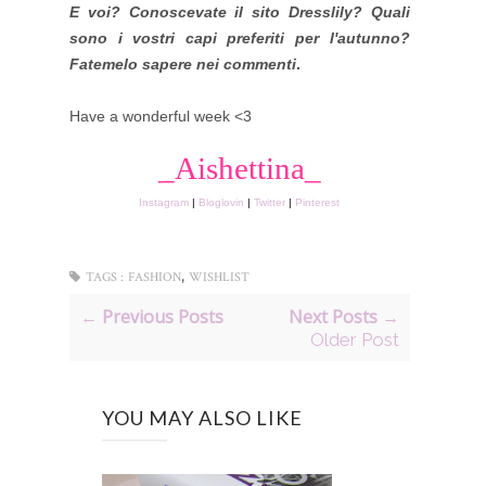
E voi? Conoscevate il sito Dresslily? Quali
sono i vostri capi preferiti per l'autunno?
Fatemelo sapere nei commenti
.
Have a wonderful week <3
_Aishettina_
Instagram
|
Bloglovin
|
Twitter
|
Pinterest
,
TAGS :
FASHION
WISHLIST
← Previous Posts
Next Posts →
Older Post
YOU MAY ALSO LIKE