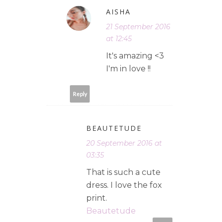
AISHA
21 September 2016
at 12:45
It's amazing <3
I'm in love !!
Reply
BEAUTETUDE
20 September 2016 at
03:35
That is such a cute
dress. I love the fox
print.
Beautetude