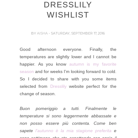
DRESSLILY
WISHLIST
BY
AISHA
- SATURDAY, SEPTEMBER 17, 2016
Good afternoon everyone. Finally, the
temperatures are slightly lower and I cannot be
happier. As you know
autumn is my favorite
season
and for weeks I'm looking forward to cold.
So I decided to share with you some items
selected from
Dresslily
website perfect for the
change of season.
Buon pomeriggio a tutti. Finalmente le
temperature si sono leggermente abbassate e
non posso essere più contenta. Come ben
sapete
l'autunno è la mia stagione preferita
e
sono settimane che sto aspettando con ansia il