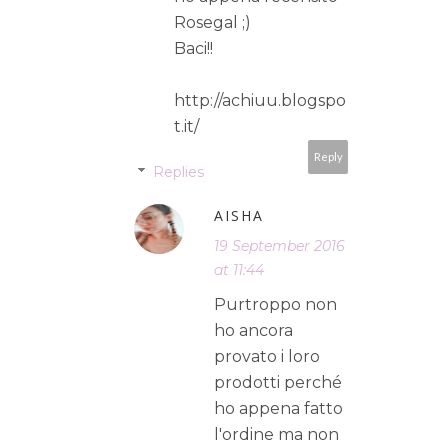
Rosegal ;)
Baci!!
http://achiuu.blogspo
t.it/
Reply
Replies
AISHA
19 September 2016
at 11:44
Purtroppo non
ho ancora
provato i loro
prodotti perché
ho appena fatto
l'ordine ma non