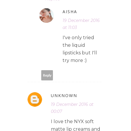
AISHA
19 December 2016
at 11:03
I've only tried
the liquid
lipsticks but I'll
try more :)
Reply
UNKNOWN
19 December 2016 at
00:07
I love the NYX soft
matte lip creams and