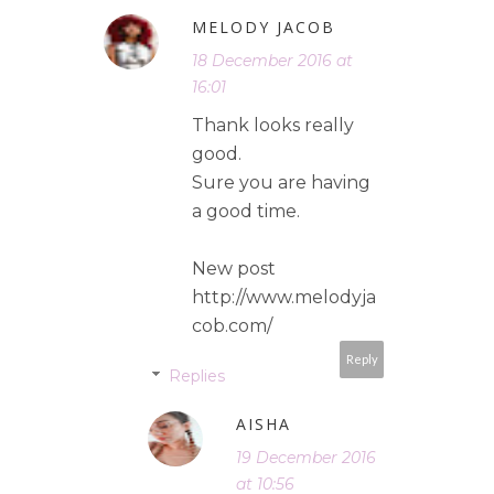
MELODY JACOB
18 December 2016 at
16:01
Thank looks really
good.
Sure you are having
a good time.
New post
http://www.melodyja
cob.com/
Reply
Replies
AISHA
19 December 2016
at 10:56