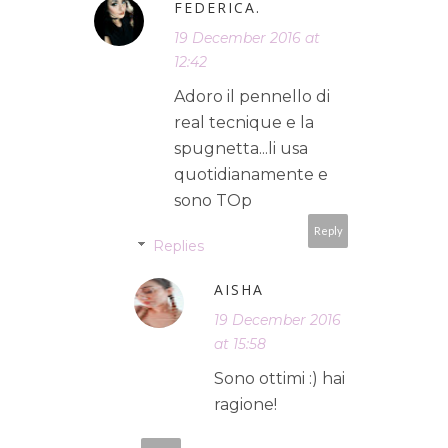
FEDERICA.
19 December 2016 at
12:42
Adoro il pennello di
real tecnique e la
spugnetta...li usa
quotidianamente e
sono TOp
Reply
Replies
AISHA
19 December 2016
at 15:58
Sono ottimi :) hai
ragione!