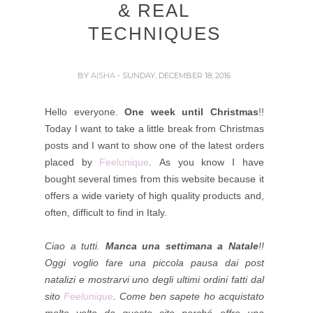
& REAL
TECHNIQUES
BY
AISHA
- SUNDAY, DECEMBER 18, 2016
Hello everyone.
One week until Christmas
!!
Today I want to take a little break from Christmas
posts and
I want to show one of the latest orders
placed by
Feelunique
. As you know I have
bought several times from this website because it
offers a wide variety of high quality products and,
often, difficult to find in Italy.
Ciao a tutti.
Manca una settimana a Natale
!!
Oggi voglio fare una piccola pausa dai post
natalizi e
mostrarvi uno degli ultimi ordini fatti dal
sito
Feelunique
. Come ben sapete ho acquistato
molte volte da questo sito perché offre una