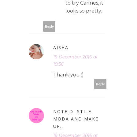
to try Cannes, it
looks so pretty.
Reply
AISHA
19 December 2016 at
10:56
Thank you :)
Reply
NOTE DI STILE
MODA AND MAKE
UP..
19 December 2016 at