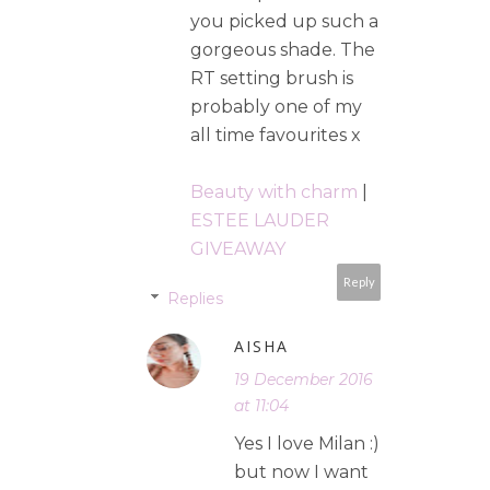
you picked up such a
gorgeous shade. The
RT setting brush is
probably one of my
all time favourites x
Beauty with charm
|
ESTEE LAUDER
GIVEAWAY
Reply
Replies
AISHA
19 December 2016
at 11:04
Yes I love Milan :)
but now I want