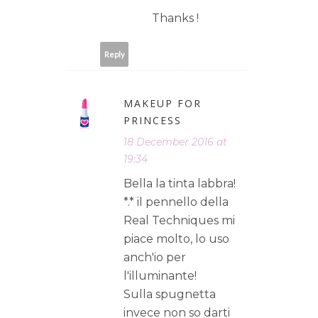
Thanks !
Reply
MAKEUP FOR
PRINCESS
18 December 2016 at
19:34
Bella la tinta labbra!
*.* il pennello della
Real Techniques mi
piace molto, lo uso
anch'io per
l'illuminante!
Sulla spugnetta
invece non so darti