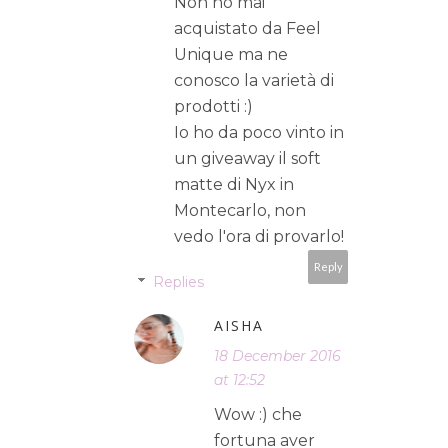
Non ho mai
acquistato da Feel
Unique ma ne
conosco la varietà di
prodotti :)
Io ho da poco vinto in
un giveaway il soft
matte di Nyx in
Montecarlo, non
vedo l'ora di provarlo!
Reply
Replies
AISHA
18 December 2016
at 12:52
Wow :) che
fortuna aver