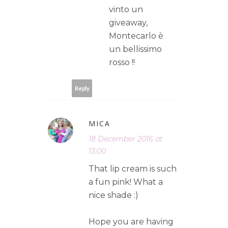
vinto un
giveaway,
Montecarlo è
un bellissimo
rosso !!
Reply
MICA
18 December 2016 at
13:00
That lip cream is such
a fun pink! What a
nice shade :)
Hope you are having