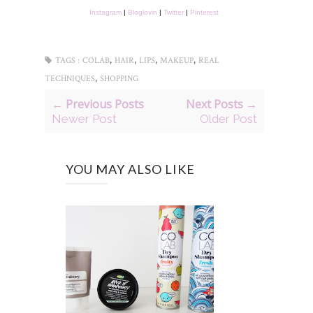
Instagram
|
Bloglovin
|
Twitter
|
Pinterest
,
,
,
,
TAGS :
COLAB
HAIR
LIPS
MAKEUP
REAL
,
TECHNIQUES
SHOPPING
← Previous Posts
Next Posts →
Newer Post
Older Post
YOU MAY ALSO LIKE