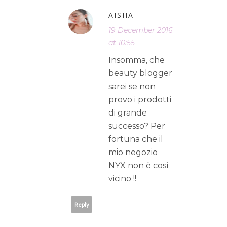
AISHA
19 December 2016
at 10:55
Insomma, che
beauty blogger
sarei se non
provo i prodotti
di grande
successo? Per
fortuna che il
mio negozio
NYX non è così
vicino !!
Reply