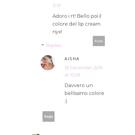
11:19
Adoro i rt! Bello poi il
colore del lip cream
nyx!
Reply
Replies
AISHA
19 December 2016
at 15:58
Davvero un
bellissimo colore
:)
Reply