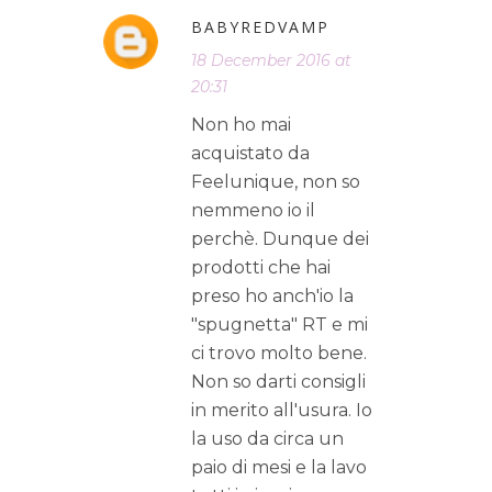
BABYREDVAMP
18 December 2016 at
20:31
Non ho mai
acquistato da
Feelunique, non so
nemmeno io il
perchè. Dunque dei
prodotti che hai
preso ho anch'io la
"spugnetta" RT e mi
ci trovo molto bene.
Non so darti consigli
in merito all'usura. Io
la uso da circa un
paio di mesi e la lavo