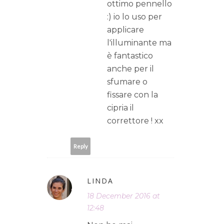
ottimo pennello
:) io lo uso per
applicare
l'illuminante ma
è fantastico
anche per il
sfumare o
fissare con la
cipria il
correttore ! xx
Reply
LINDA
18 December 2016 at
12:48