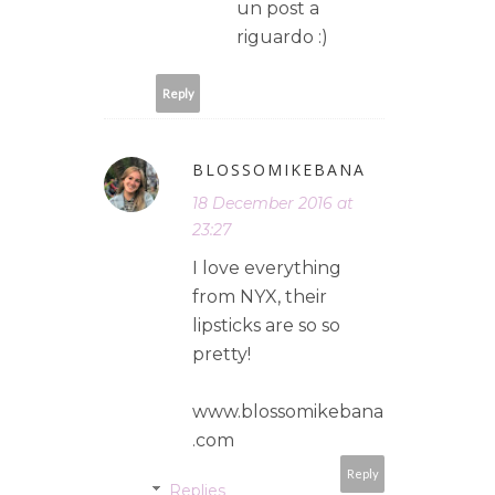
un post a
riguardo :)
Reply
BLOSSOMIKEBANA
18 December 2016 at
23:27
I love everything
from NYX, their
lipsticks are so so
pretty!
www.blossomikebana
.com
Reply
Replies