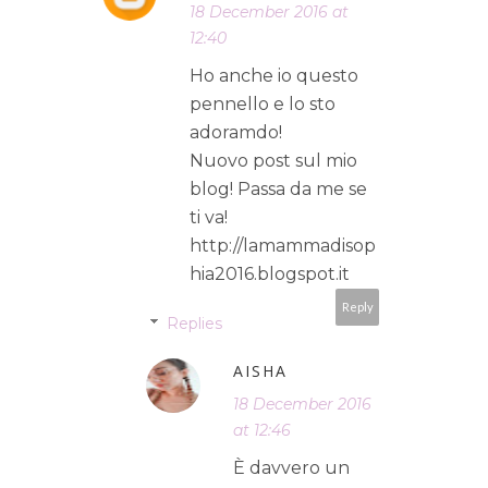
18 December 2016 at
12:40
Ho anche io questo
pennello e lo sto
adoramdo!
Nuovo post sul mio
blog! Passa da me se
ti va!
http://lamammadisop
hia2016.blogspot.it
Reply
Replies
AISHA
18 December 2016
at 12:46
È davvero un