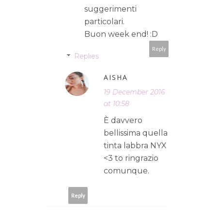
suggerimenti
particolari.
Buon week end! :D
Reply
Replies
AISHA
19 December 2016
at 10:58
È davvero
bellissima quella
tinta labbra NYX
<3 to ringrazio
comunque.
Reply