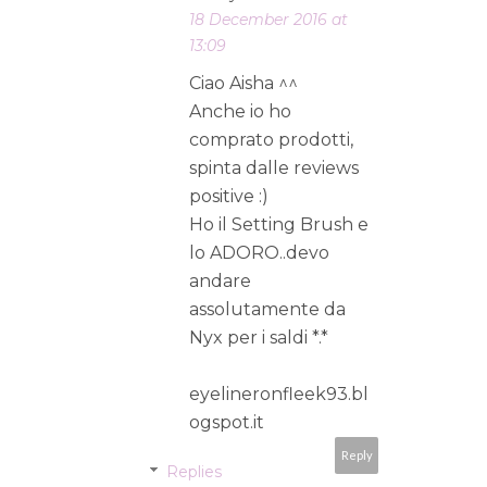
18 December 2016 at
13:09
Ciao Aisha ^^
Anche io ho
comprato prodotti,
spinta dalle reviews
positive :)
Ho il Setting Brush e
lo ADORO..devo
andare
assolutamente da
Nyx per i saldi *.*
eyelineronfleek93.bl
ogspot.it
Reply
Replies