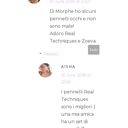
10 June 2018 at 23:07
Di Morphe ho alcuni
pennelli occhi e non
sono male!
Adoro Real
Techniques e Zoeva
Reply
Replies
AISHA
16 June 2018 at
12:06
I pennelli Real
Techniques
sono i migliori :)
una mia amica
ha un set di