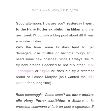
BY
AISHA
- SUNDAY, JUNE 10, 2018
Good afternoon. How are you? Yesterday
I went
to the Harry Potter exhibition in Milan
and the
next week I'll publish a blog post about it!! It was
a wonderful day.
With the time some brushes tend to get
damaged, lose bristles or become rough so I
need some new brushes. Since I always like to
try new brands I decided to not buy other
Real
Techniques
or
Sigma
brushes but try a different
brand so I chose Morphe (as I wanted the
15D
palette
for a long time).
Buon pomeriggio. Come state? Ieri
sono andata
alla Harry Potter exhibition a Milano
e la
prossima settimana vi farò un post a riguardo!! È