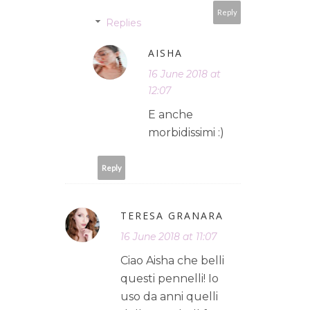
Reply
Replies
AISHA
16 June 2018 at
12:07
E anche
morbidissimi :)
Reply
TERESA GRANARA
16 June 2018 at 11:07
Ciao Aisha che belli
questi pennelli! Io
uso da anni quelli