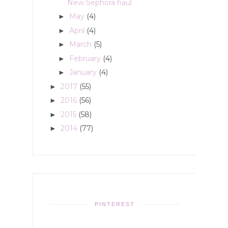
New Sephora haul
May
(4)
►
April
(4)
►
March
(5)
►
February
(4)
►
January
(4)
►
2017
(55)
►
2016
(56)
►
2015
(58)
►
2014
(77)
►
PINTEREST