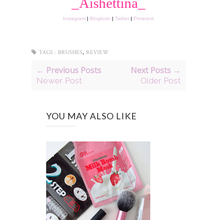
_Aishettina_
Instagram
|
Bloglovin
|
Twitter
|
Pinterest
,
TAGS :
BRUSHES
REVIEW
← Previous Posts
Next Posts →
Newer Post
Older Post
YOU MAY ALSO LIKE