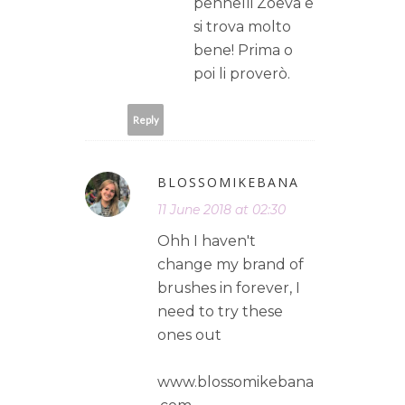
pennelli Zoeva e
si trova molto
bene! Prima o
poi li proverò.
Reply
BLOSSOMIKEBANA
11 June 2018 at 02:30
Ohh I haven't
change my brand of
brushes in forever, I
need to try these
ones out
www.blossomikebana