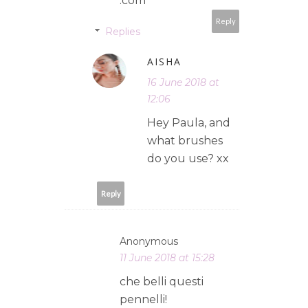
.com
Reply
Replies
AISHA
16 June 2018 at
12:06
Hey Paula, and
what brushes
do you use? xx
Reply
Anonymous
11 June 2018 at 15:28
che belli questi
pennelli!