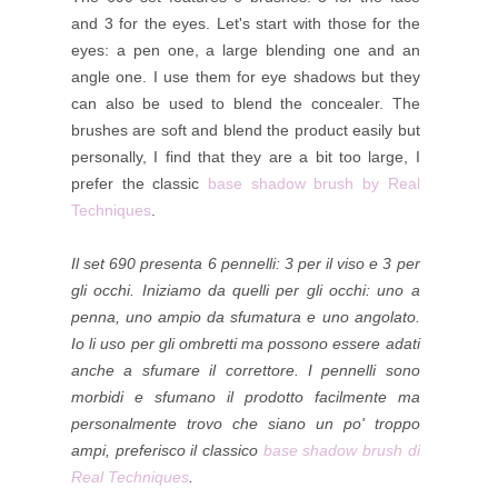
and 3 for the eyes. Let's start with those for the
eyes: a pen one, a large blending one and an
angle one. I use them for eye shadows but they
can also be used to blend the concealer. The
brushes are soft and blend the product easily but
personally, I find that they are a bit too large, I
prefer the classic
base shadow brush by Real
Techniques
.
Il set 690 presenta 6 pennelli: 3 per il viso e 3 per
gli occhi. Iniziamo da quelli per gli occhi: uno a
penna, uno ampio da sfumatura e uno angolato.
Io li uso per gli ombretti ma possono essere adati
anche a sfumare il correttore. I pennelli sono
morbidi e sfumano il prodotto facilmente ma
personalmente trovo che siano un po' troppo
ampi, preferisco il classico
base shadow brush di
Real Techniques
.