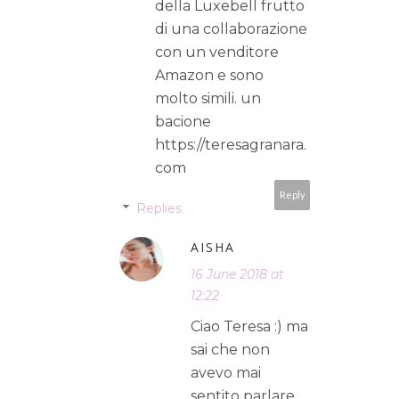
della Luxebell frutto
di una collaborazione
con un venditore
Amazon e sono
molto simili. un
bacione
https://teresagranara.
com
Reply
Replies
AISHA
16 June 2018 at
12:22
Ciao Teresa :) ma
sai che non
avevo mai
sentito parlare