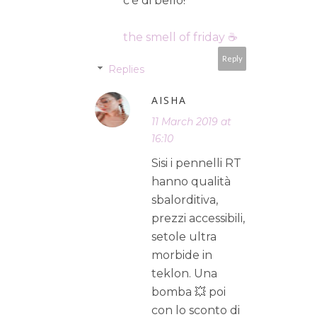
c'è di bello!
the smell of friday ☕
Reply
Replies
AISHA
11 March 2019 at
16:10
Sisi i pennelli RT
hanno qualità
sbalorditiva,
prezzi accessibili,
setole ultra
morbide in
teklon. Una
bomba 💥 poi
con lo sconto di