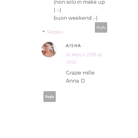
(non solo in make up
) :-)
buon weekend :-)
Reply
Replies
AISHA
16 March 2019 at
13:50
Grazie mille
Anna :D
Reply