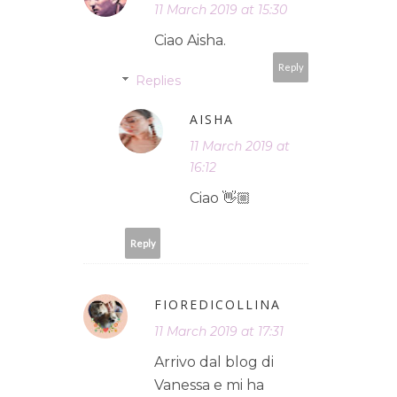
11 March 2019 at 15:30
Ciao Aisha.
Reply
Replies
AISHA
11 March 2019 at
16:12
Ciao 👋🏼
Reply
FIOREDICOLLINA
11 March 2019 at 17:31
Arrivo dal blog di
Vanessa e mi ha