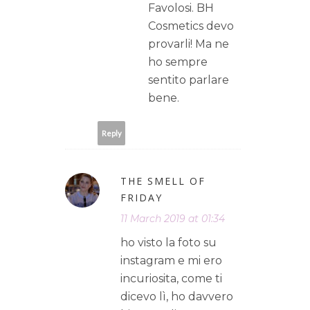
Favolosi. BH
Cosmetics devo
provarli! Ma ne
ho sempre
sentito parlare
bene.
Reply
THE SMELL OF
FRIDAY
11 March 2019 at 01:34
ho visto la foto su
instagram e mi ero
incuriosita, come ti
dicevo lì, ho davvero