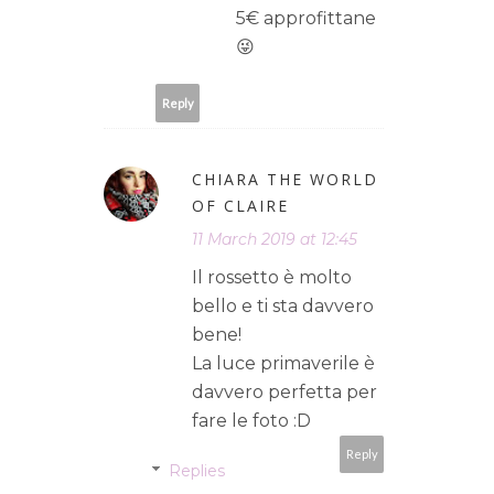
5€ approfittane
😜
Reply
CHIARA THE WORLD
OF CLAIRE
11 March 2019 at 12:45
Il rossetto è molto
bello e ti sta davvero
bene!
La luce primaverile è
davvero perfetta per
fare le foto :D
Reply
Replies