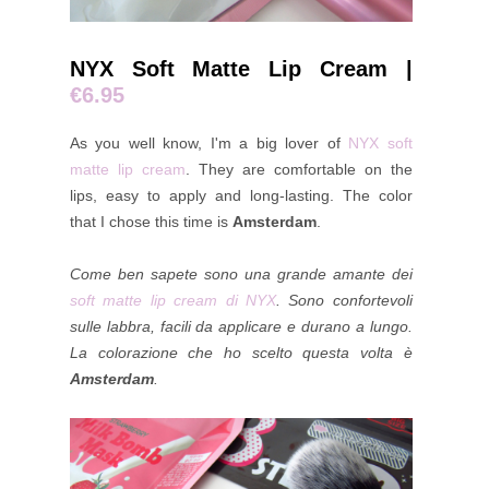
NYX Soft Matte Lip Cream |
€6.95
As you well know, I'm a big lover of
NYX soft
matte lip cream
. They are comfortable on the
lips, easy to apply and long-lasting. The color
that I chose this time is
Amsterdam
.
Come ben sapete sono una grande amante dei
soft matte lip cream di NYX
. Sono confortevoli
sulle labbra, facili da applicare e durano a lungo.
La colorazione che ho scelto questa volta è
Amsterdam
.