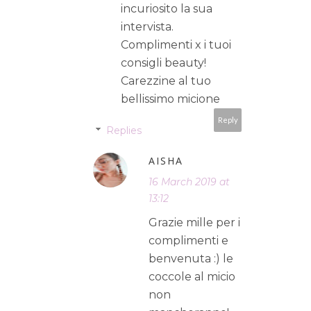
incuriosito la sua
intervista.
Complimenti x i tuoi
consigli beauty!
Carezzine al tuo
bellissimo micione
Reply
Replies
AISHA
16 March 2019 at
13:12
Grazie mille per i
complimenti e
benvenuta :) le
coccole al micio
non