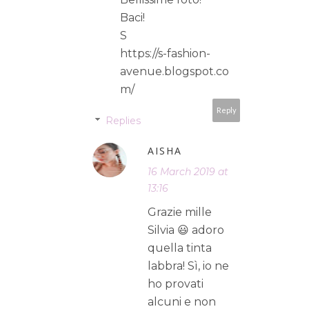
Baci!
S
https://s-fashion-
avenue.blogspot.co
m/
Reply
Replies
AISHA
16 March 2019 at
13:16
Grazie mille
Silvia 😃 adoro
quella tinta
labbra! Sì, io ne
ho provati
alcuni e non