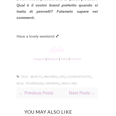
Qual è il vostro brand preferito quando si
tratta di pennelli? Fatemelo sapere nei
commenti.
Have a lovely weekend 💕
Instagram
|
Bloglovin
|
Twitter
|
Pinterest
,
,
,
,
TAGS :
BEAUTY
BRUSHES
LIPS
LOOKFANTASTIC
,
,
REAL TECHNIQUES
SHOPPING
SKIN CARE
← Previous Posts
Next Posts →
YOU MAY ALSO LIKE