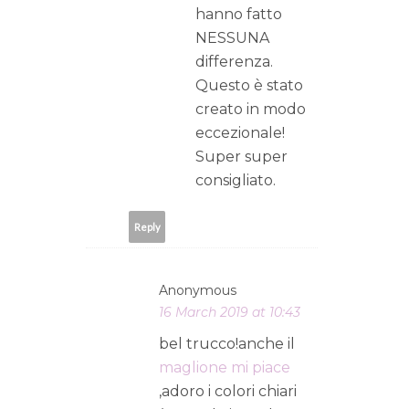
hanno fatto
NESSUNA
differenza.
Questo è stato
creato in modo
eccezionale!
Super super
consigliato.
Reply
Anonymous
16 March 2019 at 10:43
bel trucco!anche il
maglione mi piace
,adoro i colori chiari