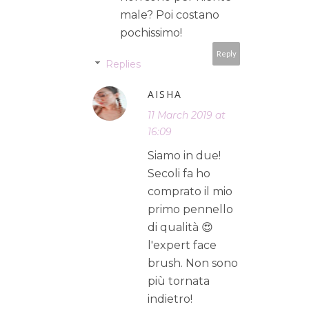
male? Poi costano
pochissimo!
Reply
Replies
AISHA
11 March 2019 at
16:09
Siamo in due!
Secoli fa ho
comprato il mio
primo pennello
di qualità 😍
l'expert face
brush. Non sono
più tornata
indietro!