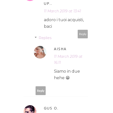
UP..
11 March 2019 at 13:41
adoro i tuoi acquisti,
baci
Reply
Replies
AISHA
11 March 2019 at
16:11
Siamo in due
hehe 😁
Reply
GUS O.