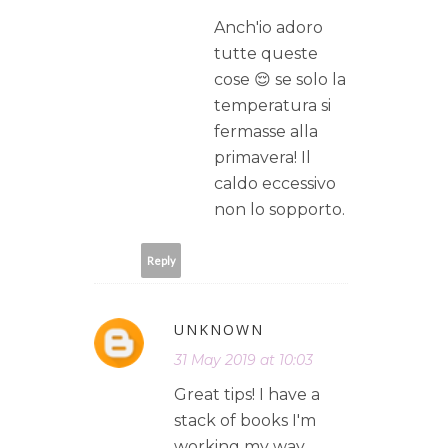
Anch'io adoro
tutte queste
cose 😌 se solo la
temperatura si
fermasse alla
primavera! Il
caldo eccessivo
non lo sopporto.
Reply
UNKNOWN
31 May 2019 at 10:03
Great tips! I have a
stack of books I'm
working my way