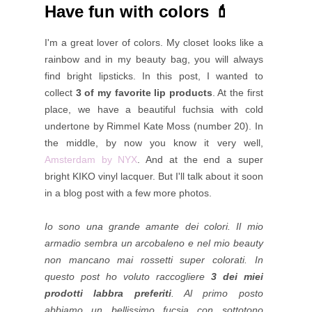
Have fun with colors 💄
I'm a great lover of colors. My closet looks like a
rainbow and in my beauty bag, you will always
find bright lipsticks. In this post, I wanted to
collect
3 of my favorite lip products
. At the first
place, we have a beautiful fuchsia with cold
undertone by Rimmel Kate Moss (number 20). In
the middle, by now you know it very well,
Amsterdam by NYX
. And at the end a super
bright KIKO vinyl lacquer. But I'll talk about it soon
in a blog post with a few more photos.
Io sono una grande amante dei colori. Il mio
armadio sembra un arcobaleno e nel mio beauty
non mancano mai rossetti super colorati. In
questo post ho voluto raccogliere
3 dei miei
prodotti labbra preferiti
. Al primo posto
abbiamo un bellissimo fucsia con sottotono