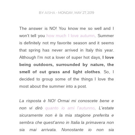
BY
AISHA
- MONDAY, MAY 27, 2019
The answer is NO! You know me so well and I
won't tell you
how much I love autumn
. Summer
is definitely not my favorite season and it seems
that spring has never arrived in Italy this year.
Although I'm not a lover of super hot days,
I love
being outdoors, surrounded by nature, the
smell of cut grass and light clothes
. So, I
decided to group some of the things I love the
most about the summer into a post.
La risposta è NO! Ormai mi conoscete bene e
non vi dirò
quanto io ami l'autunno
. L'estate
sicuramente non è la mia stagione preferita e
sembra che quest'anno in Italia la primavera non
sia mai arrivata. Nonostante io non sia