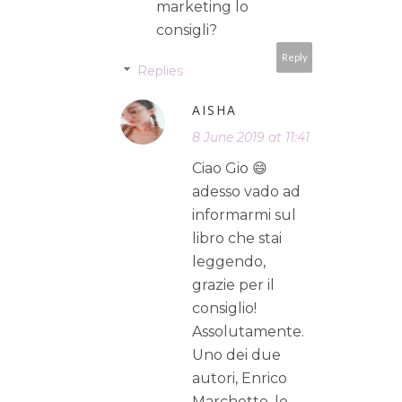
marketing lo
consigli?
Reply
Replies
AISHA
8 June 2019 at 11:41
Ciao Gio 😄
adesso vado ad
informarmi sul
libro che stai
leggendo,
grazie per il
consiglio!
Assolutamente.
Uno dei due
autori, Enrico
Marchetto, lo