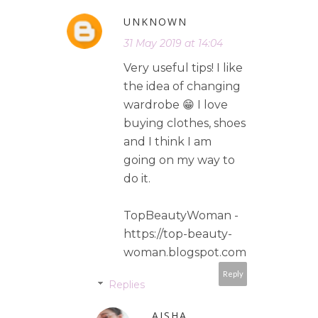
UNKNOWN
31 May 2019 at 14:04
Very useful tips! I like
the idea of changing
wardrobe 😁 I love
buying clothes, shoes
and I think I am
going on my way to
do it.
TopBeautyWoman -
https://top-beauty-
woman.blogspot.com
Reply
Replies
AISHA