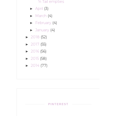
'n Tail empties
April
(3)
►
March
(4)
►
February
(4)
►
January
(4)
►
2018
(52)
►
2017
(55)
►
2016
(56)
►
2015
(58)
►
2014
(77)
►
PINTEREST