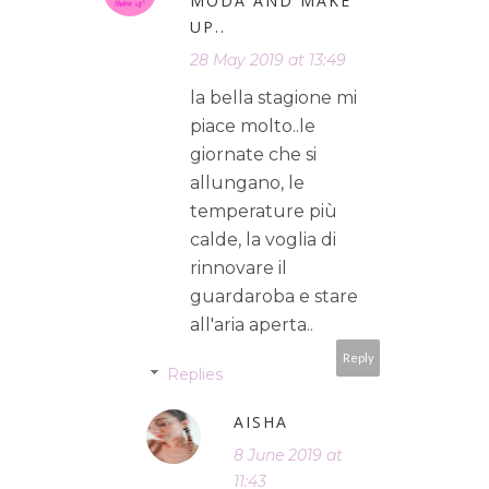
MODA AND MAKE
UP..
28 May 2019 at 13:49
la bella stagione mi
piace molto..le
giornate che si
allungano, le
temperature più
calde, la voglia di
rinnovare il
guardaroba e stare
all'aria aperta..
Reply
Replies
AISHA
8 June 2019 at
11:43