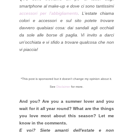
smartphone al make-up e dove ci sono tantissimi
accessori per l'abbigliamento
. L'estate chiama
colori e accessori e sul sito potete trovare
davvero qualsiasi cosa: dai sandali agli occhiali
da sole alle borse di paglia. Vi invito a darci
un'occhiata e vi sfido a trovare qualcosa che non
vi piaccia!
*This post is sponsored but it doesn't change my opinion about it.
See
Disclaimer
for more.
And you? Are you a summer lover and you
wait for it all year round? What are the things
you love most about this season? Let me
know in the comments.
E voi? Siete amanti dell'estate e non