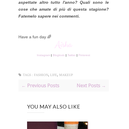
aspettate altro tutto l'anno? Quali sono le
cose che amate di più di questa stagione?
Fatemelo sapere nei commenti.
Have a fun day 🌈
Instagram
|
Bloglovin
|
Twitter
|
Pinterest
,
,
TAGS :
FASHION
LIFE
MAKEUP
← Previous Posts
Next Posts →
YOU MAY ALSO LIKE