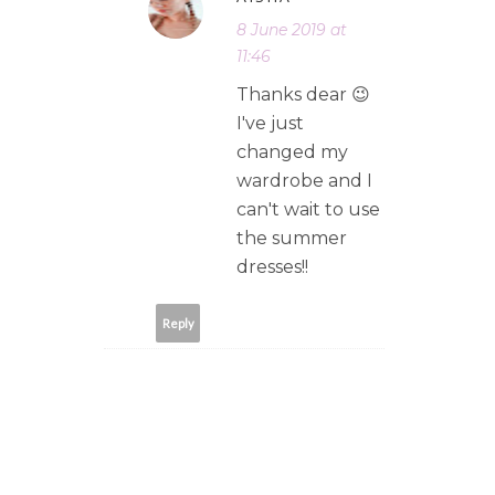
8 June 2019 at
11:46
Thanks dear 😉
I've just
changed my
wardrobe and I
can't wait to use
the summer
dresses!!
Reply