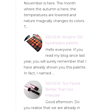
November is here. The month
where the autumn is here, the
temperatures are lowered and
nature magically changes its colors.
T...
REVIEW: Morphe 15D
eyeshadow palette
Hello everyone. If you
read my blog since last
year, you will surely remember that I
have already shown you this palette.
In fact, I named ...
REVIEW: Too Faced
Better Than Sex
mascara
Good afternoon. Do
you realize that we are already in