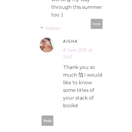
through this summer
too :)
Reply
Replies
AISHA
8 June 2019 at
11:45
Thank you so
much 🥰 I would
like to know
some titles of
your stack of
books!
Reply