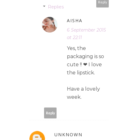
Reply
Replies
AISHA
6 September 2015
at 22:11
Yes, the
packaging is so
cute !! ❤ I love
the lipstick.
Have a lovely
week.
Reply
UNKNOWN