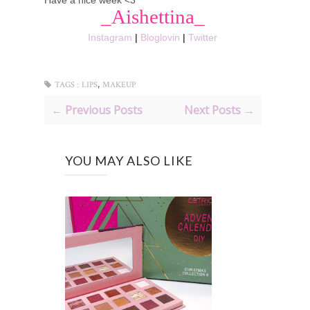
Have a nice week <3
_Aishettina_
Instagram
|
Bloglovin
|
Twitter
,
TAGS :
LIPS
MAKEUP
← Previous Posts
Next Posts →
YOU MAY ALSO LIKE