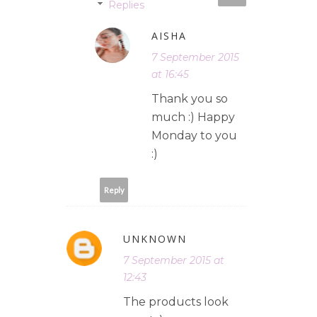
Replies
AISHA
7 September 2015
at 16:45
Thank you so
much :) Happy
Monday to you
:)
Reply
UNKNOWN
7 September 2015 at
12:43
The products look