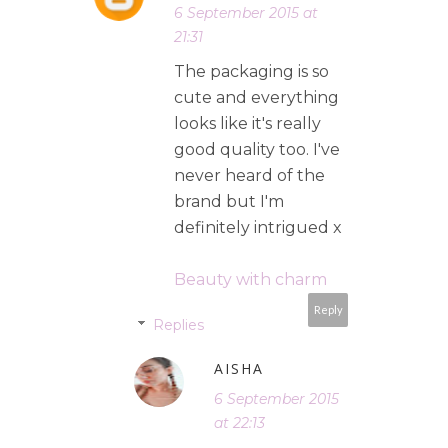
6 September 2015 at
21:31
The packaging is so
cute and everything
looks like it's really
good quality too. I've
never heard of the
brand but I'm
definitely intrigued x
Beauty with charm
Reply
Replies
AISHA
6 September 2015
at 22:13