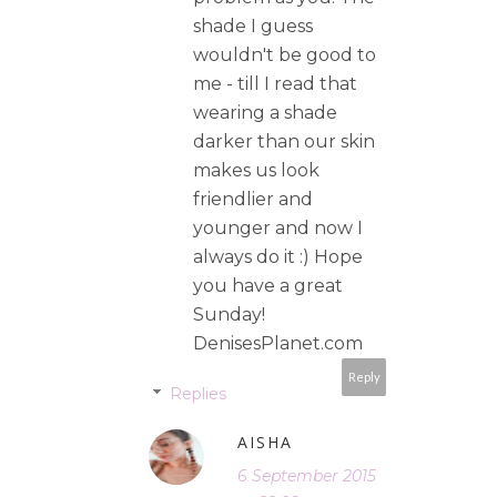
shade I guess
wouldn't be good to
me - till I read that
wearing a shade
darker than our skin
makes us look
friendlier and
younger and now I
always do it :) Hope
you have a great
Sunday!
DenisesPlanet.com
Reply
Replies
AISHA
6 September 2015