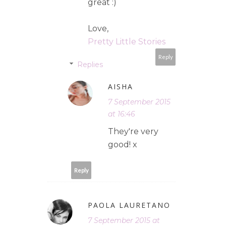
great :)
Love,
Pretty Little Stories
Reply
Replies
AISHA
7 September 2015
at 16:46
They're very
good! x
Reply
PAOLA LAURETANO
7 September 2015 at