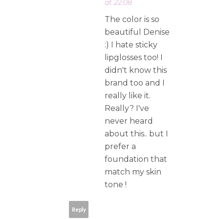
at 22:08
The color is so
beautiful Denise
:) I hate sticky
lipglosses too! I
didn't know this
brand too and I
really like it.
Really? I've
never heard
about this.. but I
prefer a
foundation that
match my skin
tone !
Reply