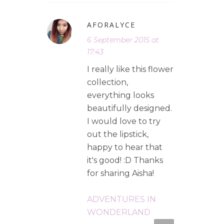
AFORALYCE
6 September 2015 at
17:43
I really like this flower
collection,
everything looks
beautifully designed.
I would love to try
out the lipstick,
happy to hear that
it's good! :D Thanks
for sharing Aisha!
ADVENTURES IN
WONDERLAND