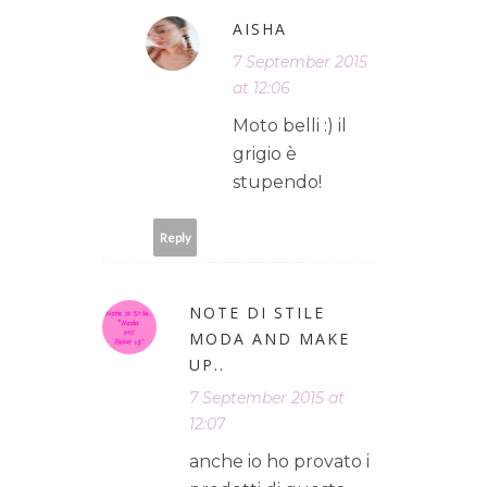
AISHA
7 September 2015
at 12:06
Moto belli :) il
grigio è
stupendo!
Reply
NOTE DI STILE
MODA AND MAKE
UP..
7 September 2015 at
12:07
anche io ho provato i