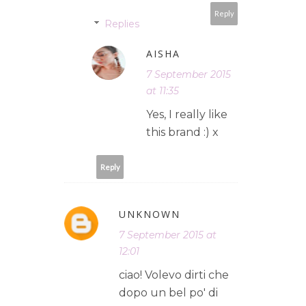
Reply
Replies
AISHA
7 September 2015
at 11:35
Yes, I really like
this brand :) x
Reply
UNKNOWN
7 September 2015 at
12:01
ciao! Volevo dirti che
dopo un bel po' di