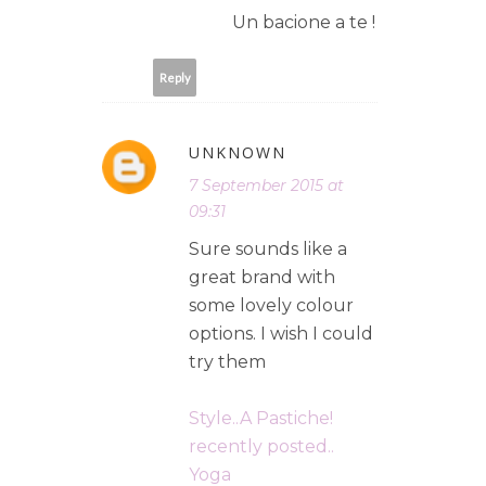
Un bacione a te !
Reply
UNKNOWN
7 September 2015 at
09:31
Sure sounds like a
great brand with
some lovely colour
options. I wish I could
try them
Style..A Pastiche!
recently posted..
Yoga