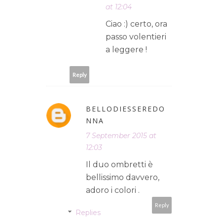
at 12:04
Ciao :) certo, ora
passo volentieri
a leggere !
Reply
BELLODIESSEREDO
NNA
7 September 2015 at
12:03
Il duo ombretti è
bellissimo davvero,
adoro i colori .
Reply
Replies