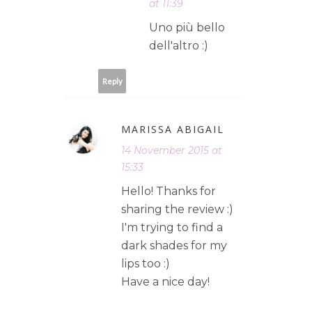
at 11:39
Uno più bello
dell'altro :)
Reply
MARISSA ABIGAIL
14 November 2015 at
15:33
Hello! Thanks for
sharing the review :)
I'm trying to find a
dark shades for my
lips too :)
Have a nice day!