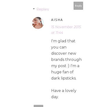
Reply
Replies
AISHA
15 November 2015
at 11:44
I'm glad that
you can
discover new
brands through
my post :) I'm a
huge fan of
dark lipsticks.
Have a lovely
day.