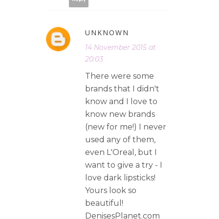
UNKNOWN
14 November 2015 at
20:03
There were some
brands that I didn't
know and I love to
know new brands
(new for me!) I never
used any of them,
even L'Oreal, but I
want to give a try - I
love dark lipsticks!
Yours look so
beautiful!
DenisesPlanet.com