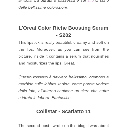
al viola.
La durata è pazzesca e sul
sito
ci sono
delle bellissime colorazioni.
L'Oreal Color Riche Boosting Serum
- S202
This lipstick is really beautiful, creamy and soft on
the lips. Moreover, as you can see from the
picture, inside it contains a serum that nourishes
and moisturizes the lips. Great.
Questo rossetto è davvero bellissimo, cremoso e
morbido sulle labbra. Inoltre, come potete vedere
dalla foto, all'interno contiene un siero che nutre
e idrata le labbra. Fantastico.
Collistar - Scarlatto 11
The second post I wrote on this blog it was about