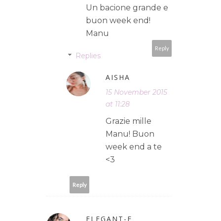
Un bacione grande e
buon week end!
Manu
Reply
Replies
AISHA
15 November 2015
at 11:28
Grazie mille
Manu! Buon
week end a te
<3
Reply
ELEGANT-E