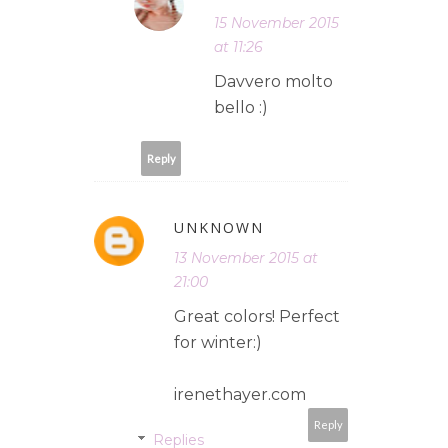
15 November 2015
at 11:26
Davvero molto
bello :)
Reply
UNKNOWN
13 November 2015 at
21:00
Great colors! Perfect
for winter:)
irenethayer.com
Reply
Replies