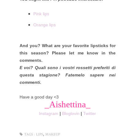
Pink lips
Orange lips
And you? What are your favorite lipsticks for
this season? Please let me know in the
comments.
E voi? Quali sono i vostri rossetti preferiti di
questa stagione? Fatemelo sapere nei
commenti.
Have a good day <3
_Aishettina_
Instagram
|
Bloglovin
|
Twitter
,
TAGS :
LIPS
MAKEUP