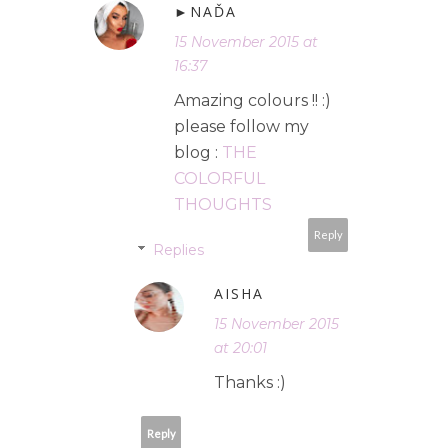
►NAĎA
15 November 2015 at
16:37
Amazing colours !! :)
please follow my
blog :
THE
COLORFUL
THOUGHTS
Reply
Replies
AISHA
15 November 2015
at 20:01
Thanks :)
Reply