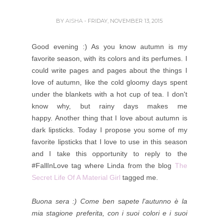
BY
AISHA
- FRIDAY, NOVEMBER 13, 2015
Good evening :) As you know autumn is my
favorite season, with its colors and its perfumes. I
could write pages and pages about the things I
love of autumn, like the cold gloomy days spent
under the blankets with a hot cup of tea. I don't
know why, but rainy days makes me
happy.
Another thing that I love about autumn is
dark lipsticks. Today I propose you some of my
favorite lipsticks that I love to use in this season
and I take this opportunity to reply to the
#FallInLove tag where Linda from the blog
The
Secret Life Of A Material Girl
tagged me.
Buona sera :) Come ben sapete l'autunno è la
mia stagione preferita, con i suoi colori e i suoi