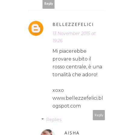
Reply
BELLEZZEFELICI
13 November 2015 at
19:26
Mi piacerebbe
provare subito il
rosso centrale, è una
tonalità che adoro!
xoxo
www.bellezzefelici.bl
ogspot.com
Reply
Replies
AISHA