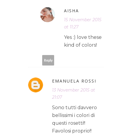
AISHA
15 November 2015
at 11:27
Yes :) love these
kind of colors!
Reply
EMANUELA ROSSI
13 November 2015 at
21:07
Sono tutti davvero
bellissimi i colori di
questi rosetti!!
Favolosi proprio!!