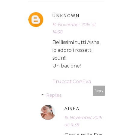
UNKNOWN
14 November 2015 at
14:38
Bellissimi tutti Aisha,
io adoro i rossetti
scuri!!!
Un bacione!
TruccatiConEva
Reply
Replies
AISHA
15 November 2015
at 11:38