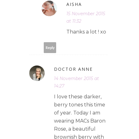
AISHA
15 November 2015
at 11:32
Thanks a lot ! xo
Reply
DOCTOR ANNE
14 November 2015 at
14:27
I love these darker,
berry tones this time
of year. Today I am
wearing MACs Baron
Rose, a beautiful
brownish berry with