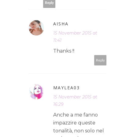
Reply
AISHA
15 November 2015 at
11:41
Thanks !!
Reply
MAYLEA03
15 November 2015 at
16:29
Anche a me fanno
impazzire queste
tonalità, non solo nel