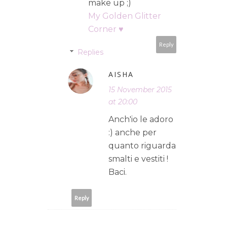
make up ;)
My Golden Glitter
Corner ♥
Reply
Replies
AISHA
15 November 2015
at 20:00
Anch'io le adoro
:) anche per
quanto riguarda
smalti e vestiti !
Baci.
Reply