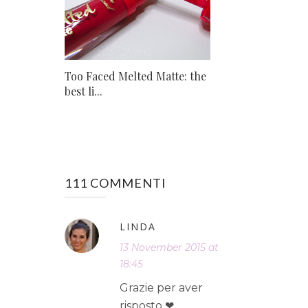
Too Faced Melted Matte: the
best li...
111 COMMENTI
LINDA
13 November 2015 at
18:45
Grazie per aver
risposto ❤