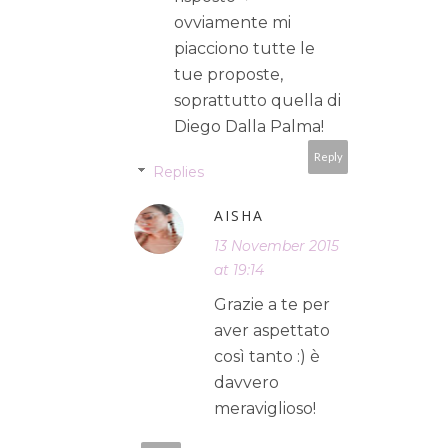
ovviamente mi
piacciono tutte le
tue proposte,
soprattutto quella di
Diego Dalla Palma!
Reply
Replies
AISHA
13 November 2015
at 19:14
Grazie a te per
aver aspettato
così tanto :) è
davvero
meraviglioso!