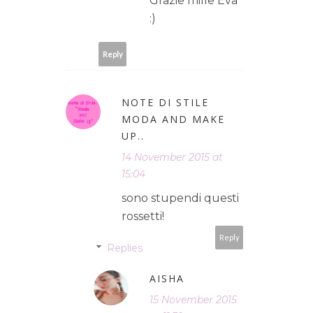
Grazie mille Eva
:)
Reply
NOTE DI STILE
MODA AND MAKE
UP..
14 November 2015 at
15:04
sono stupendi questi
rossetti!
Reply
Replies
AISHA
15 November 2015