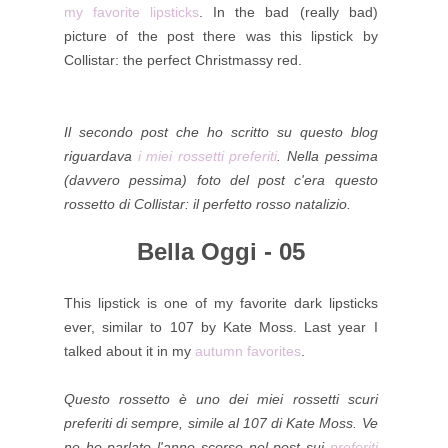
my favorite lipsticks
. In the bad (really bad)
picture of the post there was this lipstick by
Collistar: the perfect Christmassy red.
Il secondo post che ho scritto su questo blog
riguardava
i miei rossetti preferiti
. Nella pessima
(davvero pessima) foto del post c'era questo
rossetto di Collistar: il perfetto rosso natalizio.
Bella Oggi - 05
This lipstick is one of my favorite dark lipsticks
ever, similar to 107 by Kate Moss. Last year I
talked about it in my
autumn
favorites
.
Questo rossetto è uno dei miei rossetti scuri
preferiti di sempre, simile al 107 di Kate Moss. Ve
ne ho parlato l'anno scorso nel post sui
preferiti