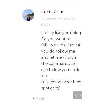
BEKLEVEER
14 November 2015 at
09:45
I really like your blog.
Do you want to
follow each other? If
you do, follow me
and let me know in
the comments, so I
can follow you back.
xox
http://bekleveer.blog
spot.com/
Reply
Replies