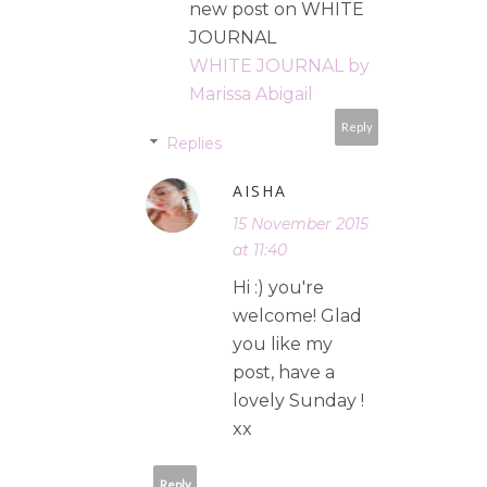
new post on WHITE
JOURNAL
WHITE JOURNAL by
Marissa Abigail
Reply
Replies
AISHA
15 November 2015
at 11:40
Hi :) you're
welcome! Glad
you like my
post, have a
lovely Sunday !
xx
Reply