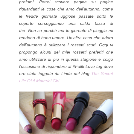
profumi. Potrei scrivere pagine su pagine
riguardanti le cose che amo dell'autunno, come
le fredde giornate uggiose passate sotto le
coperte sorseggiando una calda tazza di
the.
Non so perché ma le giornate di pioggia mi
rendono di buon umore.
Un'altra cosa che adoro
dell'autunno è utilizzare i rossetti scuri. Oggi vi
propongo alcuni dei miei rossetti preferiti che
amo utilizzare
di più
in questa stagione e colgo
l'occasione di rispondere al #FallInLove tag dove
ero stata taggata da Linda del blog
The Secret
Life Of A Material Girl
.