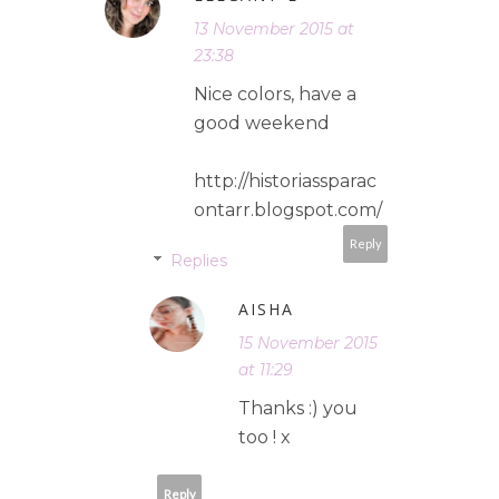
13 November 2015 at
23:38
Nice colors, have a
good weekend
http://historiassparac
ontarr.blogspot.com/
Reply
Replies
AISHA
15 November 2015
at 11:29
Thanks :) you
too ! x
Reply