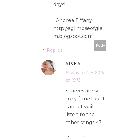
days!
~Andrea Tiffany~
http://aglimpseofgla
m.blogspot.com
Reply
Replies
AISHA
19 November 2015
at 18:13
Scarves are so
cozy :) me too ! I
cannot wait to
listen to the
other songs <3