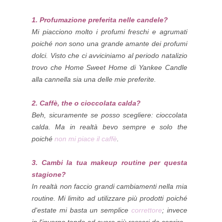
1. Profumazione preferita nelle candele?
Mi piacciono molto i profumi freschi e agrumati
poiché non sono una grande amante dei profumi
dolci. Visto che ci avviciniamo al periodo natalizio
trovo che Home Sweet Home di Yankee Candle
alla cannella sia una delle mie preferite.
2. Caffè, the o cioccolata calda?
Beh, sicuramente se posso scegliere: cioccolata
calda. Ma in realtà bevo sempre e solo the
poiché
non mi piace il caffè
.
3. Cambi la tua makeup routine per questa
stagione?
In realtà non faccio grandi cambiamenti nella mia
routine. Mi limito ad utilizzare più prodotti poiché
d'estate mi basta un semplice
correttore
; invece
in l'inverno tendo ad avere più rossori da coprire.