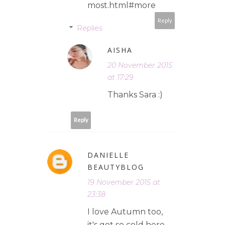
most.html#more
Reply
Replies
AISHA
20 November 2015
at 17:29
Thanks Sara :)
Reply
DANIELLE
BEAUTYBLOG
19 November 2015 at
23:38
I love Autumn too,
it's got so cold here