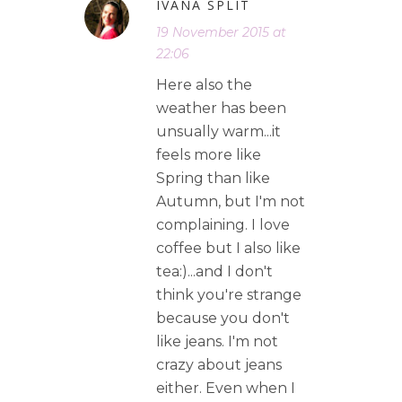
IVANA SPLIT
19 November 2015 at
22:06
Here also the
weather has been
unsually warm...it
feels more like
Spring than like
Autumn, but I'm not
complaining. I love
coffee but I also like
tea:)...and I don't
think you're strange
because you don't
like jeans. I'm not
crazy about jeans
either. Even when I