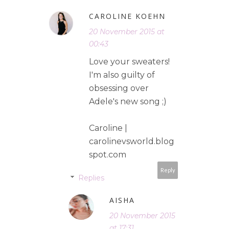
CAROLINE KOEHN
20 November 2015 at
00:43
Love your sweaters!
I'm also guilty of
obsessing over
Adele's new song ;)
Caroline |
carolinevsworld.blog
spot.com
Reply
Replies
AISHA
20 November 2015
at 17:31