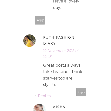
Have a lovely
day.
Reply
RUTH FASHION
DIARY
19 November 2015 at
19:43
Great post.I always
take tea..and I think
scarves too are
stylish.
Reply
Replies
AISHA