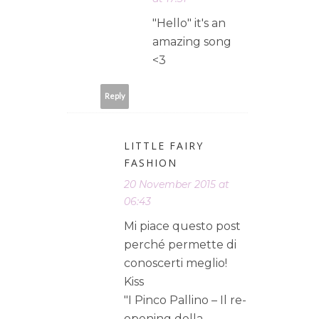
"Hello" it's an
amazing song
<3
Reply
LITTLE FAIRY
FASHION
20 November 2015 at
06:43
Mi piace questo post
perché permette di
conoscerti meglio!
Kiss
"I Pinco Pallino – Il re-
opening della