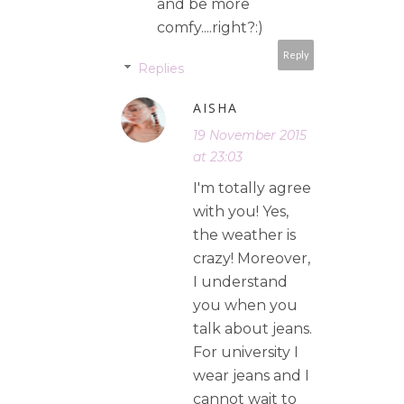
and be more
comfy....right?:)
Reply
Replies
AISHA
19 November 2015
at 23:03
I'm totally agree
with you! Yes,
the weather is
crazy! Moreover,
I understand
you when you
talk about jeans.
For university I
wear jeans and I
cannot wait to