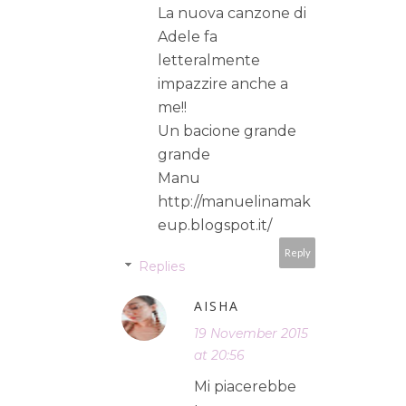
La nuova canzone di
Adele fa
letteralmente
impazzire anche a
me!!
Un bacione grande
grande
Manu
http://manuelinamak
eup.blogspot.it/
Reply
Replies
AISHA
19 November 2015
at 20:56
Mi piacerebbe