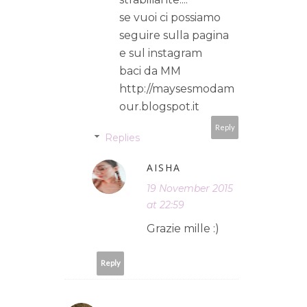
se vuoi ci possiamo
seguire sulla pagina
e sul instagram
baci da MM
http://maysesmodam
our.blogspot.it
Reply
Replies
AISHA
19 November 2015
at 22:59
Grazie mille :)
Reply