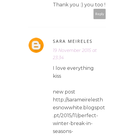
Thank you :) you too !
Reply
SARA MEIRELES
19 November 2015 at
23:34
I love everything
kiss
new post
http://sarameirelesth
esnowwhite.blogspot
.pt/2015/11/perfect-
winter-break-in-
seasons-