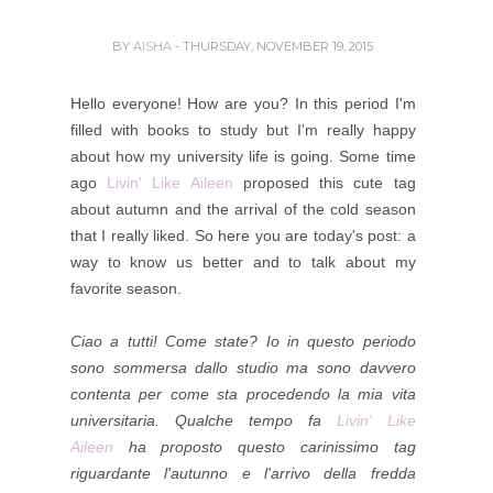
BY
AISHA
- THURSDAY, NOVEMBER 19, 2015
Hello everyone! How are you? In this period I'm
filled with books to study but I'm really happy
about how my
university
life is going. Some time
ago
Livin' Like Aileen
proposed this cute tag
about autumn and the arrival of the cold season
that I really liked. So here you are today's post: a
way to know us better and to talk about my
favorite season.
Ciao a tutti! Come state? Io in questo periodo
sono sommersa dallo studio ma sono davvero
contenta per come sta procedendo la mia vita
universitaria. Qualche tempo fa
L
ivin' Like
Aileen
ha proposto questo carinissimo tag
riguardante l'autunno e l'arrivo della fredda