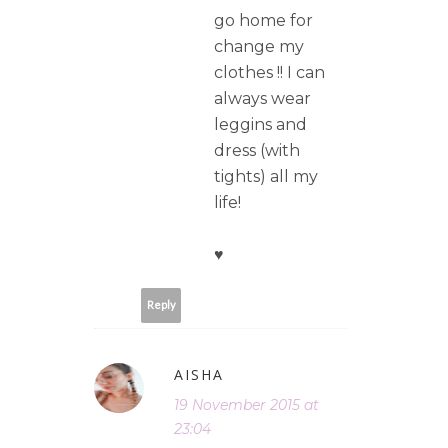
go home for
change my
clothes !! I can
always wear
leggins and
dress (with
tights) all my
life!
♥
Reply
AISHA
19 November 2015 at
23:04