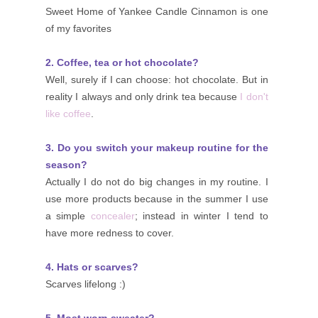
Sweet Home of Yankee Candle Cinnamon is one
of my favorites
2. Coffee, tea or hot chocolate?
Well, surely if I can choose: hot chocolate. But in
reality I always and only drink tea because
I don't
like coffee
.
3. Do you switch your makeup routine for the
season?
Actually I do not do big changes in my routine. I
use more products because in the summer I use
a simple
concealer
; instead in winter I tend to
have more redness to cover.
4. Hats or scarves?
Scarves lifelong :)
5. Most worn sweater?