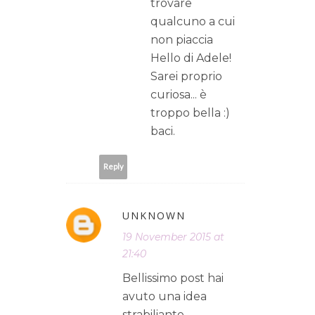
trovare
qualcuno a cui
non piaccia
Hello di Adele!
Sarei proprio
curiosa... è
troppo bella :)
baci.
Reply
UNKNOWN
19 November 2015 at
21:40
Bellissimo post hai
avuto una idea
strabiliante....