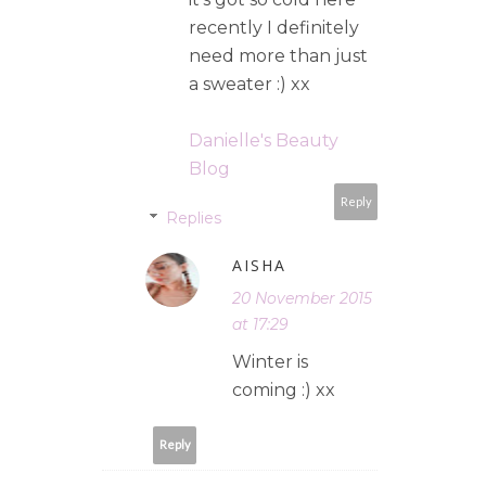
recently I definitely
need more than just
a sweater :) xx
Danielle's Beauty
Blog
Reply
Replies
AISHA
20 November 2015
at 17:29
Winter is
coming :) xx
Reply