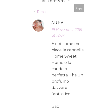
alla prossima! :*
Reply
Replies
AISHA
19 November 2015
at 18:07
A chi, come me,
piace la cannella
Home Sweet
Home è la
candela
perfetta :) ha un
profumo
davvero
fantastico.
Baci :)