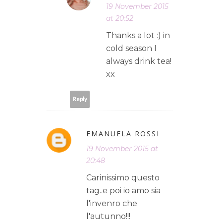
19 November 2015
at 20:52
Thanks a lot :) in
cold season I
always drink tea!
xx
Reply
EMANUELA ROSSI
19 November 2015 at
20:48
Carinissimo questo
tag..e poi io amo sia
l'invenro che
l'autunno!!!