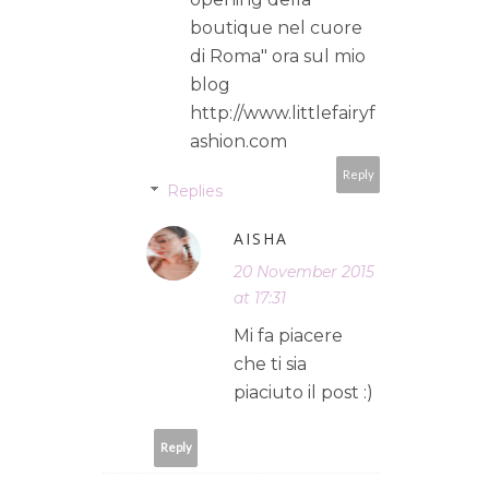
boutique nel cuore
di Roma" ora sul mio
blog
http://www.littlefairyf
ashion.com
Reply
Replies
AISHA
20 November 2015
at 17:31
Mi fa piacere
che ti sia
piaciuto il post :)
Reply