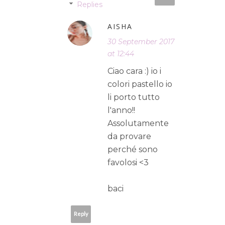
Replies
AISHA
30 September 2017
at 12:44
Ciao cara :) io i
colori pastello io
li porto tutto
l'anno!!
Assolutamente
da provare
perché sono
favolosi <3
baci
Reply