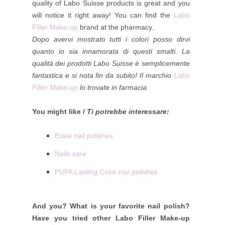
quality of Labo Suisse products is great and you
will notice it right away! You can find the
Labo
Filler Make-up
brand at the pharmacy.
Dopo avervi mostrato tutti i colori posso dirvi
quanto io sia innamorata di questi smalti. La
qualità dei prodotti Labo Suisse è semplicemente
fantastica e si nota fin da subito! Il marchio
Labo
Filler Make-up
lo trovate in farmacia.
You might like /
Ti potrebbe interessare:
Essie nail polishes
Nails care
PUPA Lasting Color nail polishes
And you? What is your favorite nail polish?
Have you tried other Labo Filler Make-up