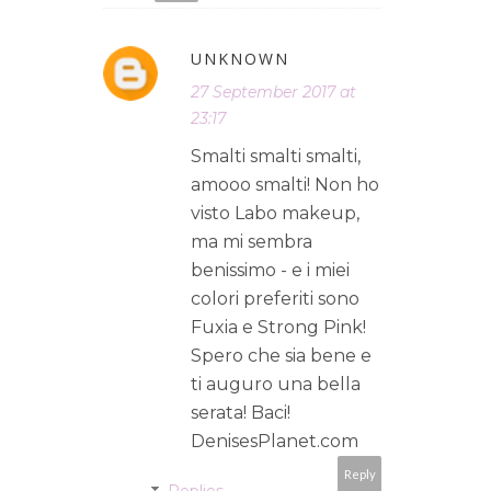
UNKNOWN
27 September 2017 at
23:17
Smalti smalti smalti,
amooo smalti! Non ho
visto Labo makeup,
ma mi sembra
benissimo - e i miei
colori preferiti sono
Fuxia e Strong Pink!
Spero che sia bene e
ti auguro una bella
serata! Baci!
DenisesPlanet.com
Reply
Replies