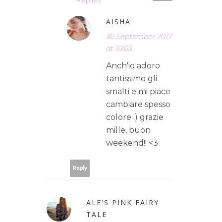
AISHA
30 September 2017
at 10:03
Anch'io adoro
tantissimo gli
smalti e mi piace
cambiare spesso
colore :) grazie
mille, buon
weekend!! <3
Reply
ALE'S PINK FAIRY
TALE