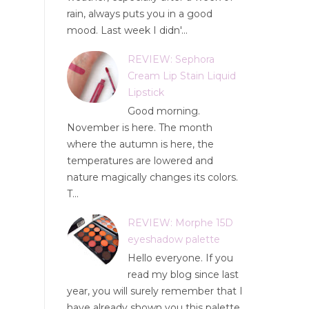
rain, always puts you in a good
mood. Last week I didn'...
REVIEW: Sephora
Cream Lip Stain Liquid
Lipstick
Good morning.
November is here. The month
where the autumn is here, the
temperatures are lowered and
nature magically changes its colors.
T...
REVIEW: Morphe 15D
eyeshadow palette
Hello everyone. If you
read my blog since last
year, you will surely remember that I
have already shown you this palette.