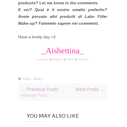
products? Let me know in the comments.
E voi? Qual è il vostro smalto preferito?
Avete provato altri prodotti di Labo Filler
Make-up? Fatemelo sapere nei commenti.
Have a lovely day <3
_Aishettina_
Instagram
|
Bloglovin
|
Twitter
|
Pinterest
TAGS :
NAILS
← Previous Posts
Next Posts →
Newer Post
YOU MAY ALSO LIKE