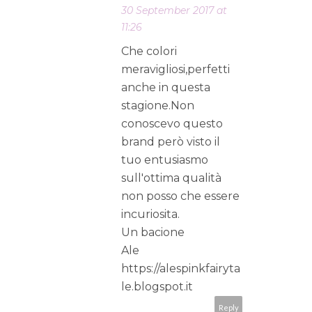
30 September 2017 at
11:26
Che colori
meravigliosi,perfetti
anche in questa
stagione.Non
conoscevo questo
brand però visto il
tuo entusiasmo
sull'ottima qualità
non posso che essere
incuriosita.
Un bacione
Ale
https://alespinkfairyta
le.blogspot.it
Reply