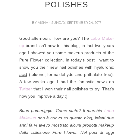
POLISHES
BY
AISHA
- SUNDAY, SEPTEMBER 24, 2017
Good afternoon. How are you? The
Labo Make-
up
brand isn't new to this blog, in fact two years
ago I showed you some makeup products of the
Pure Flower collection. In today's post I want to
show you their new nail polishes
with hyaluronic
acid
(toluene, formaldehyde and phthalate free).
A few weeks ago I had the fantastic news on
Twitter
that I won their nail polishes to try! That's
how you improve a day :)
Buon pomeriggio. Come state? Il marchio
Labo
Make-up
non è nuovo su questo blog, infatti due
anni fa vi avevo mostrato alcuni prodotti makeup
della collezione Pure Flower. Nel post di oggi