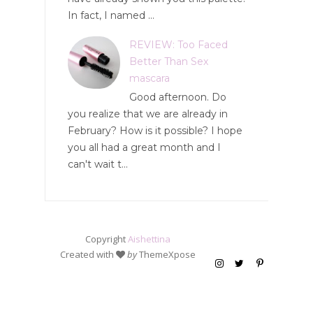
In fact, I named ...
REVIEW: Too Faced
Better Than Sex
mascara
Good afternoon. Do
you realize that we are already in
February? How is it possible? I hope
you all had a great month and I
can't wait t...
Copyright
Aishettina
Created with
by
ThemeXpose