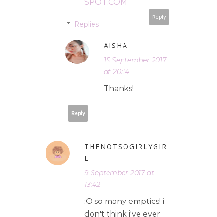
SPOT.COM
Reply
Replies
AISHA
15 September 2017
at 20:14
Thanks!
Reply
THENOTSOGIRLYGIR
L
9 September 2017 at
13:42
:O so many empties! i
don't think i've ever