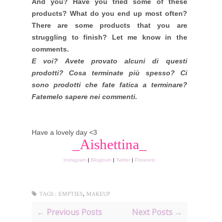
And you? Have you tried some of these
products? What do you end up most often?
There are some products that you are
struggling to finish? Let me know in the
comments.
E voi? Avete provato alcuni di questi
prodotti? Cosa terminate più spesso? Ci
sono prodotti che fate fatica a terminare?
Fatemelo sapere nei commenti.
Have a lovely day <3
_Aishettina_
Instagram
|
Bloglovin
|
Twitter
|
Pinterest
,
TAGS :
EMPTIES
MAKEUP
← Previous Posts
Next Posts →