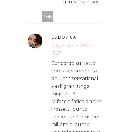
mini version! xx
Reply
LUDOVICA
11 September 2017 at
18:27
Concordo sul fatto
che la versione rosa
del Lash sensational
sia di gran lunga
migliore :3
Io faccio fatica a finire
i rossetti, punto
primo perché ne ho
millemila, punto