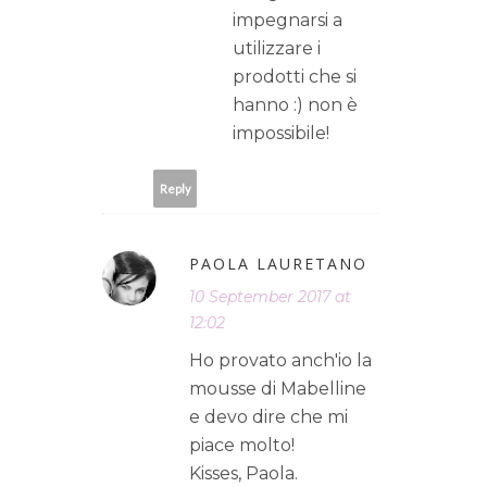
impegnarsi a
utilizzare i
prodotti che si
hanno :) non è
impossibile!
Reply
PAOLA LAURETANO
10 September 2017 at
12:02
Ho provato anch'io la
mousse di Mabelline
e devo dire che mi
piace molto!
Kisses, Paola.