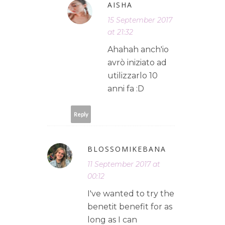
AISHA
15 September 2017
at 21:32
Ahahah anch'io
avrò iniziato ad
utilizzarlo 10
anni fa :D
Reply
BLOSSOMIKEBANA
11 September 2017 at
00:12
I've wanted to try the
benetit benefit for as
long as I can