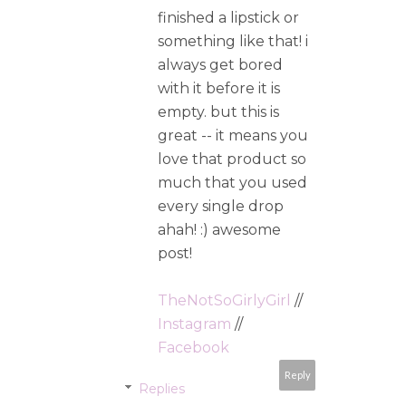
finished a lipstick or
something like that! i
always get bored
with it before it is
empty. but this is
great -- it means you
love that product so
much that you used
every single drop
ahah! :) awesome
post!
TheNotSoGirlyGirl
//
Instagram
//
Facebook
Reply
Replies