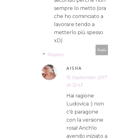
secondo perché non
sempre lo metto (ora
che ho cominciato a
lavorare tendo a
metterlo più spesso
xD)
Reply
Replies
AISHA
16 September 2017
at 12:43
Hai ragione
Ludovica :) non
c'è paragone
con la versione
rosa! Anch'io
avendo iniziato a