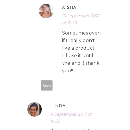
AISHA
15 September 2017
at 21:29
Sometimes even
if I really don't
like a product
I'll use it until
the end :) thank
you!!
Reply
LINDA
9 September 2017 at
14:50