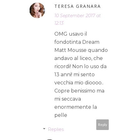
TERESA GRANARA
10 September 2017 at
12:13
OMG usavo il
fondotinta Dream
Matt Mousse quando
andavo al liceo, che
ricordi! Non lo uso da
13 anni! mi sento
vecchia mio dioooo..
Copre benissimo ma
mi seccava
enormemente la
pelle
Reply
Replies