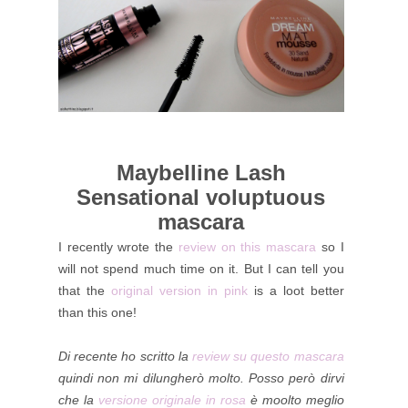
Maybelline Lash
Sensational voluptuous
mascara
I recently wrote the
review on this mascara
so I
will not spend much time on it. But I can tell you
that the
original version in pink
is a loot better
than this one!
Di recente ho scritto la
review su questo mascara
quindi non mi dilungherò molto. Posso però dirvi
che la
versione originale in rosa
è moolto meglio