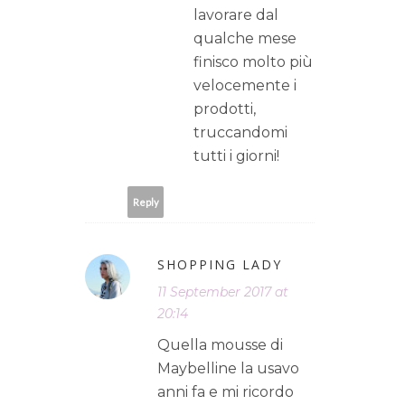
lavorare dal
qualche mese
finisco molto più
velocemente i
prodotti,
truccandomi
tutti i giorni!
Reply
SHOPPING LADY
11 September 2017 at
20:14
Quella mousse di
Maybelline la usavo
anni fa e mi ricordo