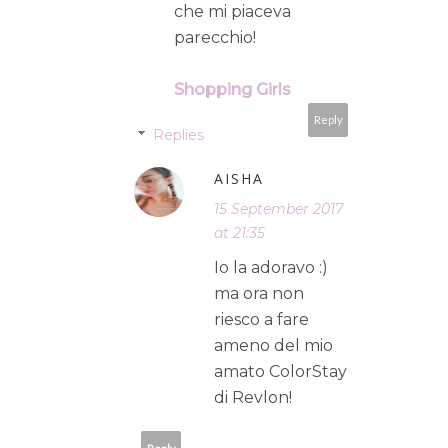
che mi piaceva
parecchio!
Shopping Girls
Reply
Replies
AISHA
15 September 2017
at 21:35
Io la adoravo :)
ma ora non
riesco a fare
ameno del mio
amato ColorStay
di Revlon!