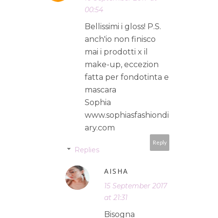
00:54
Bellissimi i gloss! P.S.
anch'io non finisco
mai i prodotti x il
make-up, eccezion
fatta per fondotinta e
mascara
Sophia
www.sophiasfashiondi
ary.com
Reply
Replies
AISHA
15 September 2017
at 21:31
Bisogna