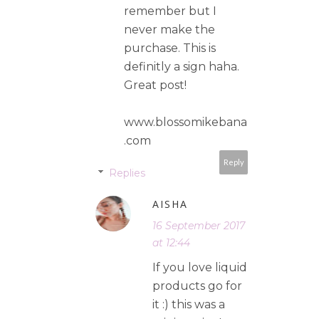
remember but I
never make the
purchase. This is
definitly a sign haha.
Great post!
www.blossomikebana
.com
Reply
Replies
AISHA
16 September 2017
at 12:44
If you love liquid
products go for
it :) this was a