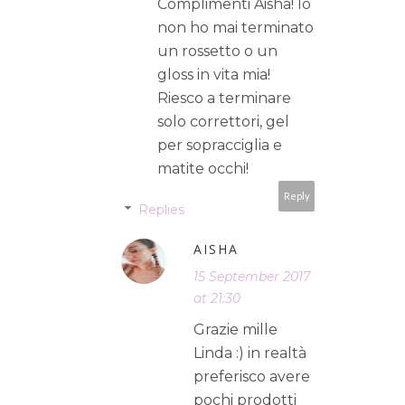
Complimenti Aisha! Io
non ho mai terminato
un rossetto o un
gloss in vita mia!
Riesco a terminare
solo correttori, gel
per sopracciglia e
matite occhi!
Reply
Replies
AISHA
15 September 2017
at 21:30
Grazie mille
Linda :) in realtà
preferisco avere
pochi prodotti