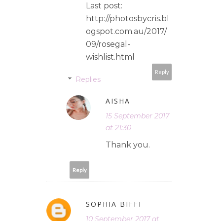
Last post:
http://photosbycris.bl
ogspot.com.au/2017/
09/rosegal-
wishlist.html
Reply
Replies
AISHA
15 September 2017
at 21:30
Thank you.
Reply
SOPHIA BIFFI
10 September 2017 at