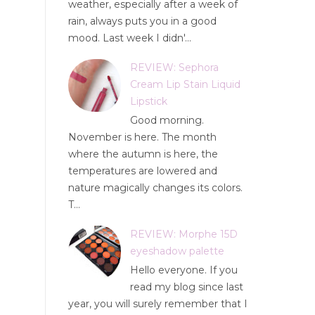
weather, especially after a week of
rain, always puts you in a good
mood. Last week I didn'...
REVIEW: Sephora
Cream Lip Stain Liquid
Lipstick
Good morning.
November is here. The month
where the autumn is here, the
temperatures are lowered and
nature magically changes its colors.
T...
REVIEW: Morphe 15D
eyeshadow palette
Hello everyone. If you
read my blog since last
year, you will surely remember that I