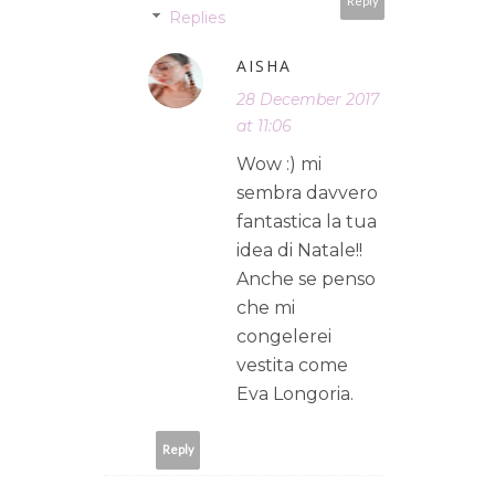
Reply
Replies
AISHA
28 December 2017
at 11:06
Wow :) mi
sembra davvero
fantastica la tua
idea di Natale!!
Anche se penso
che mi
congelerei
vestita come
Eva Longoria.
Reply