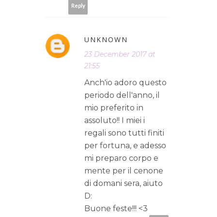
Reply
UNKNOWN
23 December 2017 at
21:55
Anch'io adoro questo
periodo dell'anno, il
mio preferito in
assoluto!! I miei i
regali sono tutti finiti
per fortuna, e adesso
mi preparo corpo e
mente per il cenone
di domani sera, aiuto
D:
Buone feste!!! <3