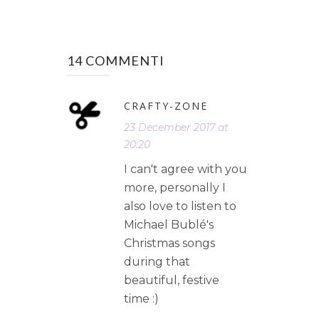
14 COMMENTI
CRAFTY-ZONE
23 December 2017 at
20:20
I can't agree with you
more, personally I
also love to listen to
Michael Bublé's
Christmas songs
during that
beautiful, festive
time :)