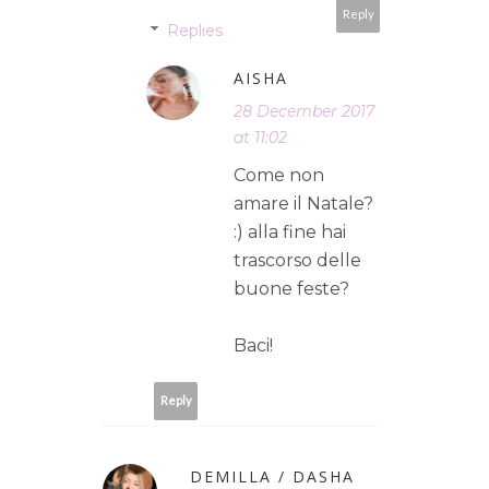
Reply
Replies
AISHA
28 December 2017
at 11:02
Come non
amare il Natale?
:) alla fine hai
trascorso delle
buone feste?
Baci!
Reply
DEMILLA / DASHA