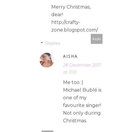
Merry Christmas,
dear!
http://crafty-
zone.blogspot.com/
Reply
Replies
AISHA
28 December 2017
at 11:01
Me too :)
Michael Bublé is
one of my
favourite singer!
Not only during
Christmas.