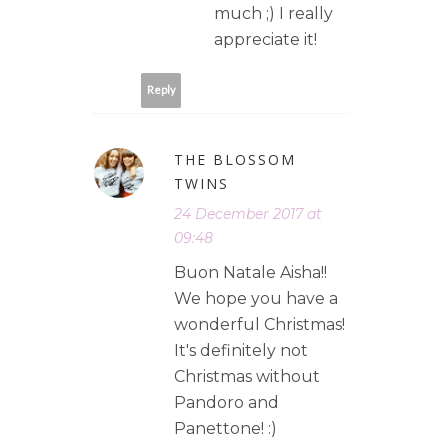
much ;) I really
appreciate it!
Reply
THE BLOSSOM
TWINS
24 December 2017 at
09:48
Buon Natale Aisha!!
We hope you have a
wonderful Christmas!
It's definitely not
Christmas without
Pandoro and
Panettone! :)