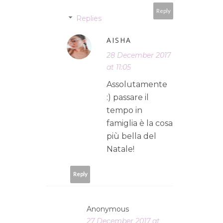
Reply
Replies
AISHA
28 December 2017
at 11:05
Assolutamente
:) passare il
tempo in
famiglia è la cosa
più bella del
Natale!
Reply
Anonymous
27 December 2017 at