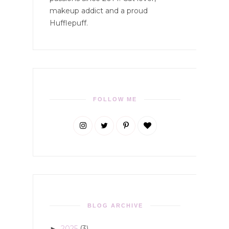
makeup addict and a proud
Hufflepuff.
FOLLOW ME
BLOG ARCHIVE
2025
(3)
►