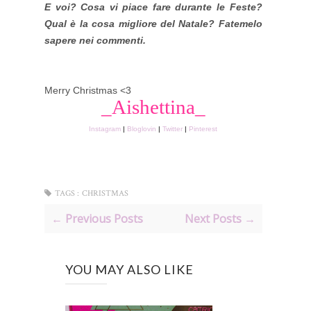
E voi? Cosa vi piace fare durante le Feste?
Qual è la cosa migliore del Natale? Fatemelo
sapere nei commenti.
Merry Christmas <3
_Aishettina_
Instagram
|
Bloglovin
|
Twitter
|
Pinterest
TAGS :
CHRISTMAS
← Previous Posts
Next Posts →
YOU MAY ALSO LIKE