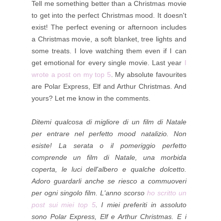
Tell me something better than a Christmas movie
to get into the perfect Christmas mood. It doesn't
exist! The perfect evening or afternoon includes
a Christmas movie, a soft blanket, tree lights and
some treats. I love watching them even if I can
get emotional for every single movie. Last year
I
wrote a post on my top 5
. My absolute favourites
are Polar Express, Elf and Arthur Christmas. And
yours? Let me know in the comments.
Ditemi qualcosa di migliore di un film di Natale
per entrare nel perfetto mood natalizio. Non
esiste! La serata o il pomeriggio perfetto
comprende un film di Natale, una morbida
coperta, le luci dell'albero e qualche dolcetto.
Adoro guardarli anche se riesco a commuoveri
per ogni singolo film. L'anno scorso
ho scritto un
post sui miei top 5
. I miei preferiti in assoluto
sono Polar Express, Elf e Arthur Christmas. E i