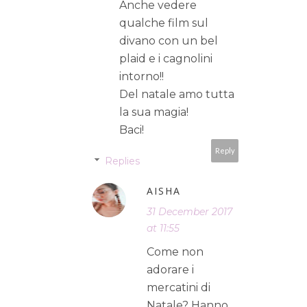
Anche vedere
qualche film sul
divano con un bel
plaid e i cagnolini
intorno!!
Del natale amo tutta
la sua magia!
Baci!
Reply
Replies
AISHA
31 December 2017
at 11:55
Come non
adorare i
mercatini di
Natale? Hanno