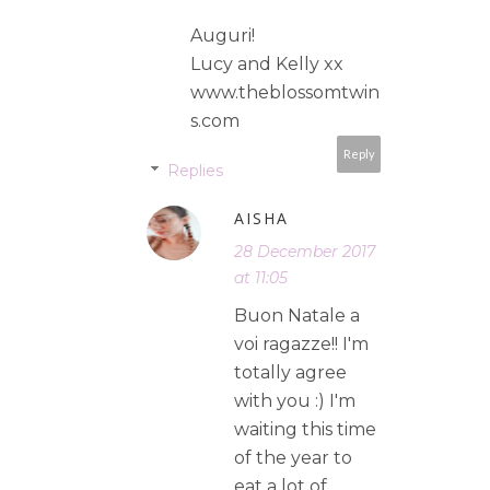
Auguri!
Lucy and Kelly xx
www.theblossomtwin
s.com
Reply
Replies
AISHA
28 December 2017
at 11:05
Buon Natale a
voi ragazze!! I'm
totally agree
with you :) I'm
waiting this time
of the year to
eat a lot of