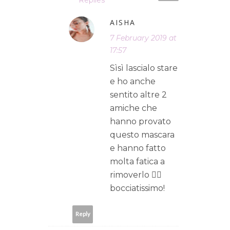
AISHA
7 February 2019 at
17:57
Sìsì lascialo stare
e ho anche
sentito altre 2
amiche che
hanno provato
questo mascara
e hanno fatto
molta fatica a
rimoverlo 👎🏼
bocciatissimo!
Reply