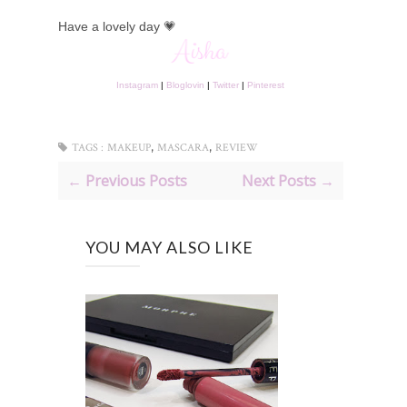
Have a lovely day 💗
Instagram
|
Bloglovin
|
Twitter
|
Pinterest
,
,
TAGS :
MAKEUP
MASCARA
REVIEW
← Previous Posts
Next Posts →
YOU MAY ALSO LIKE