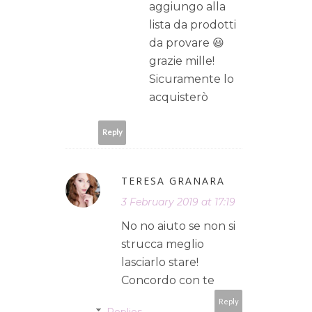
aggiungo alla
lista da prodotti
da provare 😃
grazie mille!
Sicuramente lo
acquisterò
Reply
TERESA GRANARA
3 February 2019 at 17:19
No no aiuto se non si
strucca meglio
lasciarlo stare!
Concordo con te
Reply
Replies