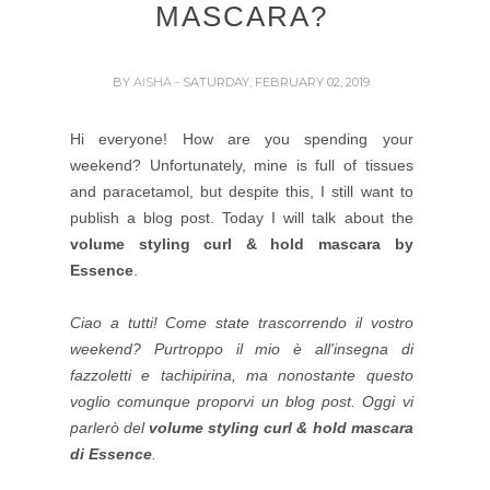
MASCARA?
BY
AISHA
- SATURDAY, FEBRUARY 02, 2019
Hi everyone! How are you spending your
weekend? Unfortunately, mine is full of tissues
and paracetamol, but despite this, I still want to
publish a blog post. Today I will talk about the
volume styling curl & hold mascara by
Essence
.
Ciao a tutti! Come state trascorrendo il vostro
weekend? Purtroppo il mio è all'insegna di
fazzoletti e tachipirina, ma nonostante questo
voglio comunque proporvi un blog post. Oggi vi
parlerò del
volume styling curl & hold mascara
di Essence
.