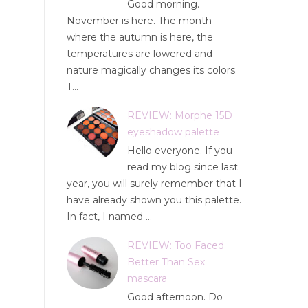
Good morning.
November is here. The month
where the autumn is here, the
temperatures are lowered and
nature magically changes its colors.
T...
REVIEW: Morphe 15D
eyeshadow palette
Hello everyone. If you
read my blog since last
year, you will surely remember that I
have already shown you this palette.
In fact, I named ...
REVIEW: Too Faced
Better Than Sex
mascara
Good afternoon. Do