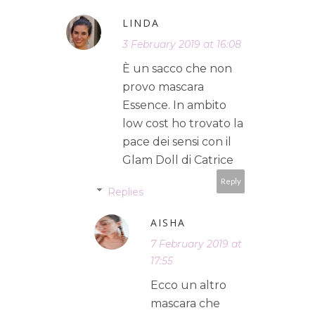
LINDA
3 February 2019 at 16:08
È un sacco che non
provo mascara
Essence. In ambito
low cost ho trovato la
pace dei sensi con il
Glam Doll di Catrice
Reply
Replies
AISHA
7 February 2019 at
17:55
Ecco un altro
mascara che