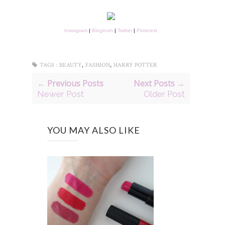
Instagram
|
Bloglovin
|
Twitter
|
Pinterest
,
,
TAGS :
BEAUTY
FASHION
HARRY POTTER
← Previous Posts
Next Posts →
Newer Post
Older Post
YOU MAY ALSO LIKE