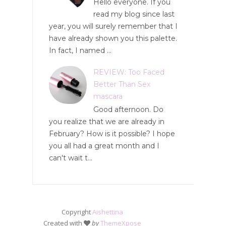
Hello everyone. If you
read my blog since last
year, you will surely remember that I
have already shown you this palette.
In fact, I named ...
REVIEW: Too Faced
Better Than Sex
mascara
Good afternoon. Do
you realize that we are already in
February? How is it possible? I hope
you all had a great month and I
can't wait t...
Copyright
Aishettina
Created with
by
ThemeXpose