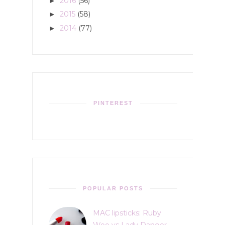
2016
(56)
►
2015
(58)
►
2014
(77)
►
PINTEREST
POPULAR POSTS
MAC lipsticks: Ruby
Woo vs Lady Danger