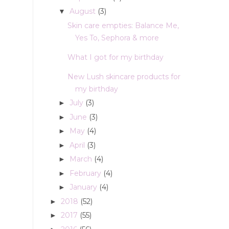
August
(3)
▼
Skin care empties: Balance Me,
Yes To, Sephora & more
What I got for my birthday
New Lush skincare products for
my birthday
July
(3)
►
June
(3)
►
May
(4)
►
April
(3)
►
March
(4)
►
February
(4)
►
January
(4)
►
2018
(52)
►
2017
(55)
►