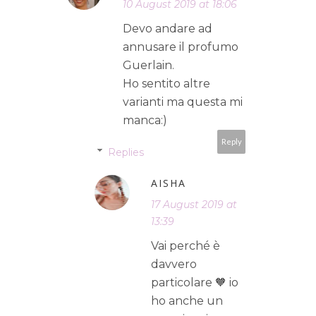
10 August 2019 at 18:06
Devo andare ad
annusare il profumo
Guerlain.
Ho sentito altre
varianti ma questa mi
manca:)
Reply
Replies
AISHA
17 August 2019 at
13:39
Vai perché è
davvero
particolare 🧡 io
ho anche un