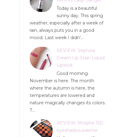
Today is a beautiful
sunny day. This spring
weather, especially after a week of
rain, always puts you in a good
mood. Last week I didn'...
REVIEW: Sephora
Cream Lip Stain Liquid
Lipstick
Good morning.
November is here. The month
where the autumn is here, the
temperatures are lowered and
nature magically changes its colors.
T...
REVIEW: Morphe 15D
eyeshadow palette