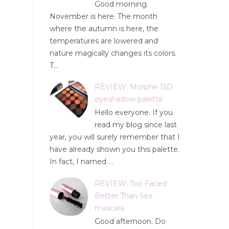
Good morning.
November is here. The month
where the autumn is here, the
temperatures are lowered and
nature magically changes its colors.
T...
REVIEW: Morphe 15D
eyeshadow palette
Hello everyone. If you
read my blog since last
year, you will surely remember that I
have already shown you this palette.
In fact, I named ...
REVIEW: Too Faced
Better Than Sex
mascara
Good afternoon. Do