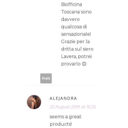
Biofficina
Toscana sono
davvero
qualcosa di
sensazionale!
Grazie per la
dritta sul siero
Lavera, potrei
provarlo 😊
Reply
ALEJANDRA
25 August 2019 at 16:32
seems a great
products!