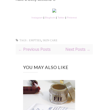
Instagram
|
Bloglovin
|
Twitter
|
Pinterest
,
TAGS :
EMPTIES
SKIN CARE
← Previous Posts
Next Posts →
YOU MAY ALSO LIKE