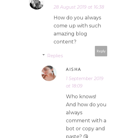
28 August 2019 at 16:38
How do you always
come up with such
amazing blog
content?
Reply
Replies
AISHA
1 September 2019
at 18:09
Who knows!
And how do you
always
comment with a
bot or copy and
paste? 😘