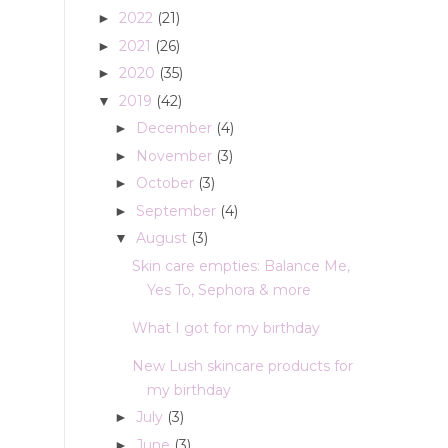
2022
(21)
►
2021
(26)
►
2020
(35)
►
2019
(42)
▼
December
(4)
►
November
(3)
►
October
(3)
►
September
(4)
►
August
(3)
▼
Skin care empties: Balance Me,
Yes To, Sephora & more
What I got for my birthday
New Lush skincare products for
my birthday
July
(3)
►
June
(3)
►