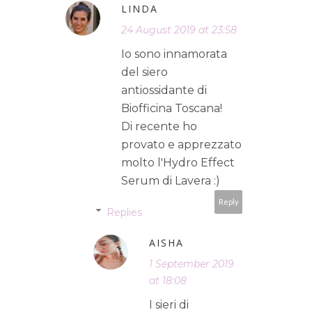
LINDA
24 August 2019 at 23:58
Io sono innamorata
del siero
antiossidante di
Biofficina Toscana!
Di recente ho
provato e apprezzato
molto l'Hydro Effect
Serum di Lavera :)
Reply
Replies
AISHA
1 September 2019
at 18:08
I sieri di