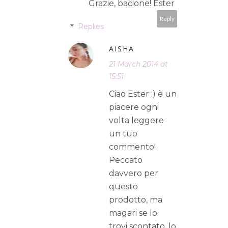
Grazie, bacione! Ester
Reply
Replies
AISHA
21 March 2014 at
15:51
Ciao Ester :) è un
piacere ogni
volta leggere
un tuo
commento!
Peccato
davvero per
questo
prodotto, ma
magari se lo
trovi scontato, lo