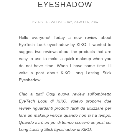
EYESHADOW
BY
AISHA
- WEDNESDAY, MARCH 12, 2014
Hello everyone!
Today a new review about
EyeTech Look eyeshadow by KIKO.
I wanted to
suggest two reviews about the products that are
easy to use to make a quick makeup when you
do not have time. When I have some time I'll
write a post about KIKO Long Lasting Stick
Eyeshadow.
Ciao a tutti! Oggi nuova review sull'ombretto
EyeTech Look di KIKO. Volevo proporvi due
review riguardanti prodotti facili da utilizzare per
fare un makeup veloce quando non si ha tempo.
Quando avrò un po' di tempo scriverò un post sui
Long Lasting Stick Eyeshadow di KIKO.