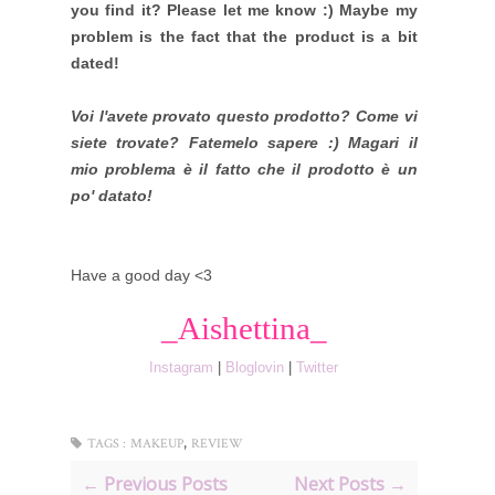
you find it? Please let me know :) Maybe my
problem is the fact that the product is a bit
dated!
Voi l'avete provato questo prodotto? Come vi
siete trovate? Fatemelo sapere :) Magari il
mio problema è il fatto che il prodotto è un
po' datato!
Have a good day <3
_Aishettina_
Instagram
|
Bloglovin
|
Twitter
,
TAGS :
MAKEUP
REVIEW
← Previous Posts
Next Posts →