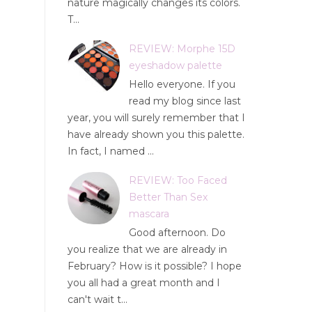
nature magically changes its colors.
T...
REVIEW: Morphe 15D
eyeshadow palette
Hello everyone. If you
read my blog since last
year, you will surely remember that I
have already shown you this palette.
In fact, I named ...
REVIEW: Too Faced
Better Than Sex
mascara
Good afternoon. Do
you realize that we are already in
February? How is it possible? I hope
you all had a great month and I
can't wait t...