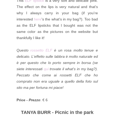
This
ELF lipstick
is a very soft and delicate pink.
The effect on the lips is very natural and that's
why I always carry in your bag (if you're
interested
here
's the what's in my bag?). Too bad
as the ELF lipsticks that I bought was not the
same color as the pictures on the website but
thankfully I like it!
Questo
rossetto ELF
è un rosa molto tenue e
delicato. L'effetto sulle labbra è molto naturale ed
è per questo che lo porto sempre in borsa (se
siete interessati
qui
trovate il what's in my bag?).
Peccato che come ai rossetti ELF che ho
comprato non era uguale a quello della foto sul
sito ma per fortuna mi piace!
Price -
Prezzo
: € 6
TANYA BURR - Picnic in the park