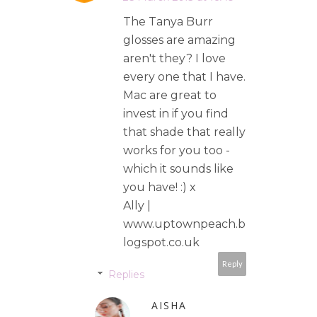
The Tanya Burr
glosses are amazing
aren't they? I love
every one that I have.
Mac are great to
invest in if you find
that shade that really
works for you too -
which it sounds like
you have! :) x
Ally |
www.uptownpeach.b
logspot.co.uk
Reply
Replies
AISHA