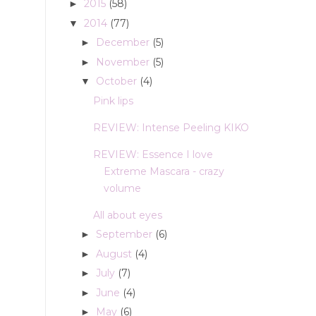
2015
(58)
►
2014
(77)
▼
December
(5)
►
November
(5)
►
October
(4)
▼
Pink lips
REVIEW: Intense Peeling KIKO
REVIEW: Essence I love
Extreme Mascara - crazy
volume
All about eyes
September
(6)
►
August
(4)
►
July
(7)
►
June
(4)
►
May
(6)
►