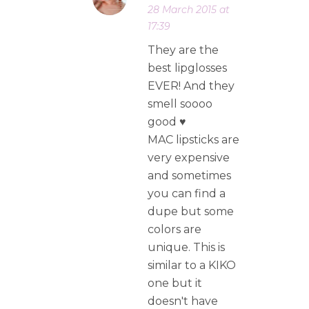
28 March 2015 at
17:39
They are the
best lipglosses
EVER! And they
smell soooo
good ♥
MAC lipsticks are
very expensive
and sometimes
you can find a
dupe but some
colors are
unique. This is
similar to a KIKO
one but it
doesn't have