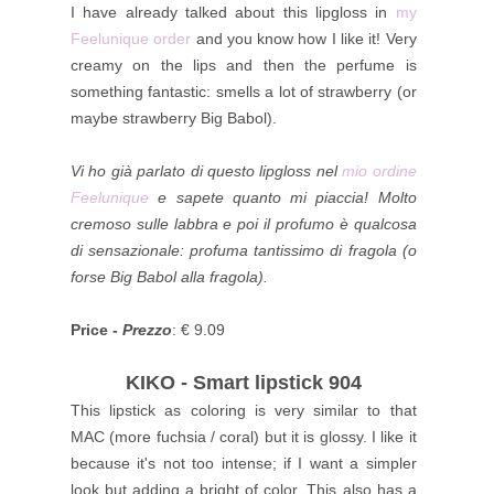
I have already talked about this lipgloss in
my
Feelunique order
and you know how I like it! Very
creamy on the lips and then the perfume is
something fantastic: smells a lot of strawberry (or
maybe
strawberry
Big Babol).
Vi ho già parlato di questo lipgloss nel
mio ordine
Feelunique
e sapete quanto mi piaccia! Molto
cremoso sulle labbra e poi il profumo è qualcosa
di sensazionale: profuma tantissimo di fragola (o
forse Big Babol alla fragola).
Price -
Prezzo
: € 9.09
KIKO - Smart lipstick 904
This lipstick as coloring is very similar to that
MAC (more fuchsia / coral) but it is glossy. I like it
because it's not too intense; if I want a simpler
look but adding a bright of color. This also has a