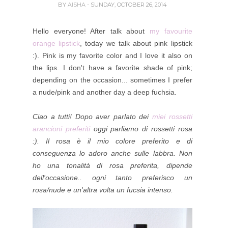
BY
AISHA
- SUNDAY, OCTOBER 26, 2014
Hello everyone! After talk about
my favourite
orange lipstick
, today we talk about pink lipstick
:). Pink is my favorite color and I love it also on
the lips. I don't have a favorite shade of pink;
depending on the occasion... sometimes I prefer
a nude/pink and another day a deep fuchsia.
Ciao a tutti! Dopo aver parlato dei
miei rossetti
arancioni preferiti
oggi parliamo di rossetti rosa
:). Il rosa è il mio colore preferito e di
conseguenza lo adoro anche sulle labbra. Non
ho una tonalità di rosa preferita, dipende
dell'occasione.. ogni tanto preferisco un
rosa/nude e un'altra volta un fucsia intenso.