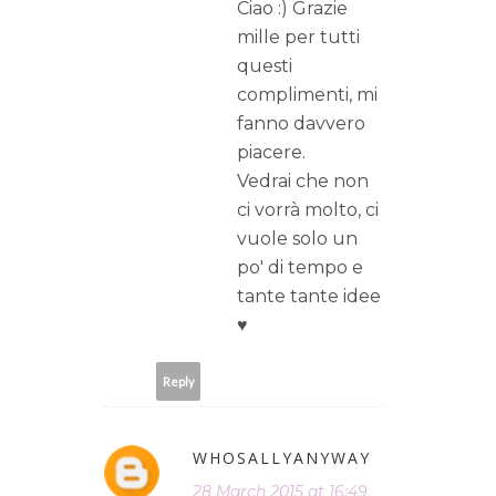
Ciao :) Grazie
mille per tutti
questi
complimenti, mi
fanno davvero
piacere.
Vedrai che non
ci vorrà molto, ci
vuole solo un
po' di tempo e
tante tante idee
♥
Reply
WHOSALLYANYWAY
28 March 2015 at 16:49