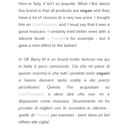
here in Italy, it isn't so popular. What I like about
this brand is that all products are
vegan
and they
have a lot of choices at a very low price. I bought
this on
LookFantastic
and I must say that it was a
good mascara. I certainly tried better ones with a
silicone brush -
Primark
's for example - but it
gave a nice effect to the lashes!
In UK Barry M è un brand molto famoso ma qui
in Italia è poco conosciuto. Ciò che mi piace di
questo marchio è che tutti i prodotti sono
vegani
e hanno davvero tanta scelta a dei prezzi
piccolissimi. Questo l'ho acquistato su
LookFantastic
e devo dire che non mi è
dispiaciuto come mascara. Sicuramente ne ho
provato di migliori con lo scovolino in silicone -
quello di
Primark
per esempio - però dava un bel
effetto alle ciglia!