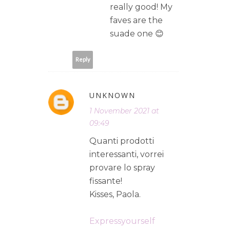
really good! My
faves are the
suade one 😊
Reply
UNKNOWN
1 November 2021 at
09:49
Quanti prodotti
interessanti, vorrei
provare lo spray
fissante!
Kisses, Paola.
Expressyourself