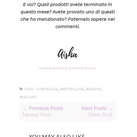
E voi? Quali prodotti avete terminato in
questo mese? Avete provato uno di questi
che ho menzionato? Fatemelo sapere nei
commenti.
Instagram
|
Bloglovin
|
Twitter
|
Pinterest
,
,
,
,
TAGS :
CONCEALER
EMPTIES
LIPS
MAKEUP
MASCARA
← Previous Posts
Next Posts →
Newer Post
Older Post
YOU MAY ALSO LIKE