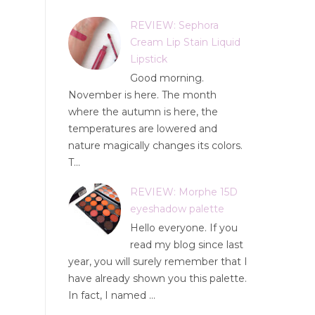
REVIEW: Sephora
Cream Lip Stain Liquid
Lipstick
Good morning.
November is here. The month
where the autumn is here, the
temperatures are lowered and
nature magically changes its colors.
T...
REVIEW: Morphe 15D
eyeshadow palette
Hello everyone. If you
read my blog since last
year, you will surely remember that I
have already shown you this palette.
In fact, I named ...