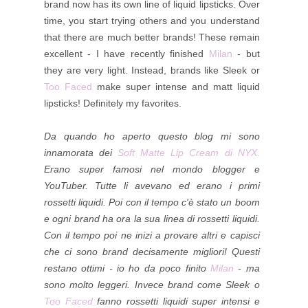
brand now has its own line of liquid lipsticks. Over
time, you start trying others and you understand
that there are much better brands! These remain
excellent - I have recently finished
Milan
- but
they are very light. Instead, brands like Sleek or
Too Faced
make super intense and matt liquid
lipsticks! Definitely my favorites.
Da quando ho aperto questo blog mi sono
innamorata dei
Soft Matte Lip Cream di NYX.
Erano super famosi nel mondo blogger e
YouTuber. Tutte li avevano ed erano i primi
rossetti liquidi. Poi con il tempo c'è stato un boom
e ogni brand ha ora la sua linea di rossetti liquidi.
Con il tempo poi ne inizi a provare altri e capisci
che ci sono brand decisamente migliori! Questi
restano ottimi - io ho da poco finito
Milan
- ma
sono molto leggeri. Invece brand come Sleek o
Too Faced
fanno rossetti liquidi super intensi e