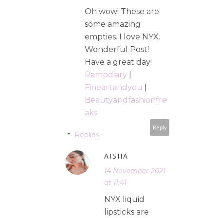
Oh wow! These are
some amazing
empties. I love NYX.
Wonderful Post!
Have a great day!
Rampdiary
|
Fineartandyou
|
Beautyandfashionfre
aks
Reply
Replies
AISHA
14 November 2021
at 11:41
NYX liquid
lipsticks are