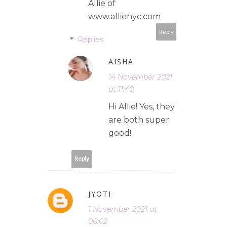
Allie of
www.allienyc.com
Reply
Replies
AISHA
14 November 2021
at 11:40
Hi Allie! Yes, they
are both super
good!
Reply
JYOTI
1 November 2021 at
06:02