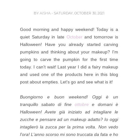
BY
AISHA
- SATURDAY, OCTOBER 30, 2021
Good morning and happy weekend! Today is a
quiet Saturday in late
October
and tomorrow is
Halloween! Have you already started carving
pumpkins and thinking about your makeup? I'm
going to carve the pumpkin for the first time
today. I can't wait! Last year I did a fairy makeup
and used one of the products here in this blog
post about empties. Let's go and see what is it!
Buongiorno e buon weekend! Oggi è un
tranquillo sabato di fine
ottobre
e domani è
Halloween! Avete già iniziato ad intagliare le
zucche e pensare ad un makeup adatto? Io oggi
intaglierò la zucca per la prima volta. Non vedo
l'ora! L'anno scorso mi sono truccata da fata e ho