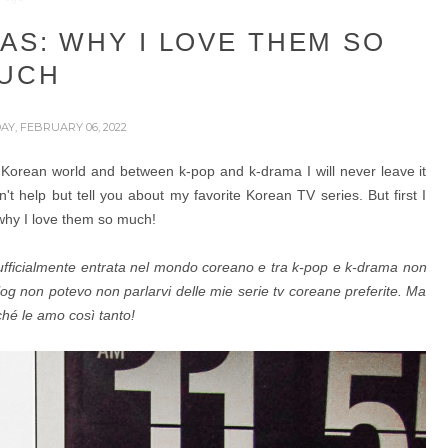
AS: WHY I LOVE THEM SO
UCH
AY, FEBRUARY 06, 2022
he Korean world and between k-pop and k-drama I will never leave it
't help but tell you about my favorite Korean TV series. But first I
why I love them so much!
ufficialmente entrata nel mondo coreano e tra k-pop e k-drama non
log non potevo non parlarvi delle mie serie tv coreane preferite. Ma
ché le amo così tanto!