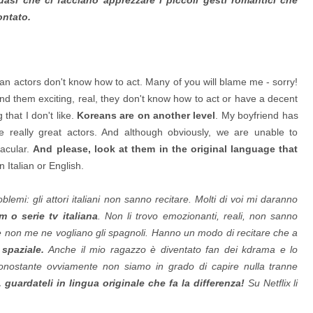
ontato.
alian actors don't know how to act. Many of you will blame me - sorry!
 find them exciting, real, they don't know how to act or have a decent
that I don't like.
Koreans are on another level
. My boyfriend has
 really great actors. And although obviously, we are unable to
tacular.
And please, look at them in the original language that
 Italian or English.
emi: gli attori italiani non sanno recitare. Molti di voi mi daranno
 o serie tv italiana
. Non li trovo emozionanti, reali, non sanno
 non me ne vogliano gli spagnoli. Hanno un modo di recitare che a
 spaziale.
Anche il mio ragazzo è diventato fan dei kdrama e lo
nonostante ovviamente non siamo in grado di capire nulla tranne
uardateli in lingua originale che fa la differenza!
Su Netflix li