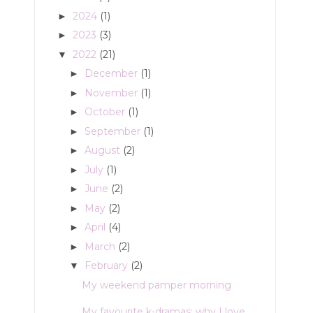
2024
(1)
►
2023
(3)
►
2022
(21)
▼
December
(1)
►
November
(1)
►
October
(1)
►
September
(1)
►
August
(2)
►
July
(1)
►
June
(2)
►
May
(2)
►
April
(4)
►
March
(2)
►
February
(2)
▼
My weekend pamper morning
My favourite k-dramas: why I love