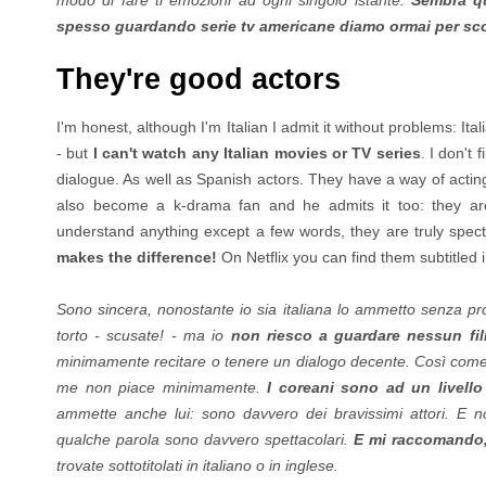
spesso guardando serie tv americane diamo ormai per sc
They're good actors
I'm honest, although I'm Italian I admit it without problems: It
- but
I can't watch any Italian movies or TV series
. I don't
dialogue. As well as Spanish actors. They have a way of acting 
also become a k-drama fan and he admits it too: they are
understand anything except a few words, they are truly spec
makes the difference!
On Netflix you can find them subtitled in
Sono sincera, nonostante io sia italiana lo ammetto senza probl
torto - scusate! - ma io
non riesco a guardare nessun film
minimamente recitare o tenere un dialogo decente. Così come
me non piace minimamente.
I coreani sono ad un livello
ammette anche lui: sono davvero dei bravissimi attori. E 
qualche parola sono davvero spettacolari.
E mi raccomando, g
trovate sottotitolati in italiano o in inglese.