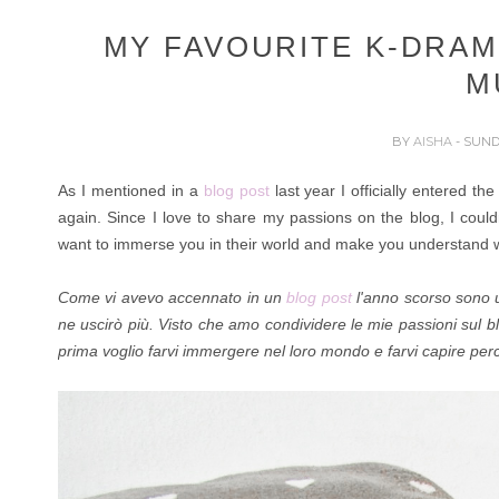
MY FAVOURITE K-DRAM
M
BY
AISHA
- SUND
As I mentioned in a
blog post
last year I officially entered t
again. Since I love to share my passions on the blog, I couldn
want to immerse you in their world and make you understand 
Come vi avevo accennato in un
blog post
l'anno scorso sono 
ne uscirò più. Visto che amo condividere le mie passioni sul b
prima voglio farvi immergere nel loro mondo e farvi capire per