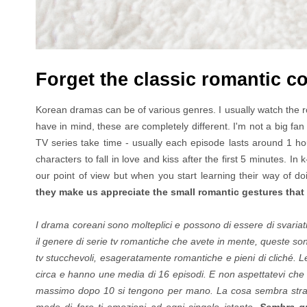
Forget the classic romantic 
Korean dramas can be of various genres. I usually watch the r
have in mind, these are completely different. I'm not a big fa
TV series take time - usually each episode lasts around 1 h
characters to fall in love and kiss after the first 5 minutes. 
our point of view but when you start learning their way of d
they make us appreciate the small romantic gestures that
I drama coreani sono molteplici e possono di essere di svariati
il genere di serie tv romantiche che avete in mente, queste so
tv stucchevoli, esageratamente romantiche e pieni di cliché. L
circa e hanno une media di 16 episodi. E non aspettatevi che i 
massimo dopo 10 si tengono per mano. La cosa sembra strano
modo di fare ti emozioni ad ogni singolo istante.
Sembra qua