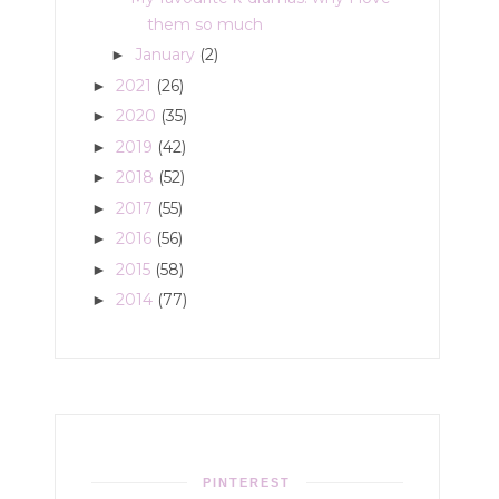
them so much
January
(2)
►
2021
(26)
►
2020
(35)
►
2019
(42)
►
2018
(52)
►
2017
(55)
►
2016
(56)
►
2015
(58)
►
2014
(77)
►
PINTEREST