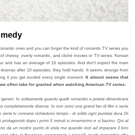
comedy
omantic ones and you can forget the kind of romantic TV series you
n of cheesy, overly romantic, and cliché movies or TV series. Korean
our and has an average of 16 episodes. And don't expect the main
In k-dramas after 10 episodes, they hold hands. It seems strange from
oing it you get excited every single moment.
It almost seems that
 we often take for granted when watching American TV series.
 generi. Io solitamente guardo quelli romantici e potete dimenticare
no completamente diverse. Io non sono una grand fan di film o serie
e serie tv coreane richiedono tempo - di solito ogni puntata dura 1h
protagonisti dopo i primi 5 minuti si innamorino e si bacino. Qui al
 da un nostro punto di vista ma quando inizi ad imparare il loro
si che ci facciano apprezzare i piccoli gesti romantici che