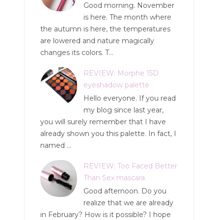
Good morning. November
is here. The month where
the autumn is here, the temperatures
are lowered and nature magically
changes its colors. T...
REVIEW: Morphe 15D
eyeshadow palette
Hello everyone. If you read
my blog since last year,
you will surely remember that I have
already shown you this palette. In fact, I
named ...
REVIEW: Too Faced Better
Than Sex mascara
Good afternoon. Do you
realize that we are already
in February? How is it possible? I hope