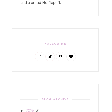
and a proud Hufflepuff.
FOLLOW ME
BLOG ARCHIVE
2025
(3)
►