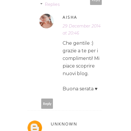
Replies
AISHA
29 December 2014
at 20:46
Che gentile :)
grazie a te per i
complimenti! Mi
piace scoprire
nuovi blog.
Buona serata ♥
Reply
UNKNOWN