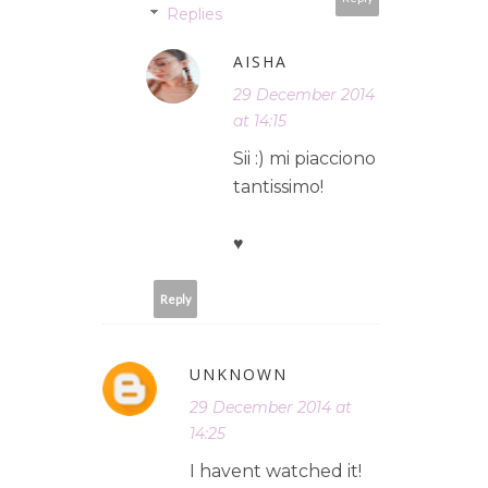
Replies
AISHA
29 December 2014
at 14:15
Sii :) mi piacciono
tantissimo!
♥
Reply
UNKNOWN
29 December 2014 at
14:25
I havent watched it!