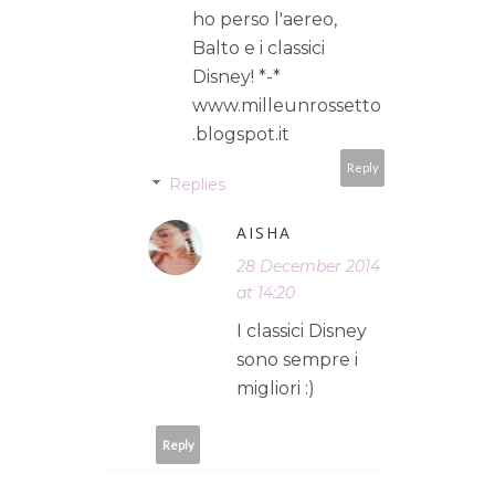
ho perso l'aereo,
Balto e i classici
Disney! *-*
www.milleunrossetto
.blogspot.it
Reply
Replies
AISHA
28 December 2014
at 14:20
I classici Disney
sono sempre i
migliori :)
Reply