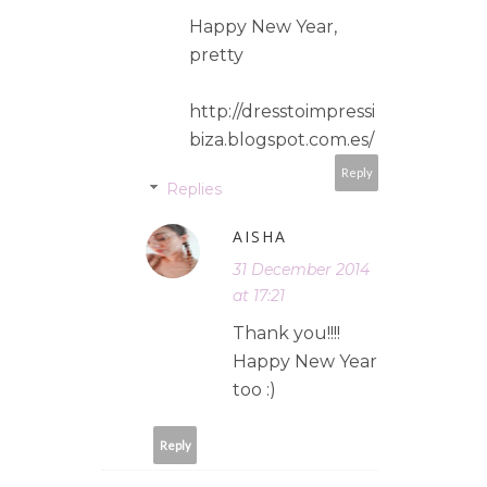
Happy New Year,
pretty
http://dresstoimpressi
biza.blogspot.com.es/
Reply
Replies
AISHA
31 December 2014
at 17:21
Thank you!!!!
Happy New Year
too :)
Reply