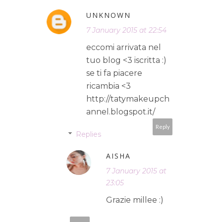
UNKNOWN
7 January 2015 at 22:54
eccomi arrivata nel
tuo blog <3 iscritta :)
se ti fa piacere
ricambia <3
http://tatymakeupch
annel.blogspot.it/
Reply
Replies
AISHA
7 January 2015 at
23:05
Grazie millee :)