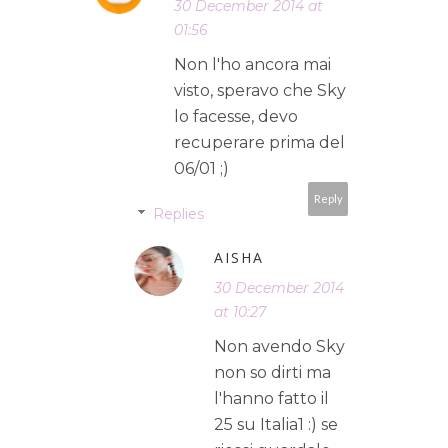
30 December 2014 at
01:56
Non l'ho ancora mai
visto, speravo che Sky
lo facesse, devo
recuperare prima del
06/01 ;)
Reply
Replies
AISHA
30 December 2014
at 10:27
Non avendo Sky
non so dirti ma
l'hanno fatto il
25 su Italia1 :) se