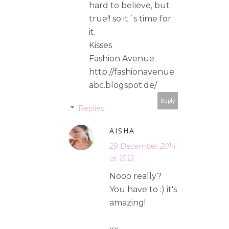
hard to believe, but
true!! so it´s time for
it.
Kisses
Fashion Avenue
http://fashionavenue
abc.blogspot.de/
Reply
Replies
AISHA
29 December 2014
at 15:12
Nooo really?
You have to :) it's
amazing!