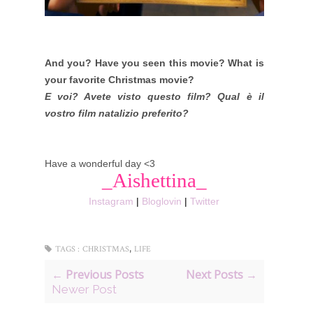
And you? Have you seen this movie? What is
your favorite Christmas movie?
E voi? Avete visto questo film? Qual è il
vostro film natalizio preferito?
Have a wonderful day <3
_Aishettina_
Instagram
|
Bloglovin
|
Twitter
,
TAGS :
CHRISTMAS
LIFE
← Previous Posts
Next Posts →
Newer Post