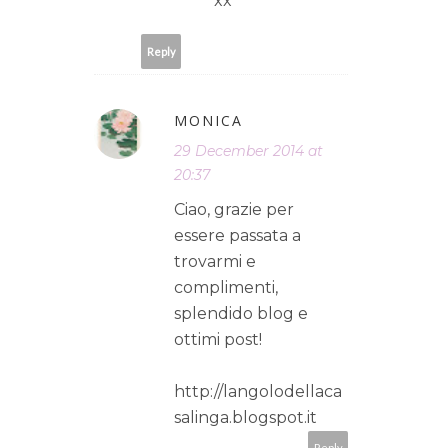
xx
Reply
MONICA
29 December 2014 at
20:37
Ciao, grazie per
essere passata a
trovarmi e
complimenti,
splendido blog e
ottimi post!
http://langolodellaca
salinga.blogspot.it
Reply