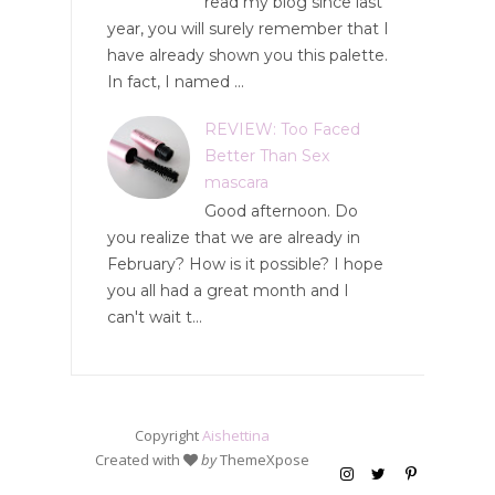
read my blog since last
year, you will surely remember that I
have already shown you this palette.
In fact, I named ...
REVIEW: Too Faced
Better Than Sex
mascara
Good afternoon. Do
you realize that we are already in
February? How is it possible? I hope
you all had a great month and I
can't wait t...
Copyright
Aishettina
Created with
by
ThemeXpose