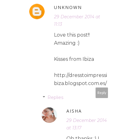
UNKNOWN
29 December 2014 at
11:13
Love this post!!
Amazing :)
Kisses from Ibiza
http://dresstoimpressi
biza.blogspot.com.es/
Reply
Replies
AISHA
29 December 2014
at 13:17
Oh thanks :) I