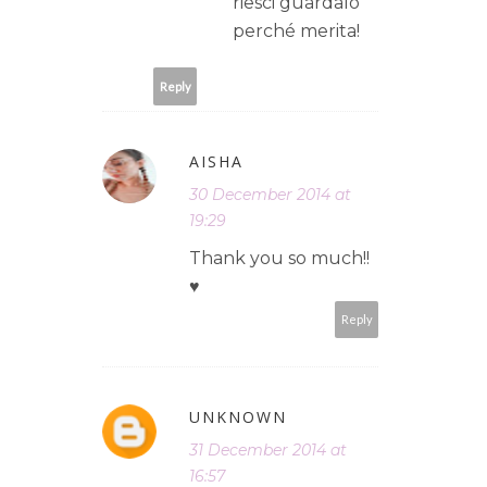
riesci guardalo
perché merita!
Reply
AISHA
30 December 2014 at
19:29
Thank you so much!!
♥
Reply
UNKNOWN
31 December 2014 at
16:57