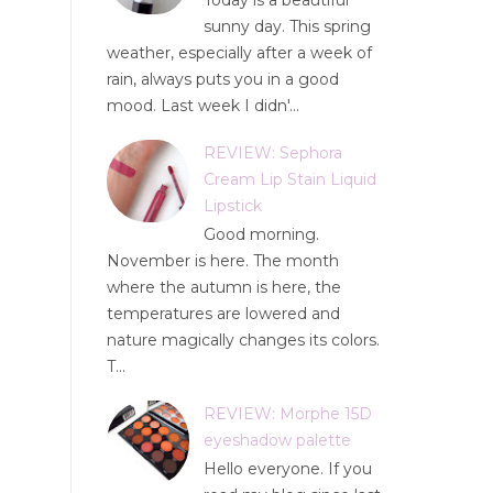
Today is a beautiful
sunny day. This spring
weather, especially after a week of
rain, always puts you in a good
mood. Last week I didn'...
REVIEW: Sephora
Cream Lip Stain Liquid
Lipstick
Good morning.
November is here. The month
where the autumn is here, the
temperatures are lowered and
nature magically changes its colors.
T...
REVIEW: Morphe 15D
eyeshadow palette
Hello everyone. If you