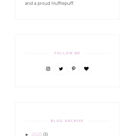
and a proud Hufflepuff.
FOLLOW ME
BLOG ARCHIVE
2025
(3)
►