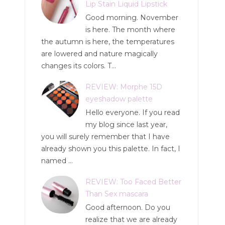
Lip Stain Liquid Lipstick
Good morning. November
is here. The month where
the autumn is here, the temperatures
are lowered and nature magically
changes its colors. T...
REVIEW: Morphe 15D
eyeshadow palette
Hello everyone. If you read
my blog since last year,
you will surely remember that I have
already shown you this palette. In fact, I
named ...
REVIEW: Too Faced Better
Than Sex mascara
Good afternoon. Do you
realize that we are already