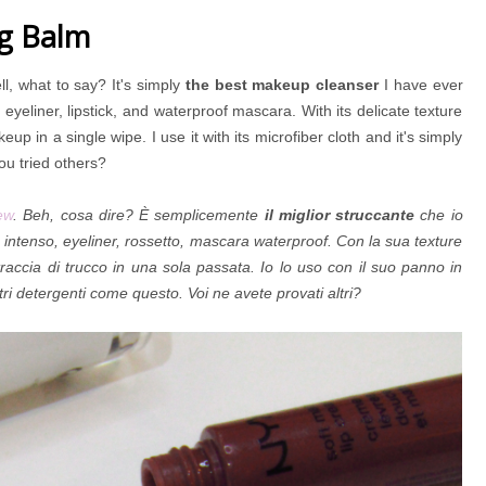
g Balm
ll, what to say? It's simply
the best makeup cleanser
I have ever
eyeliner, lipstick, and waterproof mascara. With its delicate texture
up in a single wipe. I use it with its microfiber cloth and it's simply
you tried others?
ew
. Beh, cosa dire? È semplicemente
il miglior struccante
che io
iù intenso, eyeliner, rossetto, mascara waterproof. Con la sua texture
raccia di trucco in una sola passata. Io lo uso con il suo panno in
i detergenti come questo. Voi ne avete provati altri?