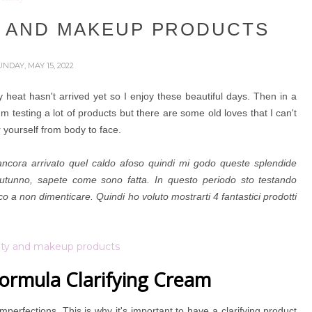
Y AND MAKEUP PRODUCTS
UNDAY, MAY 15, 2022
ry heat hasn't arrived yet so I enjoy these beautiful days. Then in a
'm testing a lot of products but there are some old loves that I can't
 yourself from body to face.
è ancora arrivato quel caldo afoso quindi mi godo queste splendide
'autunno, sapete come sono fatta. In questo periodo sto testando
o a non dimenticare. Quindi ho voluto mostrarti 4 fantastici prodotti
ormula Clarifying Cream
erfections. This is why it's important to have a clarifying product