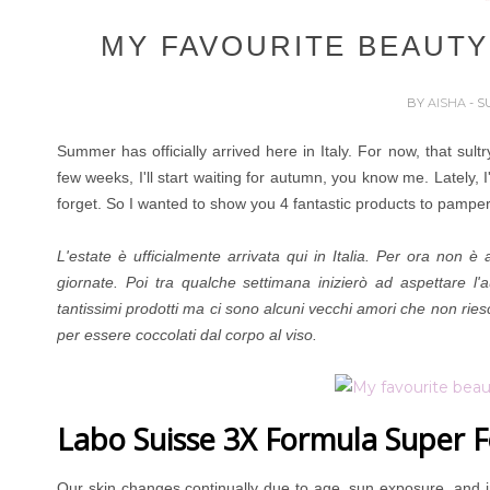
MY FAVOURITE BEAUT
BY
AISHA
- S
Summer has officially arrived here in Italy. For now, that sult
few weeks, I'll start waiting for autumn, you know me. Lately, I
forget. So I wanted to show you 4 fantastic products to pamper
L'estate è ufficialmente arrivata qui in Italia. Per ora non 
giornate. Poi tra qualche settimana inizierò ad aspettare l
tantissimi prodotti ma ci sono alcuni vecchi amori che non riesc
per essere coccolati dal corpo al viso.
Labo Suisse 3X Formula Super F
Our skin changes continually due to age, sun exposure, and imp