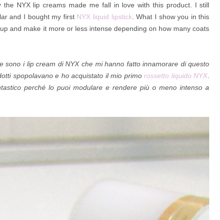
ly the NYX lip creams made me fall in love with this product. I still
r and I bought my first
NYX liquid lipstick
. What I show you in this
 it up and make it more or less intense depending on how many coats
nte sono i lip cream di NYX che mi hanno fatto innamorare di questo
otti spopolavano e ho acquistato il mio primo
rossetto liquido NYX
.
ntastico perché lo puoi modulare e rendere più o meno intenso a